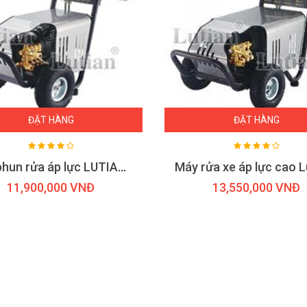
ĐẶT HÀNG
ĐẶT HÀNG
Máy phun rửa áp lực LUTIAN 18M17 - 3.0KW ( 1 pha )
11,900,000 VNĐ
13,550,000 VNĐ