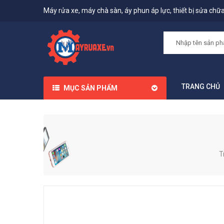
Máy rửa xe, máy chà sàn, áy phun áp lực, thiết bị sửa chữa,
TRANG CHỦ
MỤC SẢN PHẨM
T