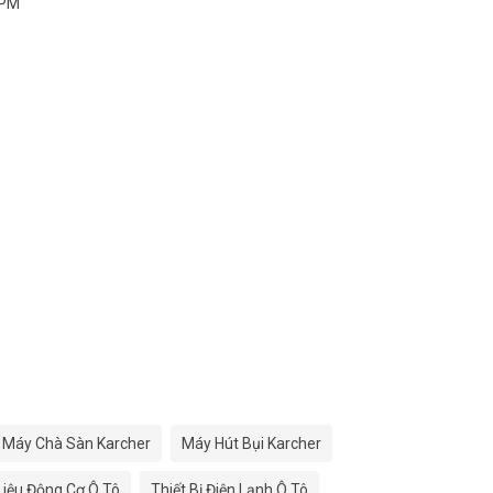
 PM
Máy Chà Sàn Karcher
Máy Hút Bụi Karcher
 Liệu Động Cơ Ô Tô
Thiết Bị Điện Lạnh Ô Tô