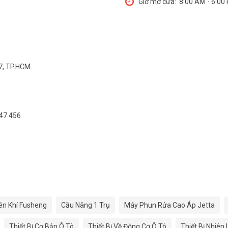
Giờ mở cửa:
8:00 AM - 6:00
7, TP.HCM.
547 456
én Khí Fusheng
Cầu Nâng 1 Trụ
Máy Phun Rửa Cao Áp Jetta
Thiết Bị Cơ Bản Ô Tô
Thiết Bị Về Động Cơ Ô Tô
Thiết Bị Nhiên