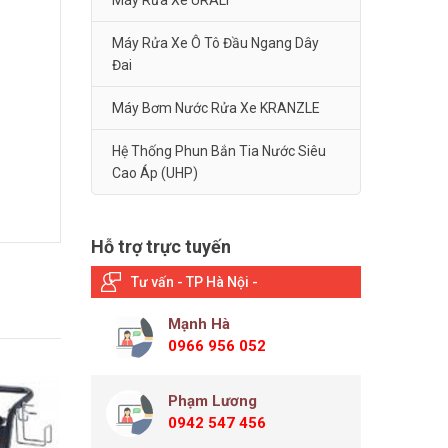
Máy Rửa Xe URALI
Máy Rửa Xe Ô Tô Đầu Ngang Dây
Đai
Máy Bơm Nước Rửa Xe KRANZLE
Hệ Thống Phun Bắn Tia Nước Siêu
Cao Áp (UHP)
Hỗ trợ trực tuyến
Tư vấn - TP Hà Nội -
Mạnh Hà
0966 956 052
Phạm Lương
0942 547 456