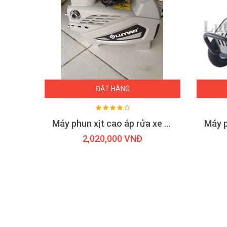
ĐẶT HÀNG
Máy phun rửa siêu cao áp Lutian QK-5011C 22KW
Máy phun xịt cao áp rửa xe Lutian LT210G-1300
2,020,000 VNĐ