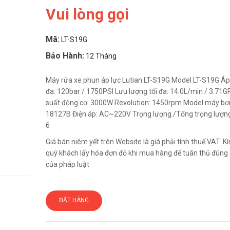
Vui lòng gọi
Mã:
LT-S19G
Bảo Hành:
12 Tháng
Máy rửa xe phun áp lực Lutian LT-S19G Model LT-S19G Áp 
đa: 120bar / 1750PSI Lưu lượng tối đa: 14.0L/min / 3.71
suất động cơ: 3000W Revolution: 1450rpm Model máy b
18127B Điện áp: AC~220V Trọng lượng./Tổng trọng lượng
6
Giá bán niêm yết trên Website là giá phải tính thuế VAT. 
quý khách lấy hóa đơn đỏ khi mua hàng để tuân thủ đúng 
của pháp luật
ĐẶT HÀNG