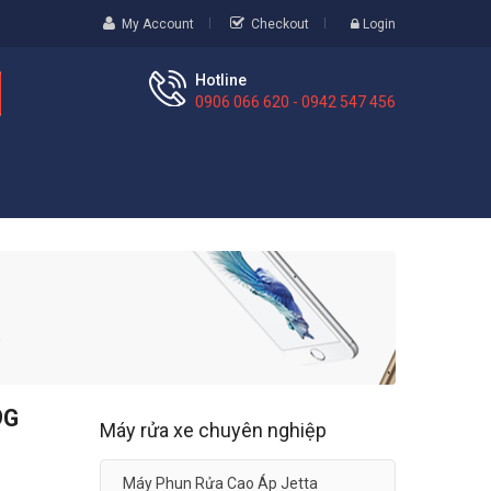
My Account
Checkout
Login
Hotline
0906 066 620 - 0942 547 456
n
9G
Máy rửa xe chuyên nghiệp
Máy Phun Rửa Cao Áp Jetta