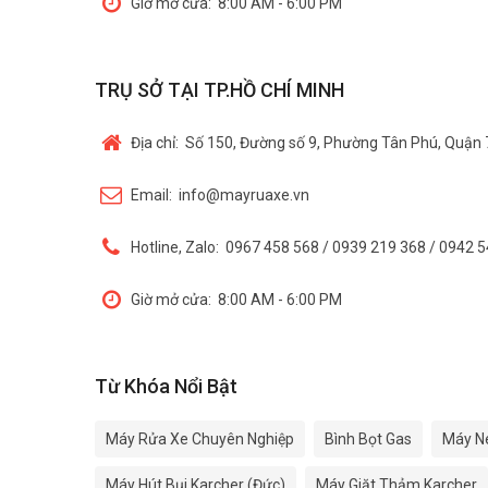
Giờ mở cửa:
8:00 AM - 6:00 PM
TRỤ SỞ TẠI TP.HỒ CHÍ MINH
Địa chỉ:
Số 150, Đường số 9, Phường Tân Phú, Quận 
Email:
info@mayruaxe.vn
Hotline, Zalo:
0967 458 568 / 0939 219 368 / 0942 
Giờ mở cửa:
8:00 AM - 6:00 PM
Từ Khóa Nổi Bật
Máy Rửa Xe Chuyên Nghiệp
Bình Bọt Gas
Máy N
Máy Hút Bụi Karcher (Đức)
Máy Giặt Thảm Karcher