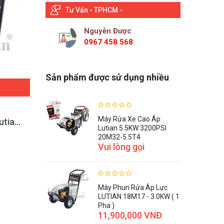
Tư Vấn - TPHCM -
Nguyễn Được
0967 458 568
Sản phẩm được sử dụng nhiều
ĐẶT HÀNG
Máy Rửa Xe Cao Áp
Máy rửa xe áp lực cao Lutian 18M17.5-3T
Máy Rửa Xe Áp Lực Cao Lutian 18M25-4T4
Lutian 5.5KW 3200PSI
15,400,000 VNĐ
20M32-5.5T4
Vui lòng gọi
Máy Phun Rửa Áp Lực
LUTIAN 18M17 - 3.0KW ( 1
Pha )
11,900,000 VNĐ