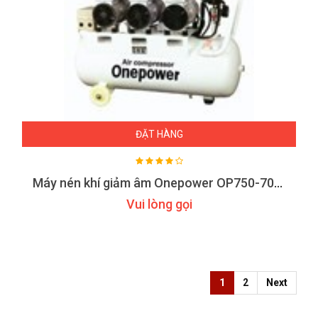
ĐẶT HÀNG
Máy nén khí giảm âm Onepower OP750-70TH
Vui lòng gọi
1
2
Next