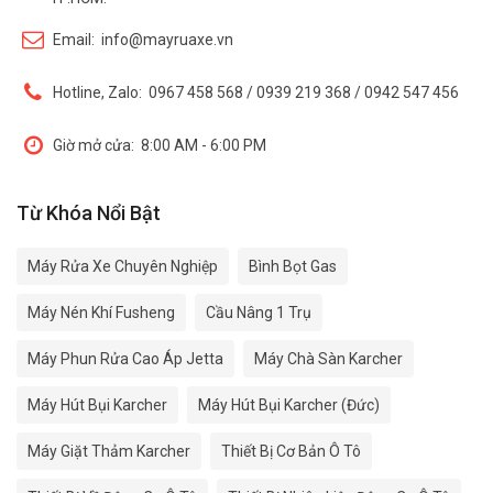
Email:
info@mayruaxe.vn
Hotline, Zalo:
0967 458 568 / 0939 219 368 / 0942 547 456
Giờ mở cửa:
8:00 AM - 6:00 PM
Từ Khóa Nổi Bật
Máy Rửa Xe Chuyên Nghiệp
Bình Bọt Gas
Máy Nén Khí Fusheng
Cầu Nâng 1 Trụ
Máy Phun Rửa Cao Áp Jetta
Máy Chà Sàn Karcher
Máy Hút Bụi Karcher
Máy Hút Bụi Karcher (Đức)
Máy Giặt Thảm Karcher
Thiết Bị Cơ Bản Ô Tô