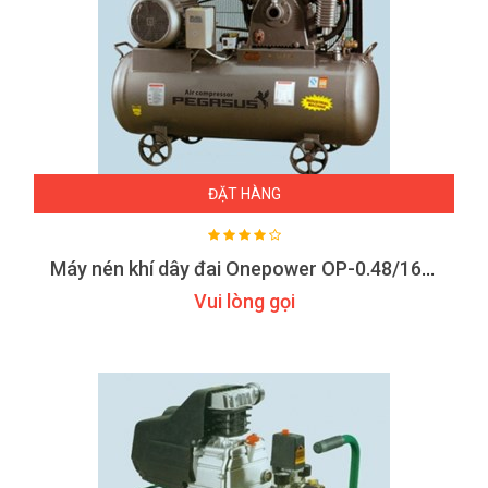
ĐẶT HÀNG
Máy nén khí dây đai Onepower OP-0.48/16/ZG-C
Vui lòng gọi