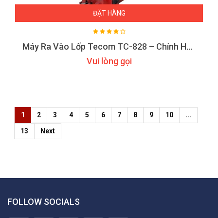
ĐẶT HÀNG
Máy Ra Vào Lốp Tecom TC-828 – Chính Hãng
Vui lòng gọi
1
2
3
4
5
6
7
8
9
10
...
13
Next
FOLLOW SOCIALS