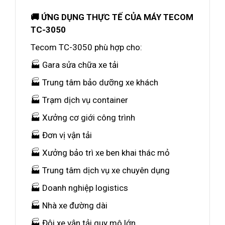
🚚 ỨNG DỤNG THỰC TẾ CỦA MÁY TECOM
TC-3050
Tecom TC-3050 phù hợp cho:
🏭 Gara sửa chữa xe tải
🏭 Trung tâm bảo dưỡng xe khách
🏭 Trạm dịch vụ container
🏭 Xưởng cơ giới công trình
🏭 Đơn vị vận tải
🏭 Xưởng bảo trì xe ben khai thác mỏ
🏭 Trung tâm dịch vụ xe chuyên dụng
🏭 Doanh nghiệp logistics
🏭 Nhà xe đường dài
🏭 Đội xe vận tải quy mô lớn