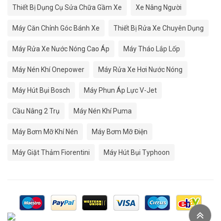
Thiết Bị Dụng Cụ Sửa Chữa Gầm Xe
Xe Nâng Người
Máy Căn Chỉnh Góc Bánh Xe
Thiết Bị Rửa Xe Chuyên Dụng
Máy Rửa Xe Nước Nóng Cao Áp
Máy Tháo Lắp Lốp
Máy Nén Khí Onepower
Máy Rửa Xe Hơi Nước Nóng
Máy Hút Bụi Bosch
Máy Phun Áp Lực V-Jet
Cầu Nâng 2 Trụ
Máy Nén Khí Puma
Máy Bơm Mỡ Khí Nén
Máy Bơm Mỡ Điện
Máy Giặt Thảm Fiorentini
Máy Hút Bụi Typhoon