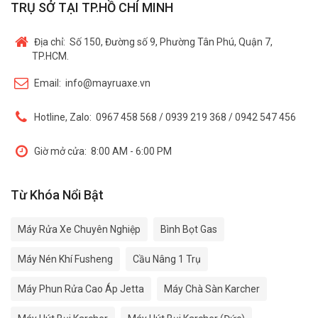
TRỤ SỞ TẠI TP.HỒ CHÍ MINH
Địa chỉ:
Số 150, Đường số 9, Phường Tân Phú, Quận 7,
TP.HCM.
Email:
info@mayruaxe.vn
Hotline, Zalo:
0967 458 568 / 0939 219 368 / 0942 547 456
Giờ mở cửa:
8:00 AM - 6:00 PM
Từ Khóa Nổi Bật
Máy Rửa Xe Chuyên Nghiệp
Bình Bọt Gas
Máy Nén Khí Fusheng
Cầu Nâng 1 Trụ
Máy Phun Rửa Cao Áp Jetta
Máy Chà Sàn Karcher