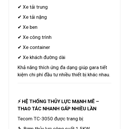
✔ Xe tải trung
✔ Xe tải nặng
✔ Xe ben
✔ Xe công trình
✔ Xe container
✔ Xe khách đường dài
Khả năng thích ứng đa dạng giúp gara tiết
kiệm chi phí đầu tư nhiều thiết bị khác nhau.
⚡ HỆ THỐNG THỦY LỰC MẠNH MẼ –
THAO TÁC NHANH GẤP NHIỀU LẦN
Tecom TC-3050 được trang bị:
🔧 Bơm thủy lực công suất 1.5KW