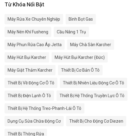
Từ Khóa Nổi Bật
Máy Rửa Xe Chuyên Nghiệp
Bình Bọt Gas
Máy Nén Khí Fusheng
Cầu Nâng 1 Trụ
Máy Phun Rửa Cao Áp Jetta
Máy Chà Sàn Karcher
Máy Hút Bụi Karcher
Máy Hút Bụi Karcher (Đức)
Máy Giặt Thảm Karcher
Thiết Bị Cơ Bản Ô Tô
Thiết Bị Về Động Cơ Ô Tô
Thiết Bị Nhiên Liệu Động Cơ Ô Tô
Thiết Bị Điện Lạnh Ô Tô
Thiết Bị Hệ Thống Truyền Lực Ô Tô
Thiết Bị Hệ Thống Treo-Phanh-Lái Ô Tô
Dụng Cụ Sửa Chữa Động Cơ
Thiết Bị Cho Động Cơ Diezen
Thiết Bị Thông Rửa