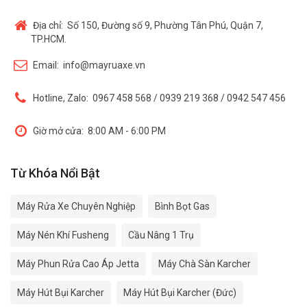
Địa chỉ:
Số 150, Đường số 9, Phường Tân Phú, Quận 7,
TP.HCM.
Email:
info@mayruaxe.vn
Hotline, Zalo:
0967 458 568 / 0939 219 368 / 0942 547 456
Giờ mở cửa:
8:00 AM - 6:00 PM
Từ Khóa Nổi Bật
Máy Rửa Xe Chuyên Nghiệp
Bình Bọt Gas
Máy Nén Khí Fusheng
Cầu Nâng 1 Trụ
Máy Phun Rửa Cao Áp Jetta
Máy Chà Sàn Karcher
Máy Hút Bụi Karcher
Máy Hút Bụi Karcher (Đức)