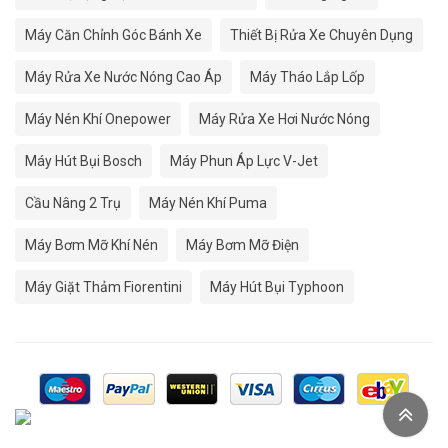
Máy Căn Chỉnh Góc Bánh Xe
Thiết Bị Rửa Xe Chuyên Dụng
Máy Rửa Xe Nước Nóng Cao Áp
Máy Tháo Lắp Lốp
Máy Nén Khí Onepower
Máy Rửa Xe Hơi Nước Nóng
Máy Hút Bụi Bosch
Máy Phun Áp Lực V-Jet
Cầu Nâng 2 Trụ
Máy Nén Khí Puma
Máy Bơm Mỡ Khí Nén
Máy Bơm Mỡ Điện
Máy Giặt Thảm Fiorentini
Máy Hút Bụi Typhoon