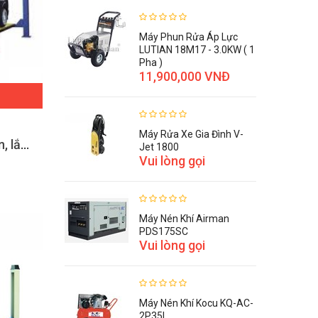
Máy Phun Rửa Áp Lực
LUTIAN 18M17 - 3.0KW ( 1
Pha )
11,900,000 VNĐ
Máy Rửa Xe Gia Đình V-
Cầu nâng ô tô 4 trụ 5 tấn, lắp đĩa cân chỉnh bánh xe 5000B
Jet 1800
Vui lòng gọi
Máy Nén Khí Airman
PDS175SC
Vui lòng gọi
Máy Nén Khí Kocu KQ-AC-
2P35L