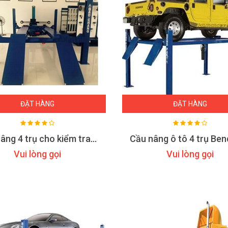
ĐẶT HÀNG
ĐẶT HÀNG
Cầu nâng 4 trụ cho kiểm tra góc lái 3D đời mới GC-4.5F4
Vui lòng gọi
Vui lòng gọi