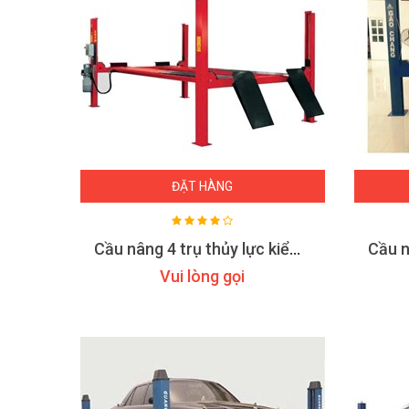
ĐẶT HÀNG
Cầu nâng 4 trụ thủy lực kiểm tra góc lái ERCO 4004W CT
Vui lòng gọi