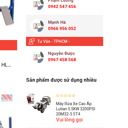
Phạm Lương
0942 547 456
Mạnh Hà
0966 956 052
Tư Vấn - TPHCM -
Nguyễn Được
0967 458 568
Cầu nâng 4 trụ Heshbon HL-3300W
Sản phẩm được sử dụng nhiều
Máy Rửa Xe Cao Áp
Lutian 5.5KW 3200PSI
20M32-5.5T4
Vui lòng gọi