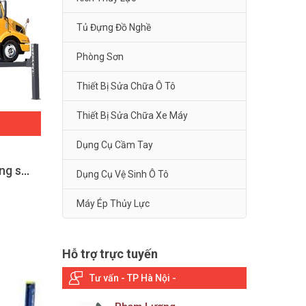
Tủ Đựng Đồ Nghề
Phòng Sơn
Thiết Bị Sửa Chữa Ô Tô
Thiết Bị Sửa Chữa Xe Máy
Dụng Cụ Cầm Tay
Cầu nâng 4 trụ xe tải công suất 12 tấn Bendpak HDS27
Dụng Cụ Vệ Sinh Ô Tô
Máy Ép Thủy Lực
Hỗ trợ trực tuyến
Tư vấn - TP Hà Nội -