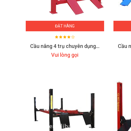
ĐẶT HÀNG
Cầu nâng 4 trụ chuyên dụng để cân chỉnh góc đặt bánh xe TLT-440EW
Vui lòng gọi