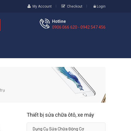
My Account
Checkout
Login
Hotline
0906 066 620 - 0942 547 456
trụ
Thiết bị sửa chữa ôtô, xe máy
Dụng Cụ Sửa Chữa Động Cơ