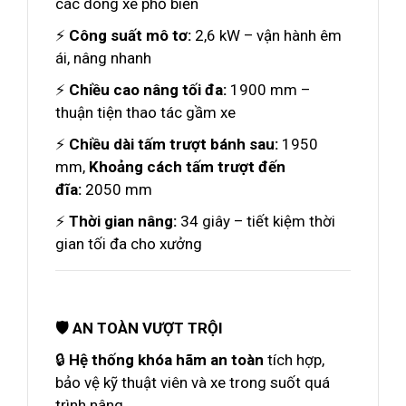
các dòng xe phổ biến
⚡
Công suất mô tơ:
2,6 kW – vận hành êm
ái, nâng nhanh
⚡
Chiều cao nâng tối đa:
1900 mm –
thuận tiện thao tác gầm xe
⚡
Chiều dài tấm trượt bánh sau:
1950
mm,
Khoảng cách tấm trượt đến
đĩa:
2050 mm
⚡
Thời gian nâng:
34 giây – tiết kiệm thời
gian tối đa cho xưởng
🛡️ AN TOÀN VƯỢT TRỘI
🔒
Hệ thống khóa hãm an toàn
tích hợp,
bảo vệ kỹ thuật viên và xe trong suốt quá
trình nâng