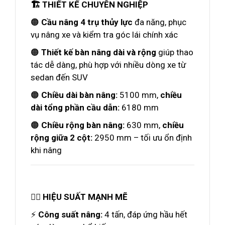
🏗️ THIẾT KẾ CHUYÊN NGHIỆP
🟠
Cầu nâng 4 trụ thủy lực
đa năng, phục
vụ nâng xe và kiểm tra góc lái chính xác
🟠
Thiết kế bàn nâng dài và rộng
giúp thao
tác dễ dàng, phù hợp với nhiều dòng xe từ
sedan đến SUV
🟠
Chiều dài bàn nâng:
5100 mm,
chiều
dài tổng phần cầu dẫn:
6180 mm
🟠
Chiều rộng bàn nâng:
630 mm,
chiều
rộng giữa 2 cột:
2950 mm – tối ưu ổn định
khi nâng
🏋️‍♂️ HIỆU SUẤT MẠNH MẼ
⚡
Công suất nâng:
4 tấn, đáp ứng hầu hết