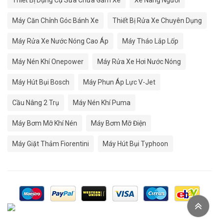
Thiết Bị Dụng Cụ Sửa Chữa Gầm Xe
Xe Nâng Người
Máy Căn Chỉnh Góc Bánh Xe
Thiết Bị Rửa Xe Chuyên Dụng
Máy Rửa Xe Nước Nóng Cao Áp
Máy Tháo Lắp Lốp
Máy Nén Khí Onepower
Máy Rửa Xe Hơi Nước Nóng
Máy Hút Bụi Bosch
Máy Phun Áp Lực V-Jet
Cầu Nâng 2 Trụ
Máy Nén Khí Puma
Máy Bơm Mỡ Khí Nén
Máy Bơm Mỡ Điện
Máy Giặt Thảm Fiorentini
Máy Hút Bụi Typhoon