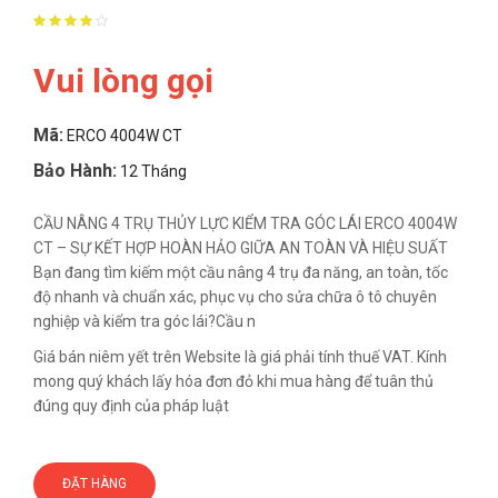
Vui lòng gọi
Mã:
ERCO 4004W CT
Bảo Hành:
12 Tháng
CẦU NÂNG 4 TRỤ THỦY LỰC KIỂM TRA GÓC LÁI ERCO 4004W
CT – SỰ KẾT HỢP HOÀN HẢO GIỮA AN TOÀN VÀ HIỆU SUẤT
Bạn đang tìm kiếm một cầu nâng 4 trụ đa năng, an toàn, tốc
độ nhanh và chuẩn xác, phục vụ cho sửa chữa ô tô chuyên
nghiệp và kiểm tra góc lái?Cầu n
Giá bán niêm yết trên Website là giá phải tính thuế VAT. Kính
mong quý khách lấy hóa đơn đỏ khi mua hàng để tuân thủ
đúng quy định của pháp luật
ĐẶT HÀNG