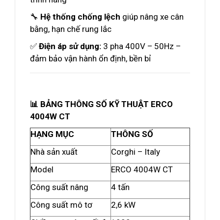
🔧
Hệ thống chống lệch
giúp nâng xe cân
bằng, hạn chế rung lắc
✅
Điện áp sử dụng:
3 pha 400V – 50Hz –
đảm bảo vận hành ổn định, bền bỉ
📊 BẢNG THÔNG SỐ KỸ THUẬT ERCO
4004W CT
HẠNG MỤC
THÔNG SỐ
Nhà sản xuất
Corghi – Italy
Model
ERCO 4004W CT
Công suất nâng
4 tấn
Công suất mô tơ
2,6 kW