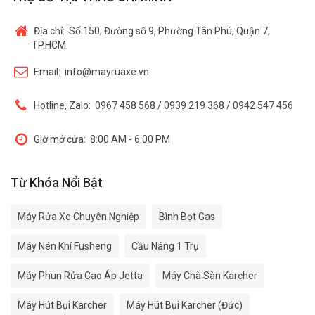
Địa chỉ:
Số 150, Đường số 9, Phường Tân Phú, Quận 7,
TP.HCM.
Email:
info@mayruaxe.vn
Hotline, Zalo:
0967 458 568 / 0939 219 368 / 0942 547 456
Giờ mở cửa:
8:00 AM - 6:00 PM
Từ Khóa Nổi Bật
Máy Rửa Xe Chuyên Nghiệp
Bình Bọt Gas
Máy Nén Khí Fusheng
Cầu Nâng 1 Trụ
Máy Phun Rửa Cao Áp Jetta
Máy Chà Sàn Karcher
Máy Hút Bụi Karcher
Máy Hút Bụi Karcher (Đức)