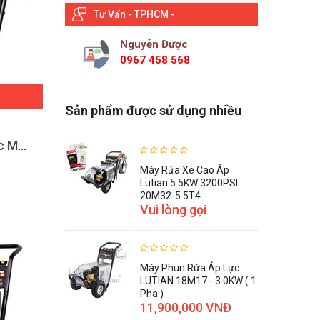
Tư Vấn - TPHCM -
Nguyễn Được
0967 458 568
Sản phẩm được sử dụng nhiều
Máy phun áp lực Promac M1510
Máy Rửa Xe Cao Áp
Lutian 5.5KW 3200PSI
20M32-5.5T4
Vui lòng gọi
Máy Phun Rửa Áp Lực
LUTIAN 18M17 - 3.0KW ( 1
Pha )
11,900,000 VNĐ