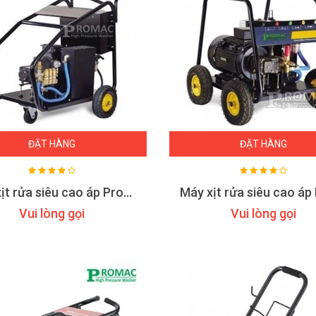
ĐẶT HÀNG
ĐẶT HÀNG
Máy xịt rửa siêu cao áp Promac M2150
Vui lòng gọi
Vui lòng gọi