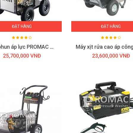
ĐẶT HÀNG
ĐẶT HÀNG
Máy phun áp lực PROMAC model D36
25,700,000 VNĐ
23,600,000 VNĐ