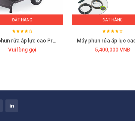
ĐẶT HÀNG
ĐẶT HÀNG
Máy phun rửa áp lực cao Promac M20
Vui lòng gọi
5,400,000 VNĐ