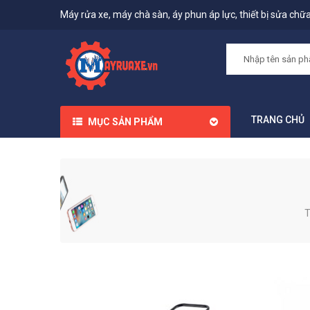
Máy rửa xe, máy chà sàn, áy phun áp lực, thiết bị sửa chữa,
TRANG CHỦ
MỤC SẢN PHẨM
T