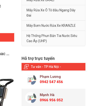
Máy Rửa Xe URALI
Máy Rửa Xe Ô Tô Đầu Ngang Dây
Đai
Máy Bơm Nước Rửa Xe KRANZLE
Hệ Thống Phun Bắn Tia Nước Siêu
Cao Áp (UHP)
Máy rửa xe cao áp Promac M1008
Hỗ trợ trực tuyến
Tư vấn - TP Hà Nội -
Phạm Lương
0942 547 456
Mạnh Hà
0966 956 052