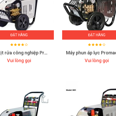
ĐẶT HÀNG
ĐẶT HÀNG
Máy xịt rửa công nghiệp Promac M1518
Vui lòng gọi
Vui lòng gọi