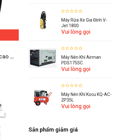
Máy Rửa Xe Gia Đình V-
Jet 1800
Vui lòng gọi
Máy phun rửa xe áp lực cao Promac M31
Máy Nén Khí Airman
PDS175SC
Vui lòng gọi
Máy Nén Khí Kocu KQ-AC-
2P35L
Vui lòng gọi
Sản phẩm giảm giá