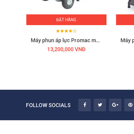
ĐẶT HÀNG
Máy phun áp lực Promac model M26
13,200,000 VNĐ
FOLLOW SOCIALS