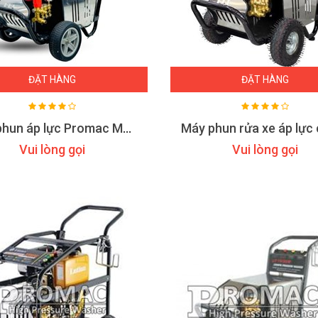
ĐẶT HÀNG
ĐẶT HÀNG
Máy phun áp lực Promac M36
Vui lòng gọi
Vui lòng gọi