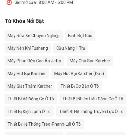
Giờ mở cửa:
8:00 AM - 6:00 PM
Từ Khóa Nổi Bật
Máy Rửa Xe Chuyên Nghiệp
Bình Bọt Gas
Máy Nén Khí Fusheng
Cầu Nâng 1 Trụ
Máy Phun Rửa Cao Áp Jetta
Máy Chà Sàn Karcher
Máy Hút Bụi Karcher
Máy Hút Bụi Karcher (Đức)
Máy Giặt Thảm Karcher
Thiết Bị Cơ Bản Ô Tô
Thiết Bị Về Động Cơ Ô Tô
Thiết Bị Nhiên Liệu Động Cơ Ô Tô
Thiết Bị Điện Lạnh Ô Tô
Thiết Bị Hệ Thống Truyền Lực Ô Tô
Thiết Bị Hệ Thống Treo-Phanh-Lái Ô Tô