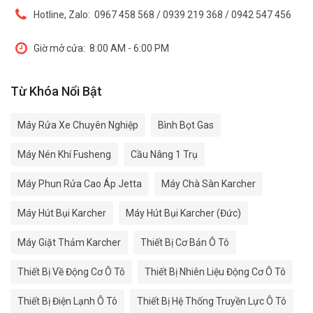
Hotline, Zalo:
0967 458 568 / 0939 219 368 / 0942 547 456
Giờ mở cửa:
8:00 AM - 6:00 PM
Từ Khóa Nổi Bật
Máy Rửa Xe Chuyên Nghiệp
Bình Bọt Gas
Máy Nén Khí Fusheng
Cầu Nâng 1 Trụ
Máy Phun Rửa Cao Áp Jetta
Máy Chà Sàn Karcher
Máy Hút Bụi Karcher
Máy Hút Bụi Karcher (Đức)
Máy Giặt Thảm Karcher
Thiết Bị Cơ Bản Ô Tô
Thiết Bị Về Động Cơ Ô Tô
Thiết Bị Nhiên Liệu Động Cơ Ô Tô
Thiết Bị Điện Lạnh Ô Tô
Thiết Bị Hệ Thống Truyền Lực Ô Tô