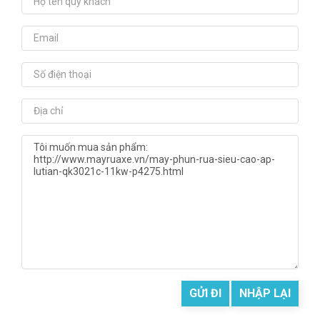
GỬI ĐI