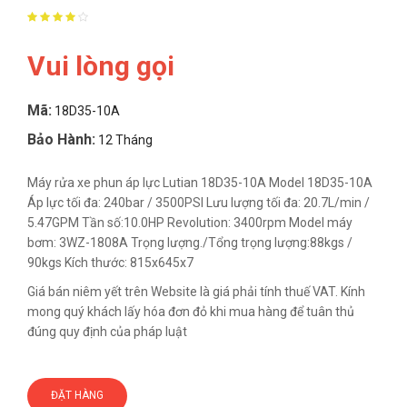
Vui lòng gọi
Mã:
18D35-10A
Bảo Hành:
12 Tháng
Máy rửa xe phun áp lực Lutian 18D35-10A Model 18D35-10A
Áp lực tối đa: 240bar / 3500PSI Lưu lượng tối đa: 20.7L/min /
5.47GPM Tần số:10.0HP Revolution: 3400rpm Model máy
bơm: 3WZ-1808A Trọng lượng./Tổng trọng lượng:88kgs /
90kgs Kích thước: 815x645x7
Giá bán niêm yết trên Website là giá phải tính thuế VAT. Kính
mong quý khách lấy hóa đơn đỏ khi mua hàng để tuân thủ
đúng quy định của pháp luật
ĐẶT HÀNG