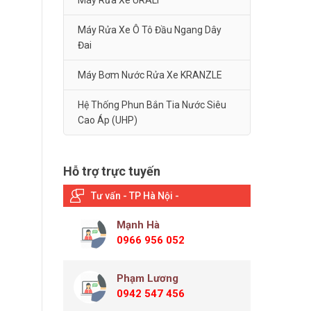
Máy Rửa Xe URALI
Máy Rửa Xe Ô Tô Đầu Ngang Dây
Đai
Máy Bơm Nước Rửa Xe KRANZLE
Hệ Thống Phun Bắn Tia Nước Siêu
Cao Áp (UHP)
Hỗ trợ trực tuyến
Tư vấn - TP Hà Nội -
Mạnh Hà
0966 956 052
Phạm Lương
0942 547 456