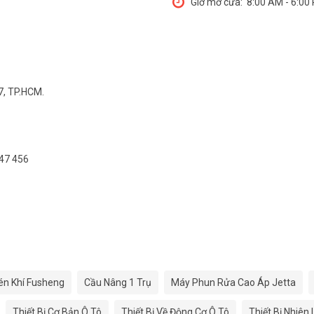
Giờ mở cửa:
8:00 AM - 6:00
7, TP.HCM.
547 456
én Khí Fusheng
Cầu Nâng 1 Trụ
Máy Phun Rửa Cao Áp Jetta
Thiết Bị Cơ Bản Ô Tô
Thiết Bị Về Động Cơ Ô Tô
Thiết Bị Nhiên