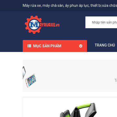
Máy rửa xe, máy chà sàn, áy phun áp lực, thiết bị sửa chữa,
TRANG CHỦ
MỤC SẢN PHẨM
T