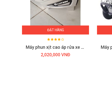
ĐẶT HÀNG
Máy phun rửa siêu cao áp Lutian QK-5011C 22KW
Máy phun xịt cao áp rửa xe Lutian LT210G-1300
2,020,000 VNĐ