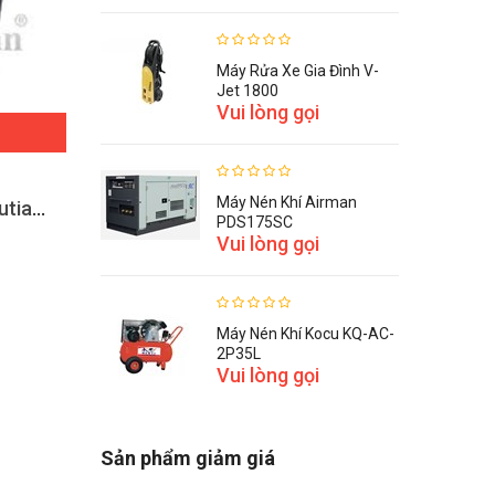
Máy Rửa Xe Gia Đình V-
Jet 1800
Vui lòng gọi
ĐẶT HÀNG
Máy Nén Khí Airman
Máy rửa xe áp lực cao Lutian 18M17.5-3T
Máy Rửa Xe Áp Lực Cao Lutian 18M25-4T4
PDS175SC
15,400,000 VNĐ
Vui lòng gọi
Máy Nén Khí Kocu KQ-AC-
2P35L
Vui lòng gọi
Sản phẩm giảm giá