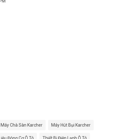
 PM
Máy Chà Sàn Karcher
Máy Hút Bụi Karcher
 Liệu Động Cơ Ô Tô
Thiết Bị Điện Lạnh Ô Tô