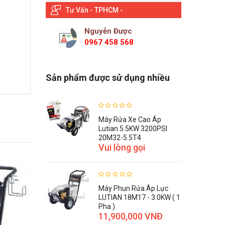
Tư Vấn - TPHCM -
Nguyễn Được
0967 458 568
Sản phẩm được sử dụng nhiều
Máy Rửa Xe Cao Áp
Lutian 5.5KW 3200PSI
20M32-5.5T4
Vui lòng gọi
Máy Phun Rửa Áp Lực
LUTIAN 18M17 - 3.0KW ( 1
Pha )
11,900,000 VNĐ