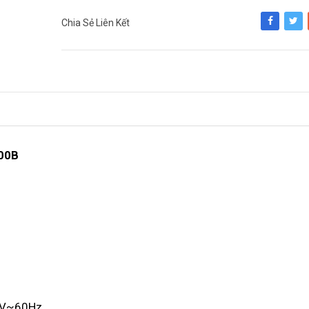
Chia Sẻ Liên Kết
Share
Tweet
500B
0V~60Hz