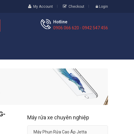
My Account
Checkout
Login
Hotline
0906 066 620 - 0942 547 456
n
G-
Máy rửa xe chuyên nghiệp
Máy Phun Rửa Cao Áp Jetta