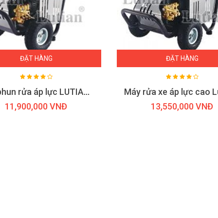
ĐẶT HÀNG
ĐẶT HÀNG
Máy phun rửa áp lực LUTIAN 18M17 - 3.0KW ( 1 pha )
11,900,000 VNĐ
13,550,000 VNĐ