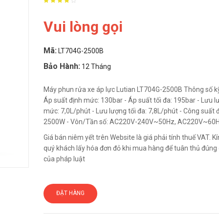
Vui lòng gọi
Mã:
LT704G-2500B
Bảo Hành:
12 Tháng
Máy phun rửa xe áp lực Lutian LT704G-2500B Thông số kỹ
Áp suất định mức: 130bar - Áp suất tối đa: 195bar - Lưu l
mức: 7,0L/phút - Lưu lượng tối đa: 7,8L/phút - Công suất 
2500W - Vôn/Tần số: AC220V-240V~50Hz, AC220V~60Hz
Giá bán niêm yết trên Website là giá phải tính thuế VAT. 
quý khách lấy hóa đơn đỏ khi mua hàng để tuân thủ đúng 
của pháp luật
ĐẶT HÀNG