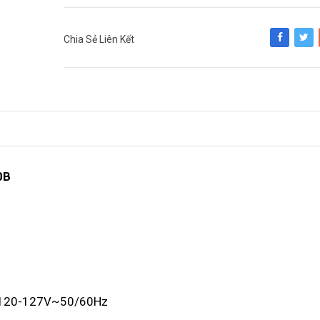
Chia Sẻ Liên Kết
Share
Tweet
0B
C120-127V~50/60Hz