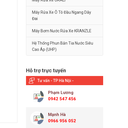
Máy Rửa Xe URALI
Máy Rửa Xe Ô Tô Đầu Ngang Dây
Đai
Máy Bơm Nước Rửa Xe KRANZLE
Hệ Thống Phun Bắn Tia Nước Siêu
Cao Áp (UHP)
Hỗ trợ trực tuyến
Tư vấn - TP Hà Nội -
Phạm Lương
0942 547 456
Mạnh Hà
0966 956 052