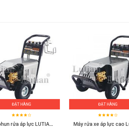
ĐẶT HÀNG
ĐẶT HÀNG
Máy phun rửa áp lực LUTIAN 18M17 - 3.0KW ( 1 pha )