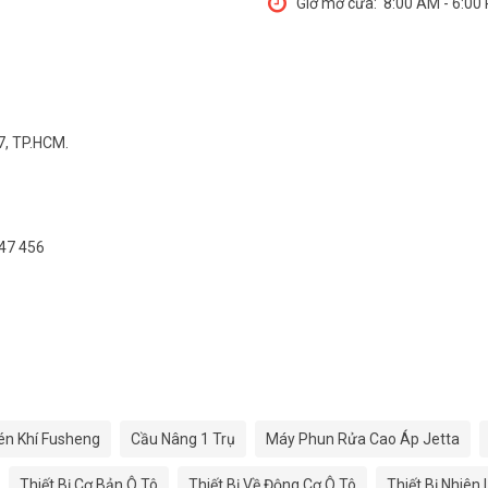
Giờ mở cửa:
8:00 AM - 6:00
7, TP.HCM.
547 456
én Khí Fusheng
Cầu Nâng 1 Trụ
Máy Phun Rửa Cao Áp Jetta
Thiết Bị Cơ Bản Ô Tô
Thiết Bị Về Động Cơ Ô Tô
Thiết Bị Nhiên