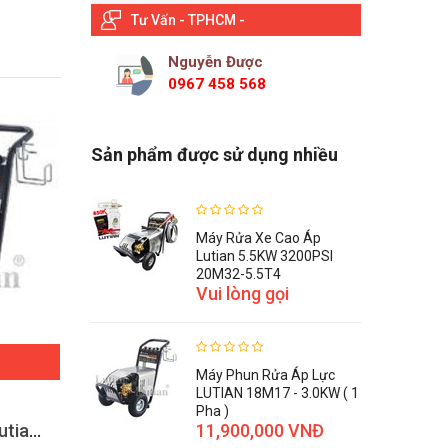
Tư Vấn - TPHCM -
Nguyễn Được
0967 458 568
Sản phẩm được sử dụng nhiều
Máy Rửa Xe Cao Áp
Lutian 5.5KW 3200PSI
20M32-5.5T4
Vui lòng gọi
ĐẶT HÀNG
Máy Phun Rửa Áp Lực
LUTIAN 18M17 - 3.0KW ( 1
Pha )
Máy rửa xe áp lực cao Lutian 18M17.5-3T
11,900,000 VNĐ
Máy Rửa Xe Áp Lực Cao Lutian 18M25-4T4