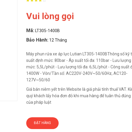
Vui lòng gọi
Mã:
LT305-1400B
Bảo Hành:
12 Tháng
Máy phun rửa xe áp lực Lutian LT305-1400BThông số kỹ t
suất định mức: 80bar - Áp suất tối đa: 110bar - Lưu lượng
mức: 5,5L/phút - Lưu lượng tối đa: 6,5L/phút - Công suất 
1400W - Vôn/Tần số: AC220V-240V~50/60Hz, AC120-
127V~50/60
Giá bán niêm yết trên Website là giá phải tính thuế VAT. 
quý khách lấy hóa đơn đỏ khi mua hàng để tuân thủ đúng 
của pháp luật
ĐẶT HÀNG