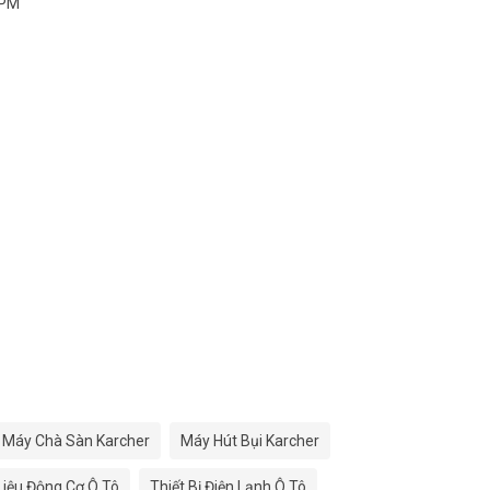
 PM
Máy Chà Sàn Karcher
Máy Hút Bụi Karcher
 Liệu Động Cơ Ô Tô
Thiết Bị Điện Lạnh Ô Tô