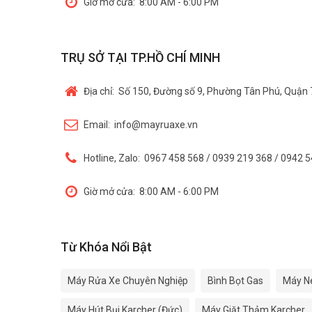
Giờ mở cửa:
8:00 AM - 6:00 PM
TRỤ SỞ TẠI TP.HỒ CHÍ MINH
Địa chỉ:
Số 150, Đường số 9, Phường Tân Phú, Quận 
Email:
info@mayruaxe.vn
Hotline, Zalo:
0967 458 568 / 0939 219 368 / 0942 
Giờ mở cửa:
8:00 AM - 6:00 PM
Từ Khóa Nổi Bật
Máy Rửa Xe Chuyên Nghiệp
Bình Bọt Gas
Máy N
Máy Hút Bụi Karcher (Đức)
Máy Giặt Thảm Karcher