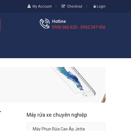
My Account
Checkout
Login
Hotline
0906 066 620 - 0942 547 456
n
-
Máy rửa xe chuyên nghiệp
Máy Phun Rửa Cao Áp Jetta