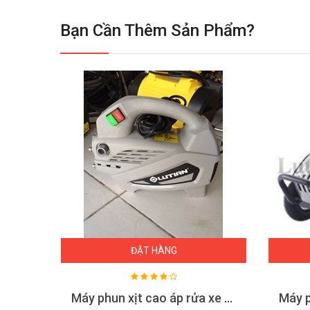
Bạn Cần Thêm Sản Phẩm?
ĐẶT HÀNG
Máy phun rửa siêu cao áp Lutian QK-5011C 22KW
Máy phun xịt cao áp rửa xe Lutian LT210G-1300