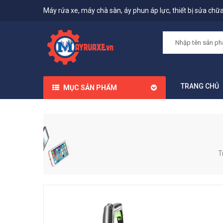
Máy rửa xe, máy chà sàn, áy phun áp lực, thiết bị sửa chữa,
TRANG CHỦ
MỤC SẢN PHẨM
T