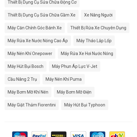
Thiết Bị Dụng Cụ Sửa Chữa Động Cơ
Thiết Bị Dụng Cụ Sửa Chữa Gầm Xe
Xe Nâng Người
Máy Căn Chỉnh Góc Bánh Xe
Thiết Bị Rửa Xe Chuyên Dụng
Máy Rửa Xe Nước Nóng Cao Áp
Máy Tháo Lắp Lốp
Máy Nén Khí Onepower
Máy Rửa Xe Hơi Nước Nóng
Máy Hút Bụi Bosch
Máy Phun Áp Lực V-Jet
Cầu Nâng 2 Trụ
Máy Nén Khí Puma
Máy Bơm Mỡ Khí Nén
Máy Bơm Mỡ Điện
Máy Giặt Thảm Fiorentini
Máy Hút Bụi Typhoon