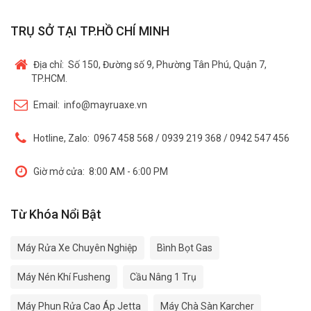
TRỤ SỞ TẠI TP.HỒ CHÍ MINH
Địa chỉ:
Số 150, Đường số 9, Phường Tân Phú, Quận 7,
TP.HCM.
Email:
info@mayruaxe.vn
Hotline, Zalo:
0967 458 568 / 0939 219 368 / 0942 547 456
Giờ mở cửa:
8:00 AM - 6:00 PM
Từ Khóa Nổi Bật
Máy Rửa Xe Chuyên Nghiệp
Bình Bọt Gas
Máy Nén Khí Fusheng
Cầu Nâng 1 Trụ
Máy Phun Rửa Cao Áp Jetta
Máy Chà Sàn Karcher