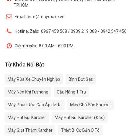
TP.HCM.
Email:
info@mayruaxe.vn
Hotline, Zalo:
0967 458 568 / 0939 219 368 / 0942 547 456
Giờ mở cửa:
8:00 AM - 6:00 PM
Từ Khóa Nổi Bật
Máy Rửa Xe Chuyên Nghiệp
Bình Bọt Gas
Máy Nén Khí Fusheng
Cầu Nâng 1 Trụ
Máy Phun Rửa Cao Áp Jetta
Máy Chà Sàn Karcher
Máy Hút Bụi Karcher
Máy Hút Bụi Karcher (Đức)
Máy Giặt Thảm Karcher
Thiết Bị Cơ Bản Ô Tô