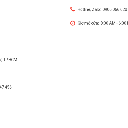
Hotline, Zalo:
0906 066 620 
Giờ mở cửa:
8:00 AM - 6:00
7, TP.HCM.
547 456