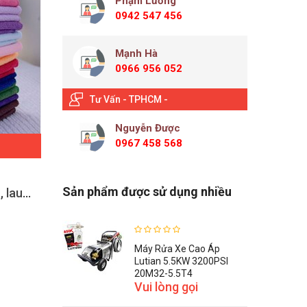
Phạm Lương
0942 547 456
Mạnh Hà
0966 956 052
Tư Vấn - TPHCM -
Nguyễn Được
0967 458 568
ĐẶT HÀNG
Sản phẩm được sử dụng nhiều
Khăn rửa xe, lau nội thất, lau bóng 40 x 40 cm
Khăn rửa xe, lau nội thất 40 x 60 cm
26,000 VNĐ
Máy Rửa Xe Cao Áp
Lutian 5.5KW 3200PSI
20M32-5.5T4
Vui lòng gọi