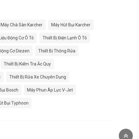
Máy Chà Sàn Karcher
Máy Hút Bụi Karcher
 Liệu Động Cơ Ô Tô
Thiết Bị Điện Lạnh Ô Tô
 Động Cơ Diezen
Thiết Bị Thông Rửa
Thiết Bị Kiểm Tra Ắc Quy
e
Thiết Bị Rửa Xe Chuyên Dụng
Bụi Bosch
Máy Phun Áp Lực V-Jet
út Bụi Typhoon