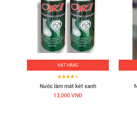
ĐẶT HÀNG
Súng dọn nội thất xe Liqui Moli
Nước làm mát két xanh
N
13,000 VNĐ