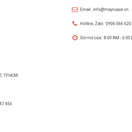
Email:
info@mayruaxe.vn
Hotline, Zalo:
0906 066 620 
Giờ mở cửa:
8:00 AM - 6:00
7, TP.HCM.
547 456