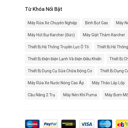
Từ Khóa Nổi Bật
Máy Rửa Xe Chuyên Nghiệp
Bình Bọt Gas
Máy N
Máy Hút Bụi Karcher (Đức)
Máy Giặt Thảm Karcher
Thiết Bị Hệ Thống Truyền Lực Ô Tô
Thiết Bị Hệ Thốn
Thiết Bị Điện Điện Lạnh Và Điện Điều Khiển
Thiết Bị C
Thiết Bị Dụng Cụ Sửa Chữa Động Cơ
Thiết Bị Dụng 
Máy Rửa Xe Nước Nóng Cao Áp
Máy Tháo Lắp Lốp
Cầu Nâng 2 Trụ
Máy Nén Khí Puma
Máy Bơm Mỡ