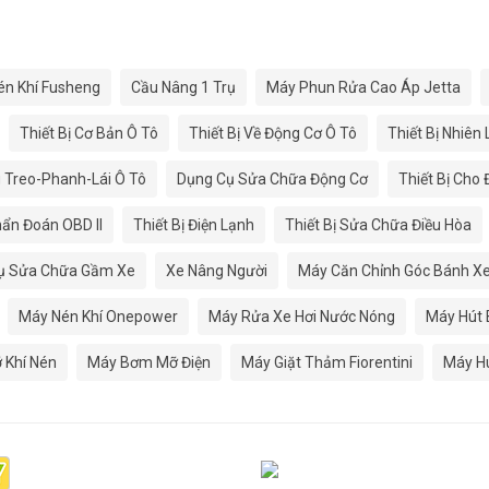
én Khí Fusheng
Cầu Nâng 1 Trụ
Máy Phun Rửa Cao Áp Jetta
Thiết Bị Cơ Bản Ô Tô
Thiết Bị Về Động Cơ Ô Tô
Thiết Bị Nhiên
g Treo-Phanh-Lái Ô Tô
Dụng Cụ Sửa Chữa Động Cơ
Thiết Bị Cho
hẩn Đoán OBD II
Thiết Bị Điện Lạnh
Thiết Bị Sửa Chữa Điều Hòa
Cụ Sửa Chữa Gầm Xe
Xe Nâng Người
Máy Căn Chỉnh Góc Bánh X
Máy Nén Khí Onepower
Máy Rửa Xe Hơi Nước Nóng
Máy Hút 
 Khí Nén
Máy Bơm Mỡ Điện
Máy Giặt Thảm Fiorentini
Máy H