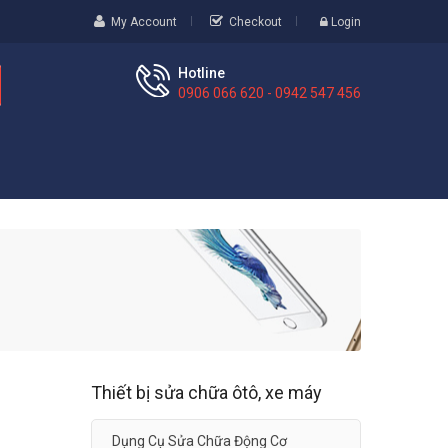
My Account
Checkout
Login
Hotline
0906 066 620 - 0942 547 456
Thiết bị sửa chữa ôtô, xe máy
Dụng Cụ Sửa Chữa Động Cơ