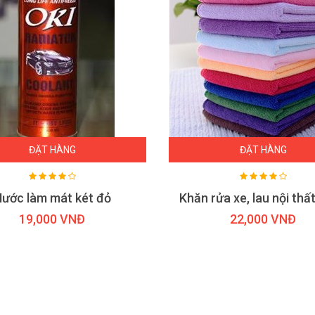
ĐẶT HÀNG
ĐẶT HÀNG
ước làm mát két đỏ
19,000 VNĐ
22,000 VNĐ