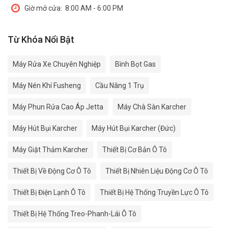
Giờ mở cửa:
8:00 AM - 6:00 PM
Từ Khóa Nổi Bật
Máy Rửa Xe Chuyên Nghiệp
Bình Bọt Gas
Máy Nén Khí Fusheng
Cầu Nâng 1 Trụ
Máy Phun Rửa Cao Áp Jetta
Máy Chà Sàn Karcher
Máy Hút Bụi Karcher
Máy Hút Bụi Karcher (Đức)
Máy Giặt Thảm Karcher
Thiết Bị Cơ Bản Ô Tô
Thiết Bị Về Động Cơ Ô Tô
Thiết Bị Nhiên Liệu Động Cơ Ô Tô
Thiết Bị Điện Lạnh Ô Tô
Thiết Bị Hệ Thống Truyền Lực Ô Tô
Thiết Bị Hệ Thống Treo-Phanh-Lái Ô Tô