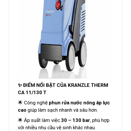
✨ ĐIỂM NỔI BẬT CỦA KRANZLE THERM
CA 11/130 T
🌟 Công nghệ
phun rửa nước nóng áp lực
cao
giúp làm sạch nhanh và sâu hơn.
🌟 Áp suất làm việc
30 – 130 bar
, phù hợp
với nhiều nhu cầu vệ sinh khác nhau.