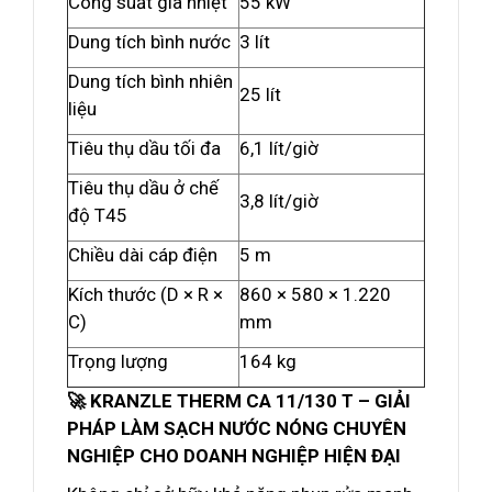
Công suất gia nhiệt
55 kW
Dung tích bình nước
3 lít
Dung tích bình nhiên
25 lít
liệu
Tiêu thụ dầu tối đa
6,1 lít/giờ
Tiêu thụ dầu ở chế
3,8 lít/giờ
độ T45
Chiều dài cáp điện
5 m
Kích thước (D × R ×
860 × 580 × 1.220
C)
mm
Trọng lượng
164 kg
🚀 KRANZLE THERM CA 11/130 T – GIẢI
PHÁP LÀM SẠCH NƯỚC NÓNG CHUYÊN
NGHIỆP CHO DOANH NGHIỆP HIỆN ĐẠI