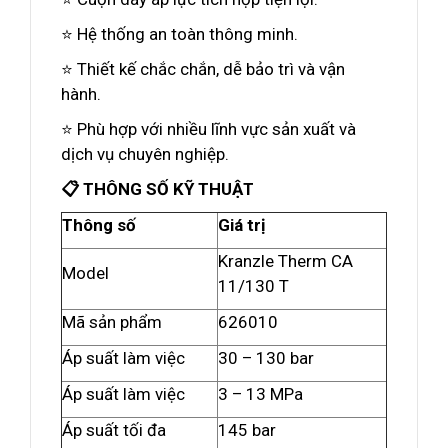
⭐ Hệ thống an toàn thông minh.
⭐ Thiết kế chắc chắn, dễ bảo trì và vận
hành.
⭐ Phù hợp với nhiều lĩnh vực sản xuất và
dịch vụ chuyên nghiệp.
📋 THÔNG SỐ KỸ THUẬT
Thông số
Giá trị
Kranzle Therm CA
Model
11/130 T
Mã sản phẩm
626010
Áp suất làm việc
30 – 130 bar
Áp suất làm việc
3 – 13 MPa
Áp suất tối đa
145 bar