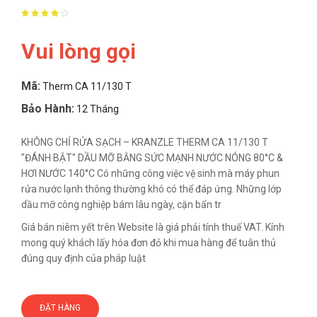
Vui lòng gọi
Mã:
Therm CA 11/130 T
Bảo Hành:
12 Tháng
KHÔNG CHỈ RỬA SẠCH – KRANZLE THERM CA 11/130 T
"ĐÁNH BẬT" DẦU MỠ BẰNG SỨC MẠNH NƯỚC NÓNG 80°C &
HƠI NƯỚC 140°C Có những công việc vệ sinh mà máy phun
rửa nước lạnh thông thường khó có thể đáp ứng. Những lớp
dầu mỡ công nghiệp bám lâu ngày, cặn bẩn tr
Giá bán niêm yết trên Website là giá phải tính thuế VAT. Kính
mong quý khách lấy hóa đơn đỏ khi mua hàng để tuân thủ
đúng quy định của pháp luật
ĐẶT HÀNG