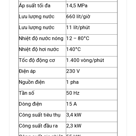
Áp suất tối đa
14,5 MPa
Lưu lượng nước
660 lít/giờ
Lưu lượng nước
11 lít/phút
Nhiệt độ nước nóng
12 – 80°C
Nhiệt độ hơi nước
140°C
Tốc độ động cơ
1.400 vòng/phút
Điện áp
230 V
Nguồn điện
1 pha
Tần số
50 Hz
Dòng điện
15 A
Công suất tiêu thụ
3,4 kW
Công suất đầu ra
2,3 kW