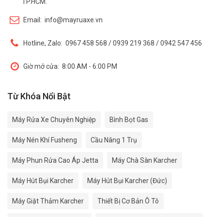
TP.HCM.
Email:
info@mayruaxe.vn
Hotline, Zalo:
0967 458 568 / 0939 219 368 / 0942 547 456
Giờ mở cửa:
8:00 AM - 6:00 PM
Từ Khóa Nổi Bật
Máy Rửa Xe Chuyên Nghiệp
Bình Bọt Gas
Máy Nén Khí Fusheng
Cầu Nâng 1 Trụ
Máy Phun Rửa Cao Áp Jetta
Máy Chà Sàn Karcher
Máy Hút Bụi Karcher
Máy Hút Bụi Karcher (Đức)
Máy Giặt Thảm Karcher
Thiết Bị Cơ Bản Ô Tô