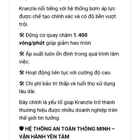
Kranzle nổi tiếng với hệ thống bơm áp lực
được chế tạo chính xác và có độ bền vượt
trội.
🛠️ Động cơ quay chậm
1.400
vòng/phút
giúp giảm hao mòn.
🛠️ Áp suất luôn ổn định trong quá trình làm
việc.
🛠️ Hoạt động liên tục với cường độ cao.
🛠️ Chi phí bảo trì thấp và tuổi thọ sử dụng
lâu dài.
Đây chính là yếu tố giúp Kranzle trở thành
thương hiệu được nhiều doanh nghiệp trên
thế giới tin tưởng.
🛡️ HỆ THỐNG AN TOÀN THÔNG MINH –
VẬN HÀNH YÊN TÂM