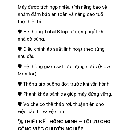
Máy được tích hợp nhiều tính năng bảo vệ
nhằm đảm bảo an toàn và nâng cao tuổi
thọ thiết bị.
🛡️ Hệ thống
Total Stop
tự động ngắt khi
nhả cò súng.
🛡️ Điều chỉnh áp suất linh hoạt theo từng
nhu cầu.
🛡️ Hệ thống giám sát lưu lượng nước (Flow
Monitor).
🛡️ Thông gió buồng đốt trước khi vận hành.
🛡️ Phanh khóa bánh xe giúp máy đứng vững.
🛡️ Vỏ che có thể tháo rời, thuận tiện cho
việc bảo trì và vệ sinh.
🚀 THIẾT KẾ THÔNG MINH – TỐI ƯU CHO
CÔNG VIỆC CHUYÊN NGHIỆP