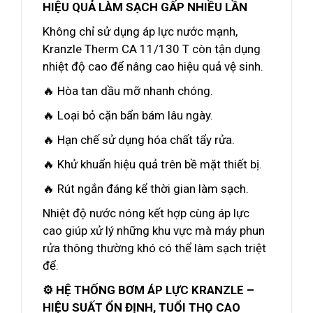
HIỆU QUẢ LÀM SẠCH GẤP NHIỀU LẦN
Không chỉ sử dụng áp lực nước mạnh,
Kranzle Therm CA 11/130 T còn tận dụng
nhiệt độ cao để nâng cao hiệu quả vệ sinh.
🔥 Hòa tan dầu mỡ nhanh chóng.
🔥 Loại bỏ cặn bẩn bám lâu ngày.
🔥 Hạn chế sử dụng hóa chất tẩy rửa.
🔥 Khử khuẩn hiệu quả trên bề mặt thiết bị.
🔥 Rút ngắn đáng kể thời gian làm sạch.
Nhiệt độ nước nóng kết hợp cùng áp lực
cao giúp xử lý những khu vực mà máy phun
rửa thông thường khó có thể làm sạch triệt
để.
⚙️ HỆ THỐNG BƠM ÁP LỰC KRANZLE –
HIỆU SUẤT ỔN ĐỊNH, TUỔI THỌ CAO