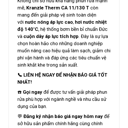
Không chỉ sở hữu khả năng phun rửa mạnh
mẽ,
Kranzle Therm CA 11/130 T
còn
mang đến giải pháp vệ sinh toàn diện
với
nước nóng áp lực cao
,
hơi nước nhiệt
độ 140°C
, hệ thống bơm bền bỉ chuẩn Đức
và
cuộn dây áp lực tích hợp
. Đây là sự lựa
chọn hoàn hảo cho những doanh nghiệp
muốn nâng cao hiệu quả làm sạch, giảm chi
phí vận hành và đáp ứng các tiêu chuẩn vệ
sinh khắt khe trong sản xuất.
📞 LIÊN HỆ NGAY ĐỂ NHẬN BÁO GIÁ TỐT
NHẤT!
☎️
Gọi ngay
để được tư vấn giải pháp phun
rửa phù hợp với ngành nghề và nhu cầu sử
dụng của bạn.
💬
Đăng ký nhận báo giá ngay hôm nay
để
sở hữu sản phẩm chính hãng cùng chính