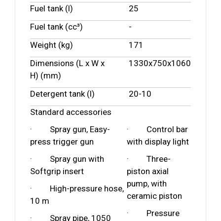
Fuel tank (l)
25
Fuel tank (cc³)
-
Weight (kg)
171
Dimensions (L x W x
1330
x
750
x
1060
H) (mm)
Detergent tank (l)
20
-
10
Standard accessories
· Spray gun, Easy-
· Control bar
press trigger gun
with display light
· Spray gun with
· Three-
Softgrip insert
piston axial
pump, with
· High-pressure hose,
ceramic piston
10 m
· Pressure
· Spray pipe, 1050