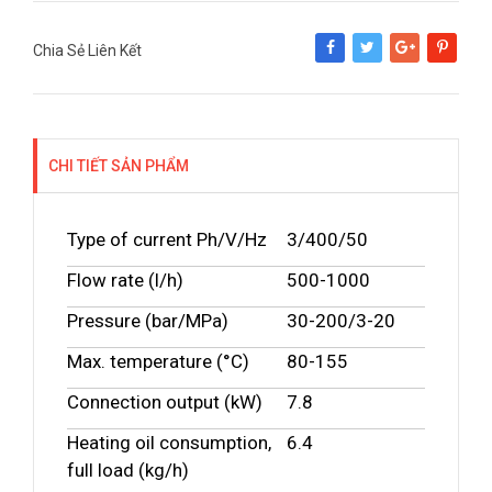
Chia Sẻ Liên Kết
Share
Tweet
Google+
Pinterest
CHI TIẾT SẢN PHẨM
Type of current Ph/V/Hz
3
/
400
/
50
Flow rate (l/h)
500
-
1000
Pressure (bar/MPa)
30
-
200
/
3
-
20
Max. temperature (°C)
80
-
155
Connection output (kW)
7.8
Heating oil consumption,
6.4
full load (kg/h)