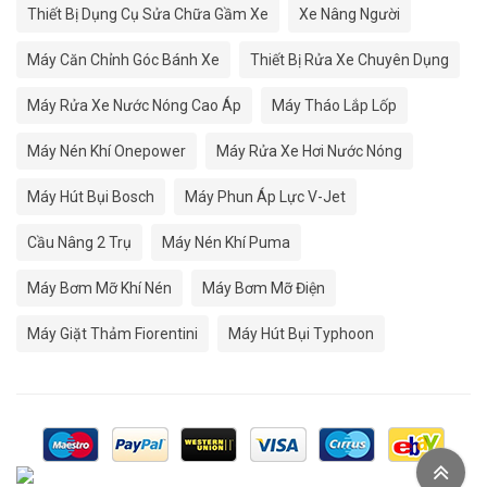
Thiết Bị Dụng Cụ Sửa Chữa Gầm Xe
Xe Nâng Người
Máy Căn Chỉnh Góc Bánh Xe
Thiết Bị Rửa Xe Chuyên Dụng
Máy Rửa Xe Nước Nóng Cao Áp
Máy Tháo Lắp Lốp
Máy Nén Khí Onepower
Máy Rửa Xe Hơi Nước Nóng
Máy Hút Bụi Bosch
Máy Phun Áp Lực V-Jet
Cầu Nâng 2 Trụ
Máy Nén Khí Puma
Máy Bơm Mỡ Khí Nén
Máy Bơm Mỡ Điện
Máy Giặt Thảm Fiorentini
Máy Hút Bụi Typhoon