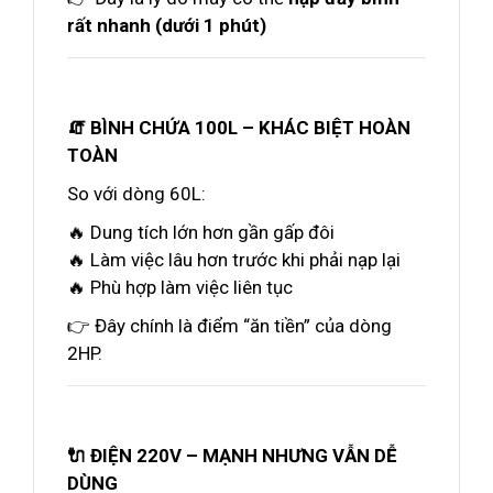
rất nhanh (dưới 1 phút)
🧯 BÌNH CHỨA 100L – KHÁC BIỆT HOÀN
TOÀN
So với dòng 60L:
🔥 Dung tích lớn hơn gần gấp đôi
🔥 Làm việc lâu hơn trước khi phải nạp lại
🔥 Phù hợp làm việc liên tục
👉 Đây chính là điểm “ăn tiền” của dòng
2HP.
🔌 ĐIỆN 220V – MẠNH NHƯNG VẪN DỄ
DÙNG