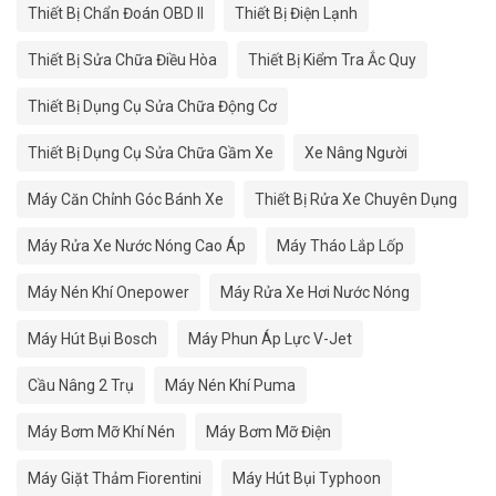
Thiết Bị Chẩn Đoán OBD II
Thiết Bị Điện Lạnh
Thiết Bị Sửa Chữa Điều Hòa
Thiết Bị Kiểm Tra Ắc Quy
Thiết Bị Dụng Cụ Sửa Chữa Động Cơ
Thiết Bị Dụng Cụ Sửa Chữa Gầm Xe
Xe Nâng Người
Máy Căn Chỉnh Góc Bánh Xe
Thiết Bị Rửa Xe Chuyên Dụng
Máy Rửa Xe Nước Nóng Cao Áp
Máy Tháo Lắp Lốp
Máy Nén Khí Onepower
Máy Rửa Xe Hơi Nước Nóng
Máy Hút Bụi Bosch
Máy Phun Áp Lực V-Jet
Cầu Nâng 2 Trụ
Máy Nén Khí Puma
Máy Bơm Mỡ Khí Nén
Máy Bơm Mỡ Điện
Máy Giặt Thảm Fiorentini
Máy Hút Bụi Typhoon