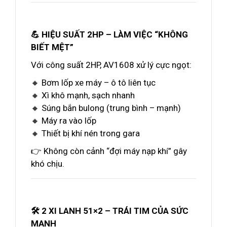
💪 HIỆU SUẤT 2HP – LÀM VIỆC “KHÔNG
BIẾT MỆT”
Với công suất 2HP, AV1608 xử lý cực ngọt:
🔸 Bơm lốp xe máy – ô tô liên tục
🔸 Xì khô mạnh, sạch nhanh
🔸 Súng bắn bulong (trung bình – mạnh)
🔸 Máy ra vào lốp
🔸 Thiết bị khí nén trong gara
👉 Không còn cảnh “đợi máy nạp khí” gây
khó chịu.
🛠️ 2 XI LANH 51×2 – TRÁI TIM CỦA SỨC
MẠNH