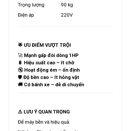
Trọng lượng
90 kg
Điện áp
220V
🌟 ƯU ĐIỂM VƯỢT TRỘI
🚀
Mạnh gấp đôi dòng 1HP
🔋
Hiệu suất cao – ít chờ
🔇
Hoạt động êm – ổn định
🛡️
Độ bền cao – ít hỏng vặt
🚚
Có bánh xe – dễ di chuyển
⚠️ LƯU Ý QUAN TRỌNG
Để máy bền và hiệu quả: