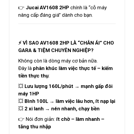
👉
Jucai AV1608 2HP
chính là “cỗ máy
nâng cấp đáng giá” dành cho bạn.
⚡ VÌ SAO AV1608 2HP LÀ “CHÂN ÁI” CHO
GARA & TIỆM CHUYÊN NGHIỆP?
Không còn là dòng máy cơ bản nữa.
Đây là
phân khúc làm việc thực tế – kiếm
tiền thực thụ
:
💥
Lưu lượng 160L/phút → mạnh gấp đôi
máy 1HP
💥
Bình 100L → làm việc lâu hơn, ít nạp lại
💥
2 xi lanh → nén nhanh, chạy bền
👉 Nói đơn giản:
ít chờ – làm nhanh –
tăng thu nhập