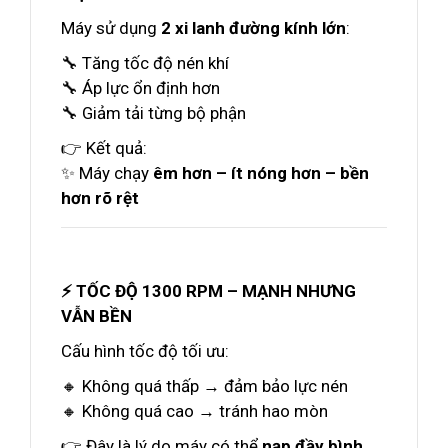
Máy sử dụng
2 xi lanh đường kính lớn
:
🔧 Tăng tốc độ nén khí
🔧 Áp lực ổn định hơn
🔧 Giảm tải từng bộ phận
👉 Kết quả:
✨ Máy chạy
êm hơn – ít nóng hơn – bền
hơn rõ rệt
⚡ TỐC ĐỘ 1300 RPM – MẠNH NHƯNG
VẪN BỀN
Cấu hình tốc độ tối ưu:
🔸 Không quá thấp → đảm bảo lực nén
🔸 Không quá cao → tránh hao mòn
👉 Đây là lý do máy có thể
nạp đầy bình