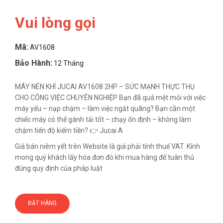
Vui lòng gọi
Mã:
AV1608
Bảo Hành:
12 Tháng
MÁY NÉN KHÍ JUCAI AV1608 2HP – SỨC MẠNH THỰC THỤ
CHO CÔNG VIỆC CHUYÊN NGHIỆP Bạn đã quá mệt mỏi với việc
máy yếu – nạp chậm – làm việc ngắt quãng? Bạn cần một
chiếc máy có thể gánh tải tốt – chạy ổn định – không làm
chậm tiến độ kiếm tiền? 👉 Jucai A
Giá bán niêm yết trên Website là giá phải tính thuế VAT. Kính
mong quý khách lấy hóa đơn đỏ khi mua hàng để tuân thủ
đúng quy định của pháp luật
ĐẶT HÀNG