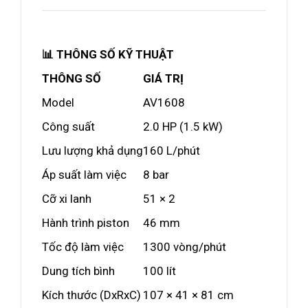
📊 THÔNG SỐ KỸ THUẬT
THÔNG SỐ
GIÁ TRỊ
Model
AV1608
Công suất
2.0 HP (1.5 kW)
Lưu lượng khả dụng
160 L/phút
Áp suất làm việc
8 bar
Cỡ xi lanh
51 × 2
Hành trình piston
46 mm
Tốc độ làm việc
1300 vòng/phút
Dung tích bình
100 lít
Kích thước (DxRxC)
107 × 41 × 81 cm