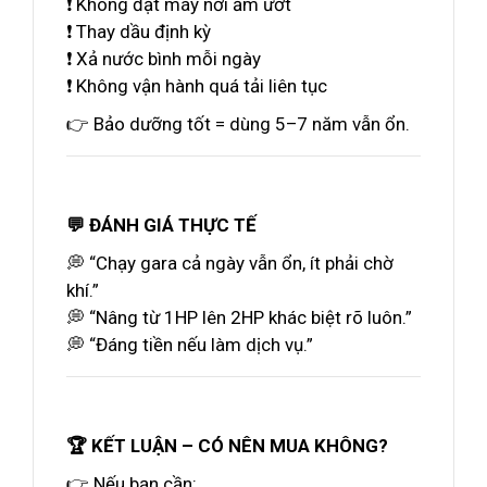
❗ Không đặt máy nơi ẩm ướt
❗ Thay dầu định kỳ
❗ Xả nước bình mỗi ngày
❗ Không vận hành quá tải liên tục
👉 Bảo dưỡng tốt = dùng 5–7 năm vẫn ổn.
💬 ĐÁNH GIÁ THỰC TẾ
💭 “Chạy gara cả ngày vẫn ổn, ít phải chờ
khí.”
💭 “Nâng từ 1HP lên 2HP khác biệt rõ luôn.”
💭 “Đáng tiền nếu làm dịch vụ.”
🏆 KẾT LUẬN – CÓ NÊN MUA KHÔNG?
👉 Nếu bạn cần: