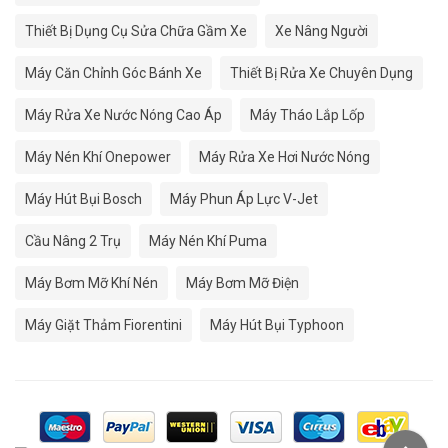
Thiết Bị Dụng Cụ Sửa Chữa Gầm Xe
Xe Nâng Người
Máy Căn Chỉnh Góc Bánh Xe
Thiết Bị Rửa Xe Chuyên Dụng
Máy Rửa Xe Nước Nóng Cao Áp
Máy Tháo Lắp Lốp
Máy Nén Khí Onepower
Máy Rửa Xe Hơi Nước Nóng
Máy Hút Bụi Bosch
Máy Phun Áp Lực V-Jet
Cầu Nâng 2 Trụ
Máy Nén Khí Puma
Máy Bơm Mỡ Khí Nén
Máy Bơm Mỡ Điện
Máy Giặt Thảm Fiorentini
Máy Hút Bụi Typhoon