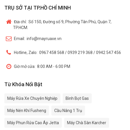
TRỤ SỞ TẠI TP.HỒ CHÍ MINH
Địa chỉ:
Số 150, Đường số 9, Phường Tân Phú, Quận 7,
TP.HCM.
Email:
info@mayruaxe.vn
Hotline, Zalo:
0967 458 568 / 0939 219 368 / 0942 547 456
Giờ mở cửa:
8:00 AM - 6:00 PM
Từ Khóa Nổi Bật
Máy Rửa Xe Chuyên Nghiệp
Bình Bọt Gas
Máy Nén Khí Fusheng
Cầu Nâng 1 Trụ
Máy Phun Rửa Cao Áp Jetta
Máy Chà Sàn Karcher