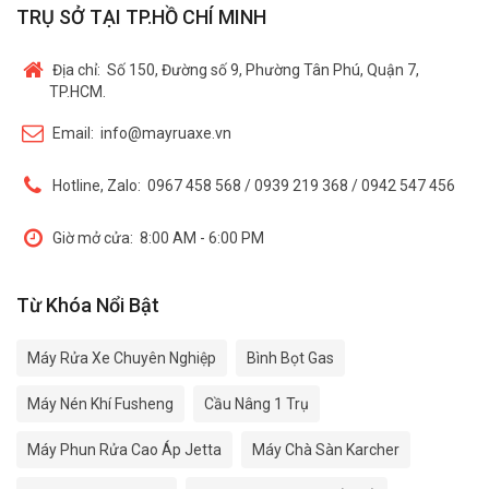
TRỤ SỞ TẠI TP.HỒ CHÍ MINH
Địa chỉ:
Số 150, Đường số 9, Phường Tân Phú, Quận 7,
TP.HCM.
Email:
info@mayruaxe.vn
Hotline, Zalo:
0967 458 568 / 0939 219 368 / 0942 547 456
Giờ mở cửa:
8:00 AM - 6:00 PM
Từ Khóa Nổi Bật
Máy Rửa Xe Chuyên Nghiệp
Bình Bọt Gas
Máy Nén Khí Fusheng
Cầu Nâng 1 Trụ
Máy Phun Rửa Cao Áp Jetta
Máy Chà Sàn Karcher