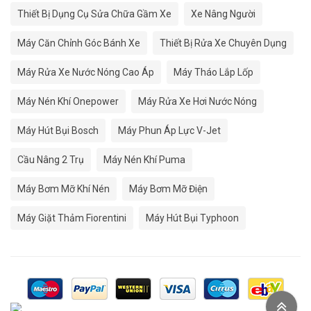
Thiết Bị Dụng Cụ Sửa Chữa Gầm Xe
Xe Nâng Người
Máy Căn Chỉnh Góc Bánh Xe
Thiết Bị Rửa Xe Chuyên Dụng
Máy Rửa Xe Nước Nóng Cao Áp
Máy Tháo Lắp Lốp
Máy Nén Khí Onepower
Máy Rửa Xe Hơi Nước Nóng
Máy Hút Bụi Bosch
Máy Phun Áp Lực V-Jet
Cầu Nâng 2 Trụ
Máy Nén Khí Puma
Máy Bơm Mỡ Khí Nén
Máy Bơm Mỡ Điện
Máy Giặt Thảm Fiorentini
Máy Hút Bụi Typhoon