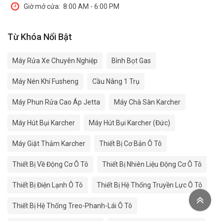
Giờ mở cửa:
8:00 AM - 6:00 PM
Từ Khóa Nổi Bật
Máy Rửa Xe Chuyên Nghiệp
Bình Bọt Gas
Máy Nén Khí Fusheng
Cầu Nâng 1 Trụ
Máy Phun Rửa Cao Áp Jetta
Máy Chà Sàn Karcher
Máy Hút Bụi Karcher
Máy Hút Bụi Karcher (Đức)
Máy Giặt Thảm Karcher
Thiết Bị Cơ Bản Ô Tô
Thiết Bị Về Động Cơ Ô Tô
Thiết Bị Nhiên Liệu Động Cơ Ô Tô
Thiết Bị Điện Lạnh Ô Tô
Thiết Bị Hệ Thống Truyền Lực Ô Tô
Thiết Bị Hệ Thống Treo-Phanh-Lái Ô Tô