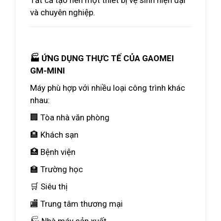
Tất cả tạo nên một thiết bị vệ sinh hiện đại
và chuyên nghiệp.
🏭 ỨNG DỤNG THỰC TẾ CỦA GAOMEI
GM-MINI
Máy phù hợp với nhiều loại công trình khác
nhau:
🏢 Tòa nhà văn phòng
🏨 Khách sạn
🏥 Bệnh viện
🏫 Trường học
🛒 Siêu thị
🏬 Trung tâm thương mại