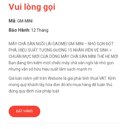
Vui lòng gọi
Mã:
GM-MINI
Bảo Hành:
12 Tháng
MÁY CHÀ SÀN NGỒI LÁI GAOMEI GM-MINI – NHỎ GỌN ĐỘT
PHÁ, HIỆU SUẤT TƯƠNG ĐƯƠNG 15 NHÂN VIÊN VỆ SINH ⭐
CHUẨN MỰC MỚI CỦA DÒNG MÁY CHÀ SÀN MINI THẾ HỆ MỚI
Bạn đang tìm kiếm một chiếc máy chà sàn ngồi lái nhỏ gọn
nhưng vẫn sở hữu hiệu suất làm sạch mạnh m
Giá bán niêm yết trên Website là giá phải tính thuế VAT. Kính
mong quý khách lấy hóa đơn đỏ khi mua hàng để tuân thủ
đúng quy định của pháp luật
ĐẶT HÀNG