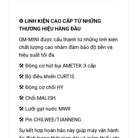
⚙️ LINH KIỆN CAO CẤP TỪ NHỮNG
THƯƠNG HIỆU HÀNG ĐẦU
GM-MINI được cấu thành từ những linh kiện
chất lượng cao nhằm đảm bảo độ bền và
hiệu suất tối đa.
🛠️ Động cơ hút bụi AMETEK 3 cấp
🛠️ Bộ điều khiển CURTIS
🛠️ Động cơ chổi HY
🛠️ Chổi MALISH
🛠️ Lưỡi gạt nước MWR
🛠️ Pin CHILWEE/TIANNENG
Sự kết hợp hoàn hảo này giúp máy vận hành