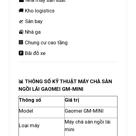
🏭 Nhà máy sản xuất
🚚 Kho logistics
🛫 Sân bay
🚉 Nhà ga
🏢 Chung cư cao tầng
🅿️ Bãi đỗ xe
📊 THÔNG SỐ KỸ THUẬT MÁY CHÀ SÀN
NGỒI LÁI GAOMEI GM-MINI
Thông số
Giá trị
Model
Gaomei GM-MINI
Máy chà sàn ngồi lái
Loại máy
mini