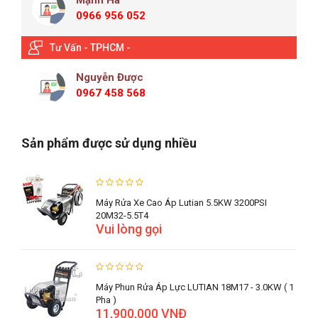
Mạnh Hà
0966 956 052
Tư Vấn - TPHCM -
Nguyễn Được
0967 458 568
Sản phẩm được sử dụng nhiều
Máy Rửa Xe Cao Áp Lutian 5.5KW 3200PSI
20M32-5.5T4
Vui lòng gọi
Máy Phun Rửa Áp Lực LUTIAN 18M17 - 3.0KW ( 1
Pha )
11,900,000 VNĐ