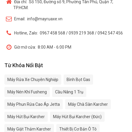
Địa chỉ:
Số 150, Đường số 9, Phường Tân Phú, Quận 7,
TP.HCM.
Email:
info@mayruaxe.vn
Hotline, Zalo:
0967 458 568 / 0939 219 368 / 0942 547 456
Giờ mở cửa:
8:00 AM - 6:00 PM
Từ Khóa Nổi Bật
Máy Rửa Xe Chuyên Nghiệp
Bình Bọt Gas
Máy Nén Khí Fusheng
Cầu Nâng 1 Trụ
Máy Phun Rửa Cao Áp Jetta
Máy Chà Sàn Karcher
Máy Hút Bụi Karcher
Máy Hút Bụi Karcher (Đức)
Máy Giặt Thảm Karcher
Thiết Bị Cơ Bản Ô Tô