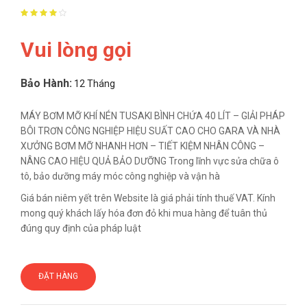
Vui lòng gọi
Bảo Hành:
12 Tháng
MÁY BƠM MỠ KHÍ NÉN TUSAKI BÌNH CHỨA 40 LÍT – GIẢI PHÁP
BÔI TRƠN CÔNG NGHIỆP HIỆU SUẤT CAO CHO GARA VÀ NHÀ
XƯỞNG BƠM MỠ NHANH HƠN – TIẾT KIỆM NHÂN CÔNG –
NÂNG CAO HIỆU QUẢ BẢO DƯỠNG Trong lĩnh vực sửa chữa ô
tô, bảo dưỡng máy móc công nghiệp và vận hà
Giá bán niêm yết trên Website là giá phải tính thuế VAT. Kính
mong quý khách lấy hóa đơn đỏ khi mua hàng để tuân thủ
đúng quy định của pháp luật
ĐẶT HÀNG