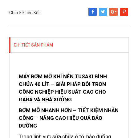
Chia Sẻ Liên Kết
Share
Tweet
Google+
Pinterest
CHI TIẾT SẢN PHẨM
MÁY BƠM MỠ KHÍ NÉN TUSAKI BÌNH
CHỨA 40 LÍT – GIẢI PHÁP BÔI TRƠN
CÔNG NGHIỆP HIỆU SUẤT CAO CHO
GARA VÀ NHÀ XƯỞNG
BƠM MỠ NHANH HƠN – TIẾT KIỆM NHÂN
CÔNG – NÂNG CAO HIỆU QUẢ BẢO
DƯỠNG
Trong lĩnh vực sửa chữa ô tô, bảo dưỡng