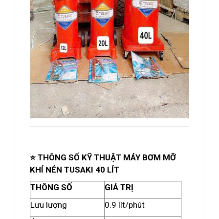
⭐ THÔNG SỐ KỸ THUẬT MÁY BƠM MỠ
KHÍ NÉN TUSAKI 40 LÍT
THÔNG SỐ
GIÁ TRỊ
Lưu lượng
0.9 lít/phút