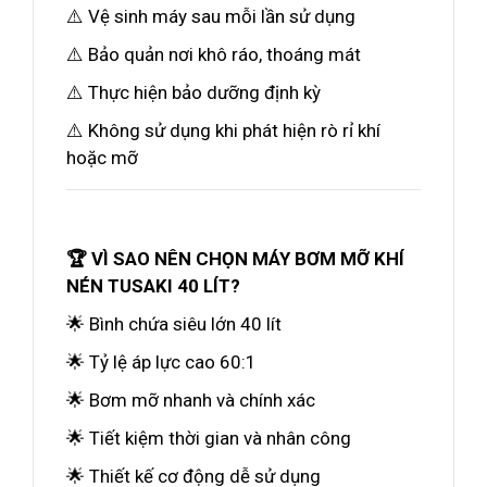
⚠️ Vệ sinh máy sau mỗi lần sử dụng
⚠️ Bảo quản nơi khô ráo, thoáng mát
⚠️ Thực hiện bảo dưỡng định kỳ
⚠️ Không sử dụng khi phát hiện rò rỉ khí
hoặc mỡ
🏆 VÌ SAO NÊN CHỌN MÁY BƠM MỠ KHÍ
NÉN TUSAKI 40 LÍT?
🌟 Bình chứa siêu lớn 40 lít
🌟 Tỷ lệ áp lực cao 60:1
🌟 Bơm mỡ nhanh và chính xác
🌟 Tiết kiệm thời gian và nhân công
🌟 Thiết kế cơ động dễ sử dụng