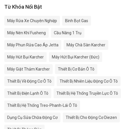
Từ Khóa Nổi Bật
Máy Rửa Xe Chuyên Nghiệp
Bình Bọt Gas
Máy Nén Khí Fusheng
Cầu Nâng 1 Trụ
Máy Phun Rửa Cao Áp Jetta
Máy Chà Sàn Karcher
Máy Hút Bụi Karcher
Máy Hút Bụi Karcher (Đức)
Máy Giặt Thảm Karcher
Thiết Bị Cơ Bản Ô Tô
Thiết Bị Về Động Cơ Ô Tô
Thiết Bị Nhiên Liệu Động Cơ Ô Tô
Thiết Bị Điện Lạnh Ô Tô
Thiết Bị Hệ Thống Truyền Lực Ô Tô
Thiết Bị Hệ Thống Treo-Phanh-Lái Ô Tô
Dụng Cụ Sửa Chữa Động Cơ
Thiết Bị Cho Động Cơ Diezen