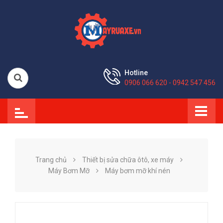
Hotline
0906 066 620 - 0942 547 456
Trang chủ
Thiết bị sửa chữa ôtô, xe máy
Máy Bơm Mỡ
Máy bơm mỡ khí nén