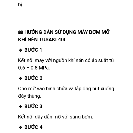
bị.
📖 HƯỚNG DẪN SỬ DỤNG MÁY BƠM MỠ
KHÍ NÉN TUSAKI 40L
🔹 BƯỚC 1
Kết nối máy với nguồn khí nén có áp suất từ
0.6 – 0.8 MPa.
🔹 BƯỚC 2
Cho mỡ vào bình chứa và lắp ống hút xuống
đáy thùng.
🔹 BƯỚC 3
Kết nối dây dẫn mỡ với súng bơm.
🔹 BƯỚC 4