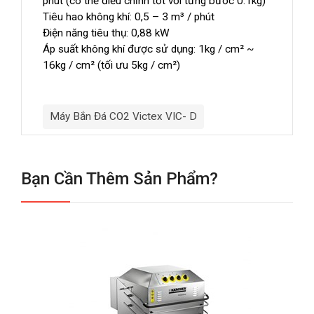
phút (có thể điều chỉnh tốt với từng bước 0.1kg)
Tiêu hao không khí: 0,5 – 3 m³ / phút
Điện năng tiêu thụ: 0,88 kW
Áp suất không khí được sử dụng: 1kg / cm² ~
16kg / cm² (tối ưu 5kg / cm²)
Máy Bắn Đá CO2 Victex VIC- D
Bạn Cần Thêm Sản Phẩm?