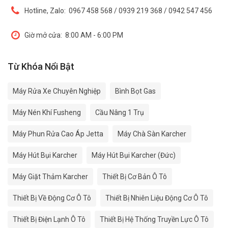
Hotline, Zalo:
0967 458 568 / 0939 219 368 / 0942 547 456
Giờ mở cửa:
8:00 AM - 6:00 PM
Từ Khóa Nổi Bật
Máy Rửa Xe Chuyên Nghiệp
Bình Bọt Gas
Máy Nén Khí Fusheng
Cầu Nâng 1 Trụ
Máy Phun Rửa Cao Áp Jetta
Máy Chà Sàn Karcher
Máy Hút Bụi Karcher
Máy Hút Bụi Karcher (Đức)
Máy Giặt Thảm Karcher
Thiết Bị Cơ Bản Ô Tô
Thiết Bị Về Động Cơ Ô Tô
Thiết Bị Nhiên Liệu Động Cơ Ô Tô
Thiết Bị Điện Lạnh Ô Tô
Thiết Bị Hệ Thống Truyền Lực Ô Tô