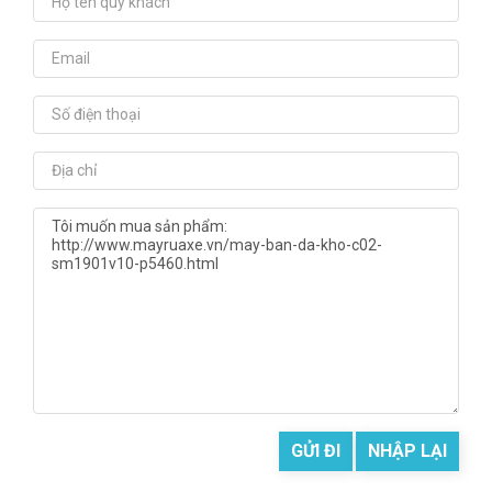
GỬI ĐI