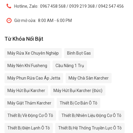
Hotline, Zalo:
0967 458 568 / 0939 219 368 / 0942 547 456
Giờ mở cửa:
8:00 AM - 6:00 PM
Từ Khóa Nổi Bật
Máy Rửa Xe Chuyên Nghiệp
Bình Bọt Gas
Máy Nén Khí Fusheng
Cầu Nâng 1 Trụ
Máy Phun Rửa Cao Áp Jetta
Máy Chà Sàn Karcher
Máy Hút Bụi Karcher
Máy Hút Bụi Karcher (Đức)
Máy Giặt Thảm Karcher
Thiết Bị Cơ Bản Ô Tô
Thiết Bị Về Động Cơ Ô Tô
Thiết Bị Nhiên Liệu Động Cơ Ô Tô
Thiết Bị Điện Lạnh Ô Tô
Thiết Bị Hệ Thống Truyền Lực Ô Tô