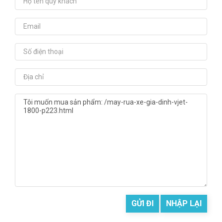
GỬI ĐI