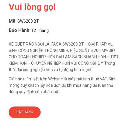
Vui lòng gọi
Mã:
SW6200 BT
Bảo Hành:
12 Tháng
XE QUÉT RÁC NGỒI LÁI FASA SW6200 BT – GIẢI PHÁP VỆ
SINH CÔNG NGHIỆP THÔNG MINH, HIỆU SUẤT 6.200 M²/GIỜ
CHO DOANH NGHIỆP HIỆN ĐẠI LÀM SẠCH NHANH HƠN – TIẾT
KIỆM HƠN – CHUYÊN NGHIỆP HƠN VỚI CÔNG NGHỆ Ý Trong
thời đại công nghiệp hóa và tự động hóa mạnh
Giá bán niêm yết trên Website là giá phải tính thuế VAT. Kính
mong quý khách lấy hóa đơn đỏ khi mua hàng để tuân thủ
đúng quy định của pháp luật
ĐẶT HÀNG