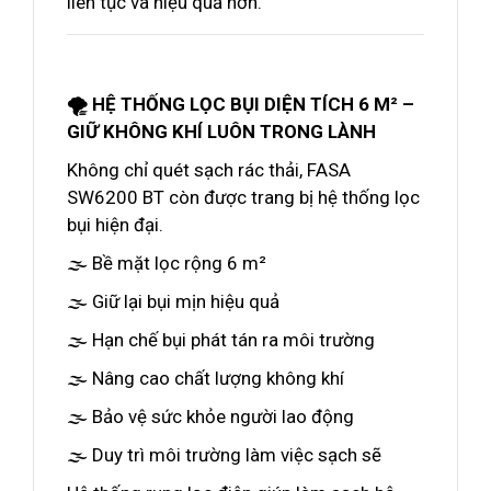
liên tục và hiệu quả hơn.
🌪️ HỆ THỐNG LỌC BỤI DIỆN TÍCH 6 M² –
GIỮ KHÔNG KHÍ LUÔN TRONG LÀNH
Không chỉ quét sạch rác thải, FASA
SW6200 BT còn được trang bị hệ thống lọc
bụi hiện đại.
🌫️ Bề mặt lọc rộng 6 m²
🌫️ Giữ lại bụi mịn hiệu quả
🌫️ Hạn chế bụi phát tán ra môi trường
🌫️ Nâng cao chất lượng không khí
🌫️ Bảo vệ sức khỏe người lao động
🌫️ Duy trì môi trường làm việc sạch sẽ