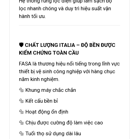
Hệ thống rung lọc điện giúp làm sạch bộ
lọc nhanh chóng và duy trì hiệu suất vận
hành tối ưu.
🛡️ CHẤT LƯỢNG ITALIA – ĐỘ BỀN ĐƯỢC
KIỂM CHỨNG TOÀN CẦU
FASA là thương hiệu nổi tiếng trong lĩnh vực
thiết bị vệ sinh công nghiệp với hàng chục
năm kinh nghiệm.
🔩 Khung máy chắc chắn
🔩 Kết cấu bền bỉ
🔩 Hoạt động ổn định
🔩 Chịu được cường độ làm việc cao
🔩 Tuổi thọ sử dụng dài lâu