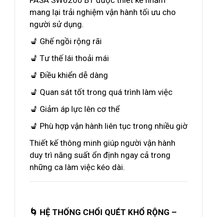
FASA SW6200 BT được thiết kế nhằm
mang lại trải nghiệm vận hành tối ưu cho
người sử dụng.
💺 Ghế ngồi rộng rãi
💺 Tư thế lái thoải mái
💺 Điều khiển dễ dàng
💺 Quan sát tốt trong quá trình làm việc
💺 Giảm áp lực lên cơ thể
💺 Phù hợp vận hành liên tục trong nhiều giờ
Thiết kế thông minh giúp người vận hành
duy trì năng suất ổn định ngay cả trong
những ca làm việc kéo dài.
🌀 HỆ THỐNG CHỔI QUÉT KHỔ RỘNG –