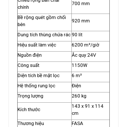
Chiều rộng bàn chải
700 mm
chính
Bề rộng quét gồm chổi
920 mm
bên
Dung tích thùng chứa rác
90 lít
Hiệu suất làm việc
6200 m²/giờ
Nguồn điện
Ắc quy 24V
Công suất
1150W
Diện tích bề mặt lọc
6 m²
Hệ thống rung lọc
Điện
Trọng lượng
260 kg
143 x 91 x 114
Kích thước
cm
Thương hiệu
FASA