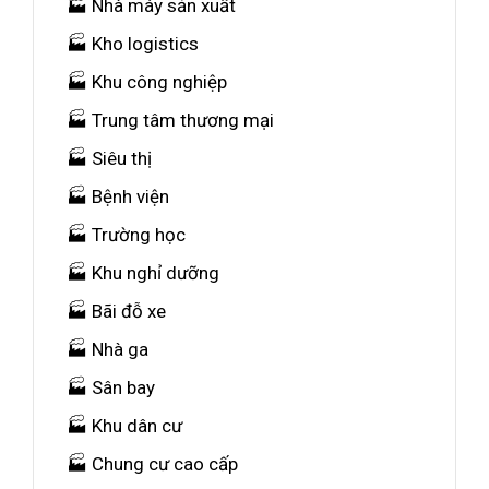
🏭 Nhà máy sản xuất
🏭 Kho logistics
🏭 Khu công nghiệp
🏭 Trung tâm thương mại
🏭 Siêu thị
🏭 Bệnh viện
🏭 Trường học
🏭 Khu nghỉ dưỡng
🏭 Bãi đỗ xe
🏭 Nhà ga
🏭 Sân bay
🏭 Khu dân cư
🏭 Chung cư cao cấp