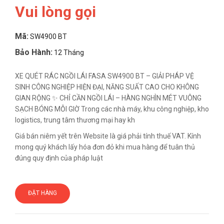
Vui lòng gọi
Mã:
SW4900 BT
Bảo Hành:
12 Tháng
XE QUÉT RÁC NGỒI LÁI FASA SW4900 BT – GIẢI PHÁP VỆ
SINH CÔNG NGHIỆP HIỆN ĐẠI, NĂNG SUẤT CAO CHO KHÔNG
GIAN RỘNG ✨ CHỈ CẦN NGỒI LÁI – HÀNG NGHÌN MÉT VUÔNG
SẠCH BÓNG MỖI GIỜ Trong các nhà máy, khu công nghiệp, kho
logistics, trung tâm thương mại hay kh
Giá bán niêm yết trên Website là giá phải tính thuế VAT. Kính
mong quý khách lấy hóa đơn đỏ khi mua hàng để tuân thủ
đúng quy định của pháp luật
ĐẶT HÀNG