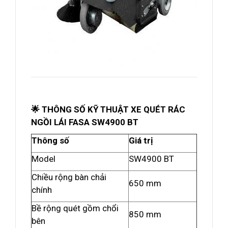
🌟 THÔNG SỐ KỸ THUẬT XE QUÉT RÁC
NGỒI LÁI FASA SW4900 BT
Thông số
Giá trị
Model
SW4900 BT
Chiều rộng bàn chải
650 mm
chính
Bề rộng quét gồm chổi
850 mm
bên