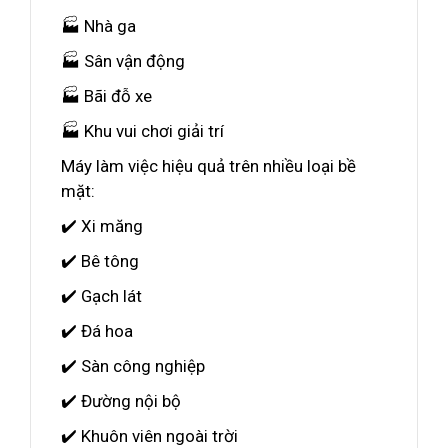
🏭 Nhà ga
🏭 Sân vận động
🏭 Bãi đỗ xe
🏭 Khu vui chơi giải trí
Máy làm việc hiệu quả trên nhiều loại bề
mặt:
✔️ Xi măng
✔️ Bê tông
✔️ Gạch lát
✔️ Đá hoa
✔️ Sàn công nghiệp
✔️ Đường nội bộ
✔️ Khuôn viên ngoài trời