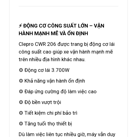
⚡ ĐỘNG CƠ CÔNG SUẤT LỚN – VẬN
HÀNH MẠNH MẼ VÀ ỔN ĐỊNH
Clepro CWR 206 được trang bị động cơ lái
công suất cao giúp xe vận hành mạnh mẽ
trên nhiều địa hình khác nhau.
⚙️ Động cơ lái 3.700W
⚙️ Khả năng vận hành ổn định
⚙️ Đáp ứng cường độ làm việc cao
⚙️ Độ bền vượt trội
⚙️ Tiết kiệm chi phí bảo trì
⚙️ Tăng tuổi thọ thiết bị
Dù làm việc liên tục nhiều giờ, máy vẫn duy