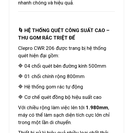
nhanh chóng và hiệu quả.
🌀 HỆ THỐNG QUÉT CÔNG SUẤT CAO –
THU GOM RÁC TRIỆT ĐỂ
Clepro CWR 206 được trang bị hệ thống
quét hiện đại gồm:
🔷 04 chổi quét bên đường kính 500mm
🔷 01 chổi chính rộng 800mm
🔷 Hệ thống gom rác tự động
🔷 Cơ chế quét đồng bộ hiệu suất cao
Với chiều rộng làm việc lên tới
1.980mm
,
máy có thể làm sạch diện tích cực lớn chỉ
trong một lần di chuyển.
Thiết bị xử lý hiệu quả nhiều loại chất thải