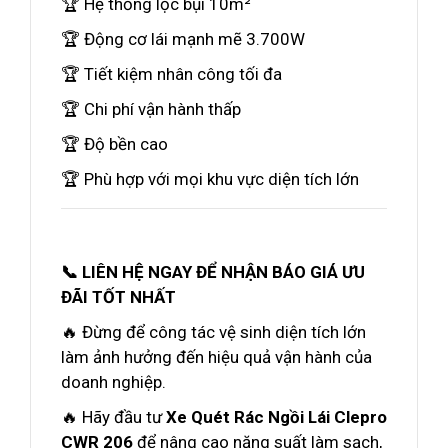
🏆 Hệ thống lọc bụi 10m²
🏆 Động cơ lái mạnh mẽ 3.700W
🏆 Tiết kiệm nhân công tối đa
🏆 Chi phí vận hành thấp
🏆 Độ bền cao
🏆 Phù hợp với mọi khu vực diện tích lớn
📞 LIÊN HỆ NGAY ĐỂ NHẬN BÁO GIÁ ƯU
ĐÃI TỐT NHẤT
🔥 Đừng để công tác vệ sinh diện tích lớn
làm ảnh hưởng đến hiệu quả vận hành của
doanh nghiệp.
🔥 Hãy đầu tư
Xe Quét Rác Ngồi Lái Clepro
CWR 206
để nâng cao năng suất làm sạch,