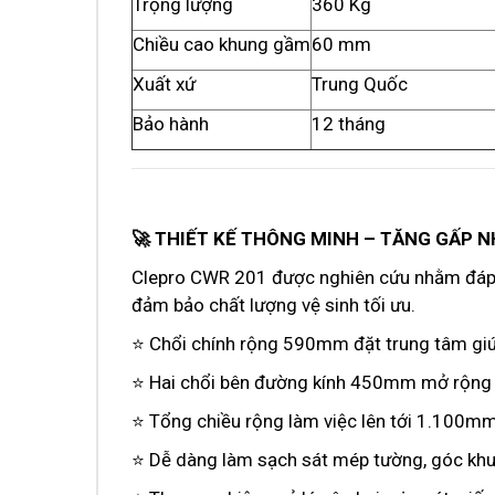
Trọng lượng
360 Kg
Chiều cao khung gầm
60 mm
Xuất xứ
Trung Quốc
Bảo hành
12 tháng
🚀 THIẾT KẾ THÔNG MINH – TĂNG GẤP N
Clepro CWR 201 được nghiên cứu nhằm đáp ứ
đảm bảo chất lượng vệ sinh tối ưu.
⭐ Chổi chính rộng 590mm đặt trung tâm g
⭐ Hai chổi bên đường kính 450mm mở rộng 
⭐ Tổng chiều rộng làm việc lên tới 1.100m
⭐ Dễ dàng làm sạch sát mép tường, góc khu