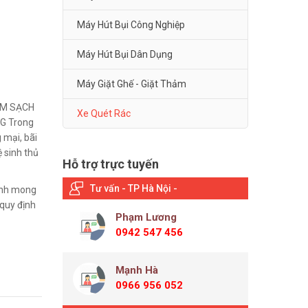
Máy Hút Bụi Công Nghiệp
Máy Hút Bụi Dân Dụng
Máy Giặt Ghế - Giặt Thảm
ÀM SẠCH
Xe Quét Rác
G Trong
 mại, bãi
 sinh thủ
Hỗ trợ trực tuyến
Tư vấn - TP Hà Nội -
Kính mong
quy định
Phạm Lương
0942 547 456
Mạnh Hà
0966 956 052