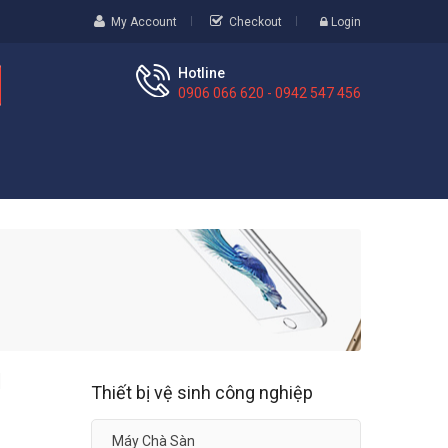
My Account
Checkout
Login
Hotline
0906 066 620 - 0942 547 456
1
Thiết bị vệ sinh công nghiệp
Máy Chà Sàn