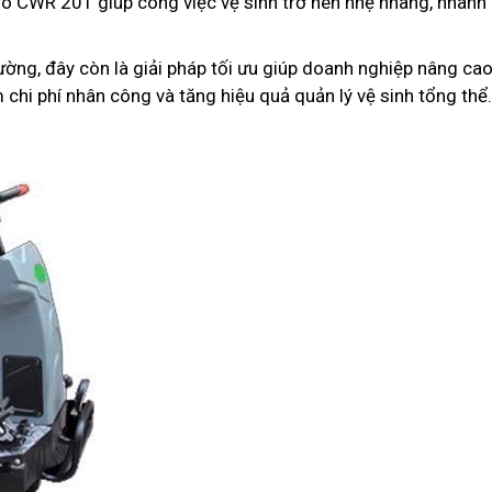
pro CWR 201 giúp công việc vệ sinh trở nên nhẹ nhàng, nhanh
ường, đây còn là giải pháp tối ưu giúp doanh nghiệp nâng ca
chi phí nhân công và tăng hiệu quả quản lý vệ sinh tổng thể.