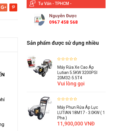
Tư Vấn - TPHCM -
Google+
Pinterest
Nguyễn Được
0967 458 568
Sản phẩm được sử dụng nhiều
Máy Rửa Xe Cao Áp
Lutian 5.5KW 3200PSI
ẾN
20M32-5.5T4
Vui lòng gọi
phí
Máy Phun Rửa Áp Lực
LUTIAN 18M17 - 3.0KW ( 1
Pha )
11,900,000 VNĐ
ng