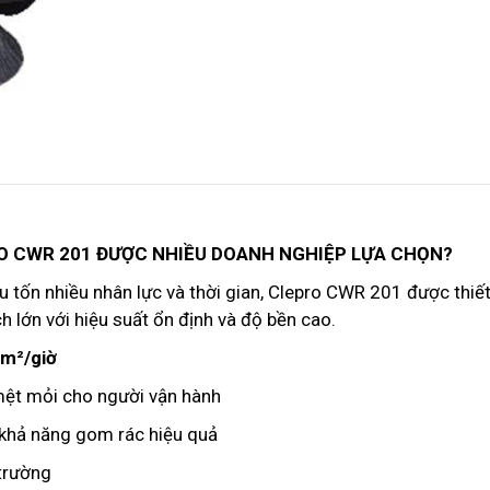
PRO CWR 201 ĐƯỢC NHIỀU DOANH NGHIỆP LỰA CHỌN?
 tốn nhiều nhân lực và thời gian, Clepro CWR 201 được thiết
h lớn với hiệu suất ổn định và độ bền cao.
 m²/giờ
ự mệt mỏi cho người vận hành
g khả năng gom rác hiệu quả
 trường