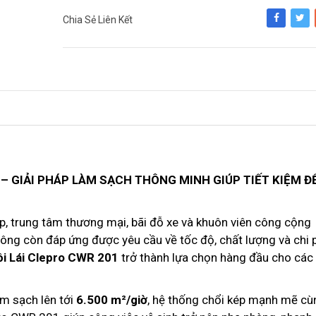
Chia Sẻ Liên Kết
Share
Tweet
 – GIẢI PHÁP LÀM SẠCH THÔNG MINH GIÚP TIẾT KIỆM Đ
p, trung tâm thương mại, bãi đỗ xe và khuôn viên công cộng
ông còn đáp ứng được yêu cầu về tốc độ, chất lượng và chi 
i Lái Clepro CWR 201
trở thành lựa chọn hàng đầu cho các
làm sạch lên tới
6.500 m²/giờ
, hệ thống chổi kép mạnh mẽ cù