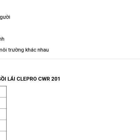
người
nh
 môi trường khác nhau
ỒI LÁI CLEPRO CWR 201