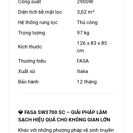
Công suất
2900W
Diện tích bề mặt lọc
3,02 m²
Hệ thống rung lọc
Thủ công
Trọng lượng
97 kg
126 x 83 x 85
Kích thước
cm
Thương hiệu
FASA
Xuất xứ
Italia
Bảo hành
12 tháng
💎 FASA SW3700 SC – GIẢI PHÁP LÀM
SẠCH HIỆU QUẢ CHO KHÔNG GIAN LỚN
Khác với những phương pháp vệ sinh truyền