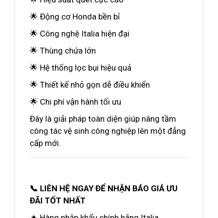
🌟 Động cơ Honda bền bỉ
🌟 Công nghệ Italia hiện đại
🌟 Thùng chứa lớn
🌟 Hệ thống lọc bụi hiệu quả
🌟 Thiết kế nhỏ gọn dễ điều khiển
🌟 Chi phí vận hành tối ưu
Đây là giải pháp toàn diện giúp nâng tầm
công tác vệ sinh công nghiệp lên một đẳng
cấp mới.
📞 LIÊN HỆ NGAY ĐỂ NHẬN BÁO GIÁ ƯU
ĐÃI TỐT NHẤT
🔥 Hàng nhập khẩu chính hãng Italia