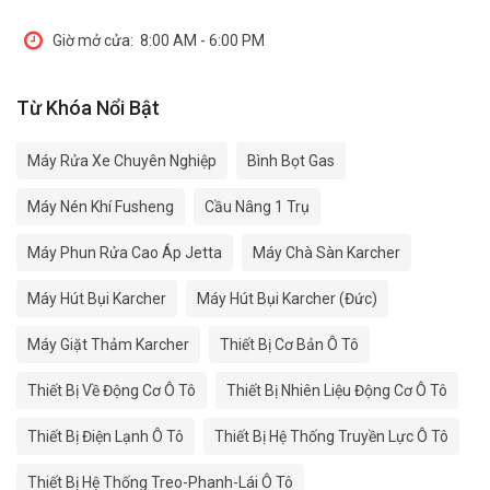
Giờ mở cửa:
8:00 AM - 6:00 PM
Từ Khóa Nổi Bật
Máy Rửa Xe Chuyên Nghiệp
Bình Bọt Gas
Máy Nén Khí Fusheng
Cầu Nâng 1 Trụ
Máy Phun Rửa Cao Áp Jetta
Máy Chà Sàn Karcher
Máy Hút Bụi Karcher
Máy Hút Bụi Karcher (Đức)
Máy Giặt Thảm Karcher
Thiết Bị Cơ Bản Ô Tô
Thiết Bị Về Động Cơ Ô Tô
Thiết Bị Nhiên Liệu Động Cơ Ô Tô
Thiết Bị Điện Lạnh Ô Tô
Thiết Bị Hệ Thống Truyền Lực Ô Tô
Thiết Bị Hệ Thống Treo-Phanh-Lái Ô Tô