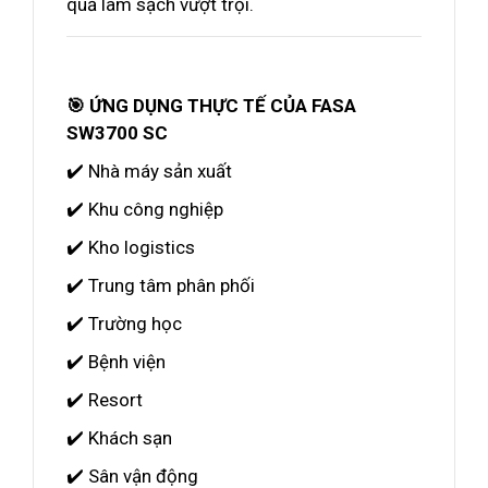
quả làm sạch vượt trội.
🎯 ỨNG DỤNG THỰC TẾ CỦA FASA
SW3700 SC
✔️ Nhà máy sản xuất
✔️ Khu công nghiệp
✔️ Kho logistics
✔️ Trung tâm phân phối
✔️ Trường học
✔️ Bệnh viện
✔️ Resort
✔️ Khách sạn
✔️ Sân vận động