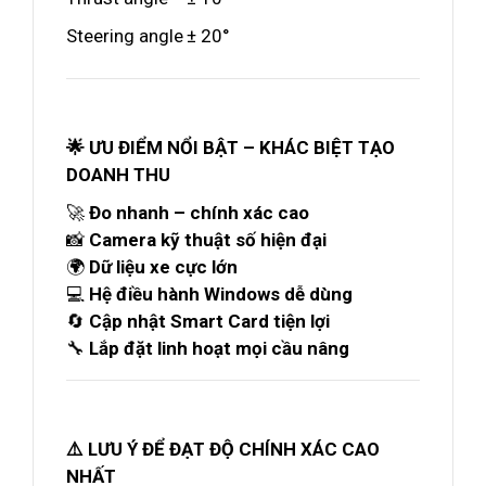
Steering angle
± 20°
🌟 ƯU ĐIỂM NỔI BẬT – KHÁC BIỆT TẠO
DOANH THU
🚀
Đo nhanh – chính xác cao
📸
Camera kỹ thuật số hiện đại
🌍
Dữ liệu xe cực lớn
💻
Hệ điều hành Windows dễ dùng
🔄
Cập nhật Smart Card tiện lợi
🔧
Lắp đặt linh hoạt mọi cầu nâng
⚠️ LƯU Ý ĐỂ ĐẠT ĐỘ CHÍNH XÁC CAO
NHẤT