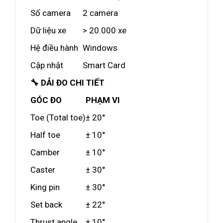
Số camera
2 camera
Dữ liệu xe
> 20.000 xe
Hệ điều hành
Windows
Cập nhật
Smart Card
🔧 DẢI ĐO CHI TIẾT
GÓC ĐO
PHẠM VI
Toe (Total toe)
± 20°
Half toe
± 10°
Camber
± 10°
Caster
± 30°
King pin
± 30°
Set back
± 22°
Thrust angle
± 10°