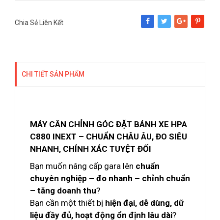
Chia Sẻ Liên Kết
Share
Tweet
Google+
Pinterest
CHI TIẾT SẢN PHẨM
MÁY CÂN CHỈNH GÓC ĐẶT BÁNH XE HPA
C880 INEXT – CHUẨN CHÂU ÂU, ĐO SIÊU
NHANH, CHÍNH XÁC TUYỆT ĐỐI
Bạn muốn nâng cấp gara lên
chuẩn
chuyên nghiệp – đo nhanh – chỉnh chuẩn
– tăng doanh thu
?
Bạn cần một thiết bị
hiện đại, dễ dùng, dữ
liệu đầy đủ, hoạt động ổn định lâu dài
?