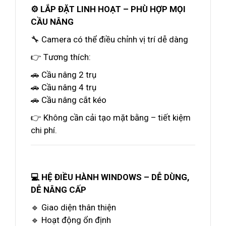
⚙️ LẮP ĐẶT LINH HOẠT – PHÙ HỢP MỌI
CẦU NÂNG
🔧 Camera có thể điều chỉnh vị trí dễ dàng
👉 Tương thích:
🚗 Cầu nâng 2 trụ
🚗 Cầu nâng 4 trụ
🚗 Cầu nâng cắt kéo
👉 Không cần cải tạo mặt bằng – tiết kiệm
chi phí.
💻 HỆ ĐIỀU HÀNH WINDOWS – DỄ DÙNG,
DỄ NÂNG CẤP
🔹 Giao diện thân thiện
🔹 Hoạt động ổn định