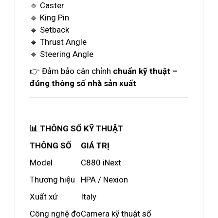
🔹 Caster
🔹 King Pin
🔹 Setback
🔹 Thrust Angle
🔹 Steering Angle
👉 Đảm bảo cân chỉnh
chuẩn kỹ thuật –
đúng thông số nhà sản xuất
📊 THÔNG SỐ KỸ THUẬT
THÔNG SỐ
GIÁ TRỊ
Model
C880 iNext
Thương hiệu
HPA / Nexion
Xuất xứ
Italy
Công nghệ đo
Camera kỹ thuật số