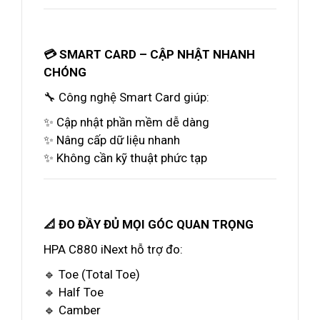
💳 SMART CARD – CẬP NHẬT NHANH
CHÓNG
🔧 Công nghệ Smart Card giúp:
✨ Cập nhật phần mềm dễ dàng
✨ Nâng cấp dữ liệu nhanh
✨ Không cần kỹ thuật phức tạp
📐 ĐO ĐẦY ĐỦ MỌI GÓC QUAN TRỌNG
HPA C880 iNext hỗ trợ đo:
🔹 Toe (Total Toe)
🔹 Half Toe
🔹 Camber