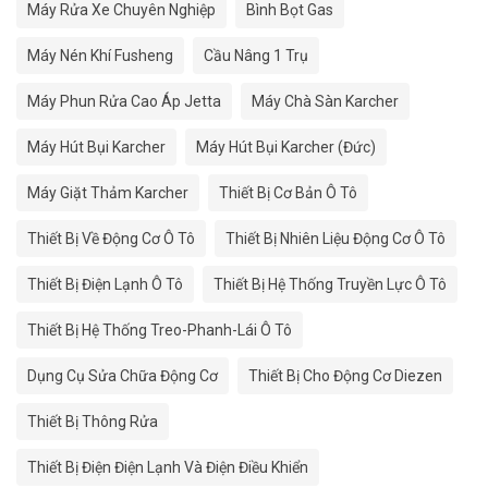
Máy Rửa Xe Chuyên Nghiệp
Bình Bọt Gas
Máy Nén Khí Fusheng
Cầu Nâng 1 Trụ
Máy Phun Rửa Cao Áp Jetta
Máy Chà Sàn Karcher
Máy Hút Bụi Karcher
Máy Hút Bụi Karcher (Đức)
Máy Giặt Thảm Karcher
Thiết Bị Cơ Bản Ô Tô
Thiết Bị Về Động Cơ Ô Tô
Thiết Bị Nhiên Liệu Động Cơ Ô Tô
Thiết Bị Điện Lạnh Ô Tô
Thiết Bị Hệ Thống Truyền Lực Ô Tô
Thiết Bị Hệ Thống Treo-Phanh-Lái Ô Tô
Dụng Cụ Sửa Chữa Động Cơ
Thiết Bị Cho Động Cơ Diezen
Thiết Bị Thông Rửa
Thiết Bị Điện Điện Lạnh Và Điện Điều Khiển