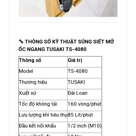
🔧 THÔNG SỐ KỸ THUẬT SÚNG SIẾT MỞ
ỐC NGANG TUSAKI TS-4080
Thông số
Giá trị
Model
TS-4080
Thương hiệu
TUSAKI
Xuất xứ
Đài Loan
Tốc độ không tải
160 vòng/phút
Lưu lượng khí tiêu thụ
85 Lít/phút
Đầu kết nối khẩu
1/2 inch (M10)