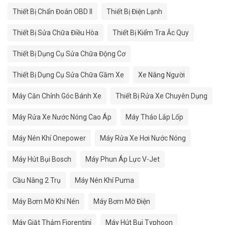
Thiết Bị Chẩn Đoán OBD II
Thiết Bị Điện Lạnh
Thiết Bị Sửa Chữa Điều Hòa
Thiết Bị Kiểm Tra Ắc Quy
Thiết Bị Dụng Cụ Sửa Chữa Động Cơ
Thiết Bị Dụng Cụ Sửa Chữa Gầm Xe
Xe Nâng Người
Máy Căn Chỉnh Góc Bánh Xe
Thiết Bị Rửa Xe Chuyên Dụng
Máy Rửa Xe Nước Nóng Cao Áp
Máy Tháo Lắp Lốp
Máy Nén Khí Onepower
Máy Rửa Xe Hơi Nước Nóng
Máy Hút Bụi Bosch
Máy Phun Áp Lực V-Jet
Cầu Nâng 2 Trụ
Máy Nén Khí Puma
Máy Bơm Mỡ Khí Nén
Máy Bơm Mỡ Điện
Máy Giặt Thảm Fiorentini
Máy Hút Bụi Typhoon