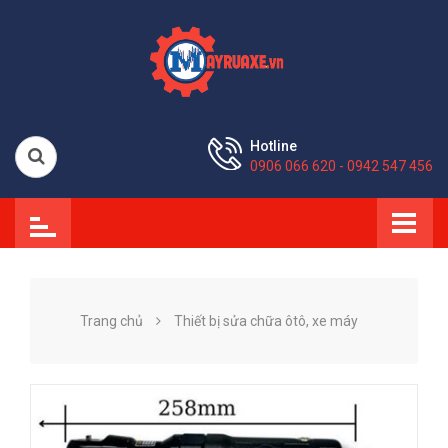
Hotline
0906 066 620 - 0942 547 456
Trang chủ
Thiết bị sửa chữa ôtô, xe máy