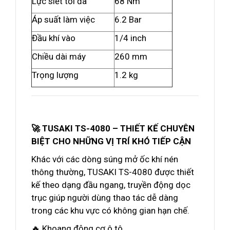
Lực siết tối đa
68 Nm
Áp suất làm việc
6.2 Bar
Đầu khí vào
1/4 inch
Chiều dài máy
260 mm
Trọng lượng
1.2 kg
🚀 TUSAKI TS-4080 – THIẾT KẾ CHUYÊN
BIỆT CHO NHỮNG VỊ TRÍ KHÓ TIẾP CẬN
Khác với các dòng súng mở ốc khí nén
thông thường, TUSAKI TS-4080 được thiết
kế theo dạng đầu ngang, truyền động dọc
trục giúp người dùng thao tác dễ dàng
trong các khu vực có không gian hạn chế.
🔥 Khoang động cơ ô tô