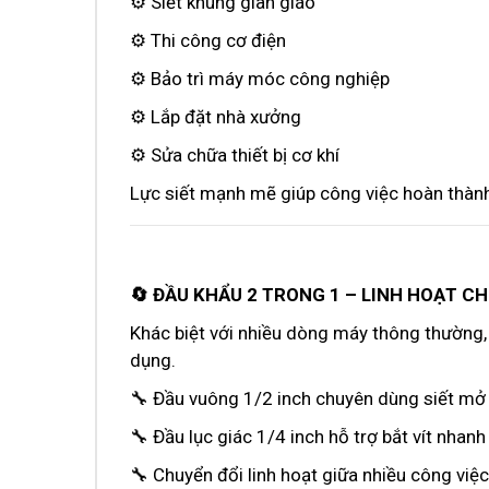
⚙️ Siết khung giàn giáo
⚙️ Thi công cơ điện
⚙️ Bảo trì máy móc công nghiệp
⚙️ Lắp đặt nhà xưởng
⚙️ Sửa chữa thiết bị cơ khí
Lực siết mạnh mẽ giúp công việc hoàn thàn
🔄 ĐẦU KHẨU 2 TRONG 1 – LINH HOẠT C
Khác biệt với nhiều dòng máy thông thường
dụng.
🔧 Đầu vuông 1/2 inch chuyên dùng siết mở
🔧 Đầu lục giác 1/4 inch hỗ trợ bắt vít nhanh
🔧 Chuyển đổi linh hoạt giữa nhiều công việc