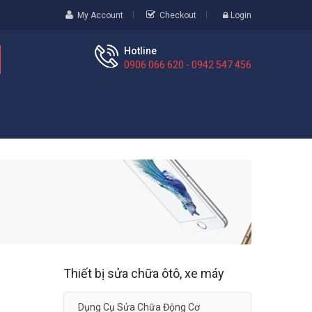
My Account
Checkout
Login
Hotline
0906 066 620 - 0942 547 456
Thiết bị sửa chữa ôtô, xe máy
Dụng Cụ Sửa Chữa Động Cơ