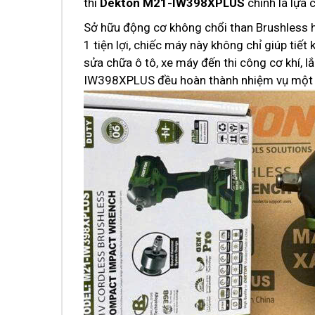
thì
Dekton M21-IW398XPLUS
chính là lựa 
Sở hữu động cơ không chổi than Brushless hi
1 tiện lợi, chiếc máy này không chỉ giúp tiết
sửa chữa ô tô, xe máy đến thi công cơ khí, l
IW398XPLUS đều hoàn thành nhiệm vụ một 