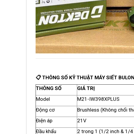
📋 THÔNG SỐ KỸ THUẬT MÁY SIẾT BULO
THÔNG SỐ
GIÁ TRỊ
Model
M21-IW398XPLUS
Động cơ
Brushless (Không chổi th
Điện áp
21V
Đầu khẩu
2 trong 1 (1/2 inch & 1/4