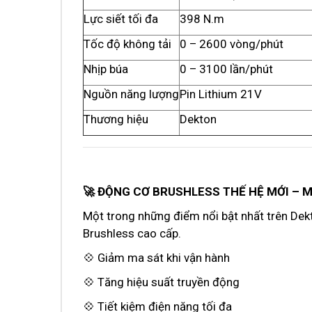
Lực siết tối đa
398 N.m
Tốc độ không tải
0 – 2600 vòng/phút
Nhịp búa
0 – 3100 lần/phút
Nguồn năng lượng
Pin Lithium 21V
Thương hiệu
Dekton
🚀 ĐỘNG CƠ BRUSHLESS THẾ HỆ MỚI – M
Một trong những điểm nổi bật nhất trên De
Brushless cao cấp.
💠 Giảm ma sát khi vận hành
💠 Tăng hiệu suất truyền động
💠 Tiết kiệm điện năng tối đa