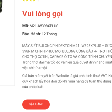
Vui lòng gọi
Mã:
M21-IW398XPLUS
Bảo Hành:
12 Tháng
MÁY SIẾT BULONG PIN DEKTON M21-IW398XPLUS – SỨ
398N.M CHINH PHỤC MỌI BULONG CỨNG ĐẦU 🔥 TRỢ TH
CHO THỢ CƠ KHÍ, GARAGE Ô TÔ VÀ CÔNG TRÌNH CHUYÊN
Trong thời đại mà tốc độ và hiệu quả quyết định năng suất
việc sở hữu một
Giá bán niêm yết trên Website là giá phải tính thuế VAT. 
quý khách lấy hóa đơn đỏ khi mua hàng để tuân thủ đúng 
của pháp luật
ĐẶT HÀNG