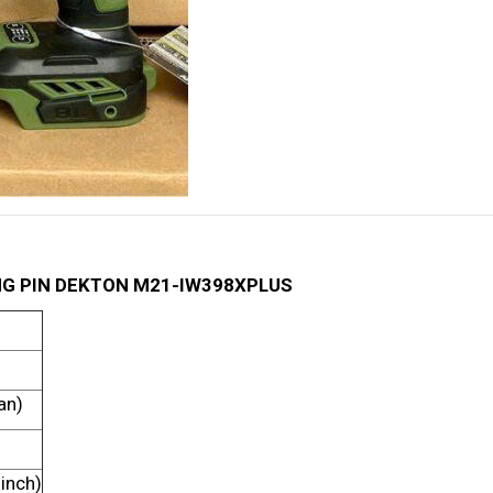
NG PIN DEKTON M21-IW398XPLUS
an)
 inch)