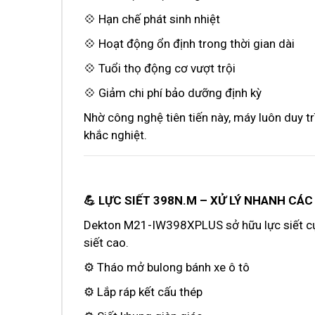
💠 Hạn chế phát sinh nhiệt
💠 Hoạt động ổn định trong thời gian dài
💠 Tuổi thọ động cơ vượt trội
💠 Giảm chi phí bảo dưỡng định kỳ
Nhờ công nghệ tiên tiến này, máy luôn duy tr
khắc nghiệt.
💪 LỰC SIẾT 398N.M – XỬ LÝ NHANH CÁ
Dekton M21-IW398XPLUS sở hữu lực siết cực 
siết cao.
⚙️ Tháo mở bulong bánh xe ô tô
⚙️ Lắp ráp kết cấu thép