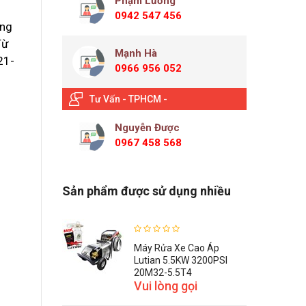
Phạm Lương
0942 547 456
ong
Từ
Mạnh Hà
21-
0966 956 052
Tư Vấn - TPHCM -
Nguyễn Được
0967 458 568
Sản phẩm được sử dụng nhiều
Máy Rửa Xe Cao Áp
Lutian 5.5KW 3200PSI
20M32-5.5T4
Vui lòng gọi