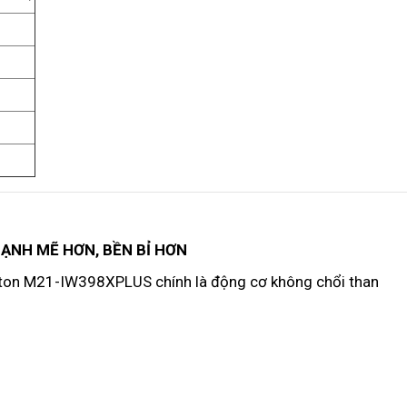
ẠNH MẼ HƠN, BỀN BỈ HƠN
kton M21-IW398XPLUS chính là động cơ không chổi than