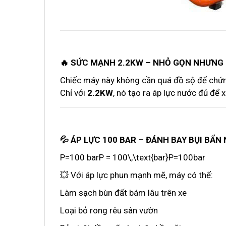
🔥 SỨC MẠNH 2.2KW – NHỎ GỌN NHƯNG
Chiếc máy này không cần quá đồ sộ để chứ
Chỉ với
2.2KW
, nó tạo ra áp lực nước đủ để 
💦 ÁP LỰC 100 BAR – ĐÁNH BAY BỤI BẨ
P=100 barP = 100\,\text{bar}P=100bar
💥 Với áp lực phun mạnh mẽ, máy có thể:
Làm sạch bùn đất bám lâu trên xe
Loại bỏ rong rêu sân vườn