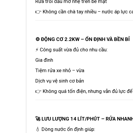
Rửa trôi dầu mỡ nhẹ trên bề mặt
👉 Không cần chà tay nhiều – nước áp lực c
⚙️ ĐỘNG CƠ 2.2KW – ỔN ĐỊNH VÀ BỀN BỈ
⚡ Công suất vừa đủ cho nhu cầu:
Gia đình
Tiệm rửa xe nhỏ – vừa
Dịch vụ vệ sinh cơ bản
👉 Không quá tốn điện, nhưng vẫn đủ lực để
🚀 LƯU LƯỢNG 14 LÍT/PHÚT – RỬA NHAN
💧 Dòng nước ổn định giúp: