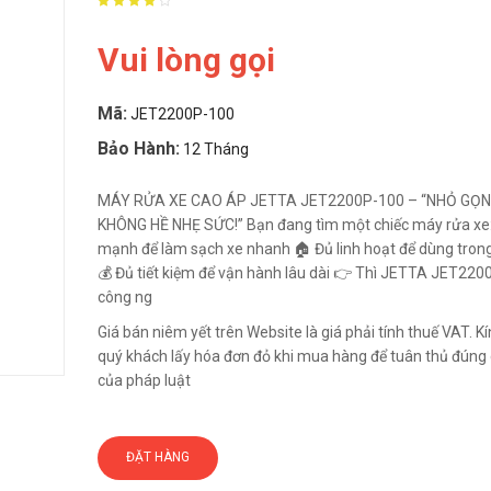
Vui lòng gọi
Mã:
JET2200P-100
Bảo Hành:
12 Tháng
MÁY RỬA XE CAO ÁP JETTA JET2200P-100 – “NHỎ GỌ
KHÔNG HỀ NHẸ SỨC!” Bạn đang tìm một chiếc máy rửa xe:
mạnh để làm sạch xe nhanh 🏠 Đủ linh hoạt để dùng trong
💰 Đủ tiết kiệm để vận hành lâu dài 👉 Thì JETTA JET220
công ng
Giá bán niêm yết trên Website là giá phải tính thuế VAT. 
quý khách lấy hóa đơn đỏ khi mua hàng để tuân thủ đúng 
của pháp luật
ĐẶT HÀNG