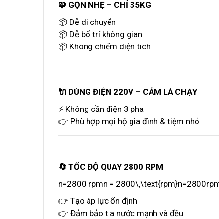
🧩 GỌN NHẸ – CHỈ 35KG
📦 Dễ di chuyển
📦 Dễ bố trí không gian
📦 Không chiếm diện tích
🔌 DÙNG ĐIỆN 220V – CẮM LÀ CHẠY
⚡ Không cần điện 3 pha
👉 Phù hợp mọi hộ gia đình & tiệm nhỏ
🔄 TỐC ĐỘ QUAY 2800 RPM
n=2800 rpmn = 2800\,\text{rpm}n=2800rp
👉 Tạo áp lực ổn định
👉 Đảm bảo tia nước mạnh và đều