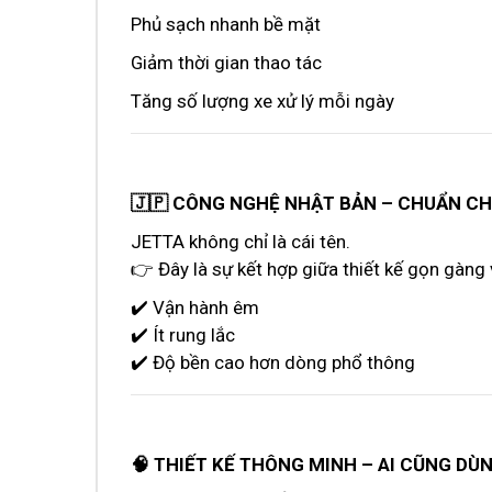
Phủ sạch nhanh bề mặt
Giảm thời gian thao tác
Tăng số lượng xe xử lý mỗi ngày
🇯🇵 CÔNG NGHỆ NHẬT BẢN – CHUẨN C
JETTA không chỉ là cái tên.
👉 Đây là sự kết hợp giữa thiết kế gọn gàng 
✔️ Vận hành êm
✔️ Ít rung lắc
✔️ Độ bền cao hơn dòng phổ thông
🧠 THIẾT KẾ THÔNG MINH – AI CŨNG DÙ