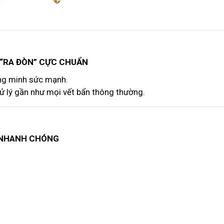
 “RA ĐÒN” CỰC CHUẨN
ng minh sức mạnh.
xử lý gần như mọi vết bẩn thông thường.
N NHANH CHÓNG