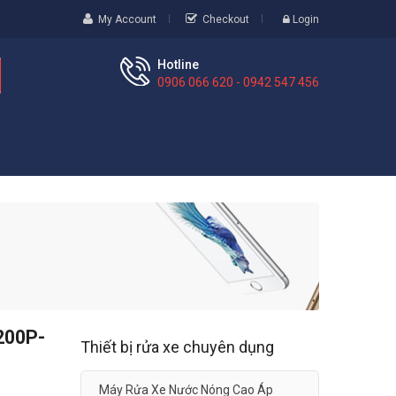
My Account
Checkout
Login
Hotline
0906 066 620 - 0942 547 456
200P-
Thiết bị rửa xe chuyên dụng
Máy Rửa Xe Nước Nóng Cao Áp