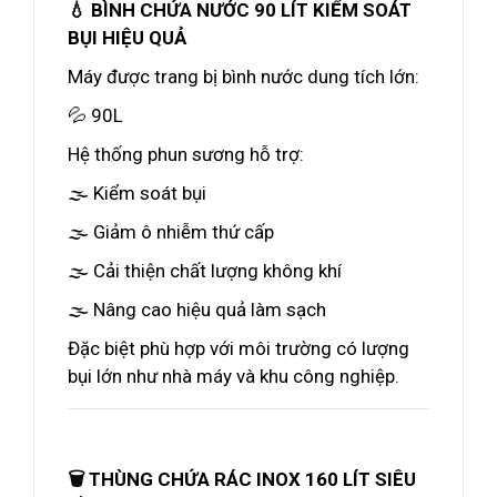
💧 BÌNH CHỨA NƯỚC 90 LÍT KIỂM SOÁT
BỤI HIỆU QUẢ
Máy được trang bị bình nước dung tích lớn:
💦 90L
Hệ thống phun sương hỗ trợ:
🌫️ Kiểm soát bụi
🌫️ Giảm ô nhiễm thứ cấp
🌫️ Cải thiện chất lượng không khí
🌫️ Nâng cao hiệu quả làm sạch
Đặc biệt phù hợp với môi trường có lượng
bụi lớn như nhà máy và khu công nghiệp.
🗑️ THÙNG CHỨA RÁC INOX 160 LÍT SIÊU