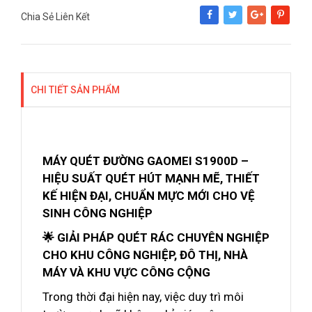
Chia Sẻ Liên Kết
Share
Tweet
Google+
Pinterest
CHI TIẾT SẢN PHẨM
MÁY QUÉT ĐƯỜNG GAOMEI S1900D –
HIỆU SUẤT QUÉT HÚT MẠNH MẼ, THIẾT
KẾ HIỆN ĐẠI, CHUẨN MỰC MỚI CHO VỆ
SINH CÔNG NGHIỆP
🌟 GIẢI PHÁP QUÉT RÁC CHUYÊN NGHIỆP
CHO KHU CÔNG NGHIỆP, ĐÔ THỊ, NHÀ
MÁY VÀ KHU VỰC CÔNG CỘNG
Trong thời đại hiện nay, việc duy trì môi