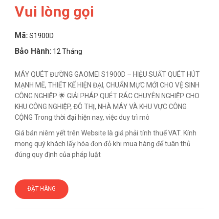
Vui lòng gọi
Mã:
S1900D
Bảo Hành:
12 Tháng
MÁY QUÉT ĐƯỜNG GAOMEI S1900D – HIỆU SUẤT QUÉT HÚT
MẠNH MẼ, THIẾT KẾ HIỆN ĐẠI, CHUẨN MỰC MỚI CHO VỆ SINH
CÔNG NGHIỆP 🌟 GIẢI PHÁP QUÉT RÁC CHUYÊN NGHIỆP CHO
KHU CÔNG NGHIỆP, ĐÔ THỊ, NHÀ MÁY VÀ KHU VỰC CÔNG
CỘNG Trong thời đại hiện nay, việc duy trì mô
Giá bán niêm yết trên Website là giá phải tính thuế VAT. Kính
mong quý khách lấy hóa đơn đỏ khi mua hàng để tuân thủ
đúng quy định của pháp luật
ĐẶT HÀNG