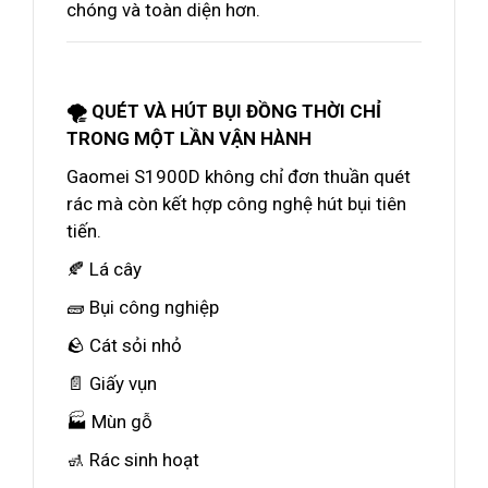
chóng và toàn diện hơn.
🌪️ QUÉT VÀ HÚT BỤI ĐỒNG THỜI CHỈ
TRONG MỘT LẦN VẬN HÀNH
Gaomei S1900D không chỉ đơn thuần quét
rác mà còn kết hợp công nghệ hút bụi tiên
tiến.
🍂 Lá cây
🧱 Bụi công nghiệp
🪨 Cát sỏi nhỏ
📄 Giấy vụn
🏭 Mùn gỗ
🚮 Rác sinh hoạt