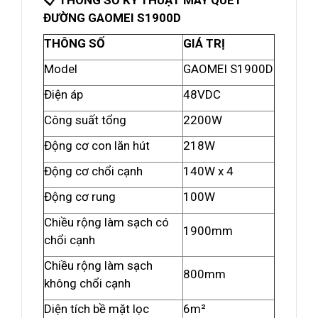
📋 THÔNG SỐ KỸ THUẬT MÁY QUÉT
ĐƯỜNG GAOMEI S1900D
THÔNG SỐ
GIÁ TRỊ
Model
GAOMEI S1900D
Điện áp
48VDC
Công suất tổng
2200W
Động cơ con lăn hút
218W
Động cơ chổi cạnh
140W x 4
Động cơ rung
100W
Chiều rộng làm sạch có
1900mm
chổi cạnh
Chiều rộng làm sạch
800mm
không chổi cạnh
Diện tích bề mặt lọc
6m²