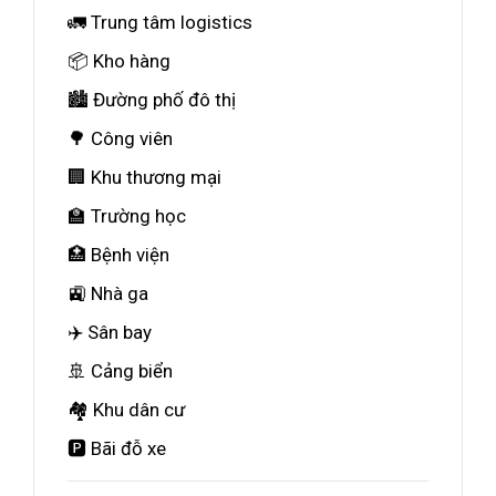
🚛 Trung tâm logistics
📦 Kho hàng
🏙️ Đường phố đô thị
🌳 Công viên
🏢 Khu thương mại
🏫 Trường học
🏥 Bệnh viện
🚉 Nhà ga
✈️ Sân bay
🚢 Cảng biển
🏘️ Khu dân cư
🅿️ Bãi đỗ xe