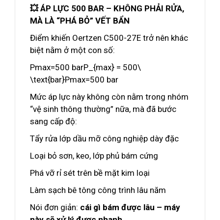
💥 ÁP LỰC 500 BAR – KHÔNG PHẢI RỬA,
MÀ LÀ “PHÁ BỎ” VẾT BẨN
Điểm khiến Oertzen C500-27E trở nên khác
biệt nằm ở một con số:
Pmax=500 barP_{max} = 500\
\text{bar}Pmax​=500 bar
Mức áp lực này không còn nằm trong nhóm
“vệ sinh thông thường” nữa, mà đã bước
sang cấp độ:
Tẩy rửa lớp dầu mỡ công nghiệp dày đặc
Loại bỏ sơn, keo, lớp phủ bám cứng
Phá vỡ rỉ sét trên bề mặt kim loại
Làm sạch bê tông công trình lâu năm
Nói đơn giản:
cái gì bám được lâu – máy
này sẽ xử lý được nhanh.