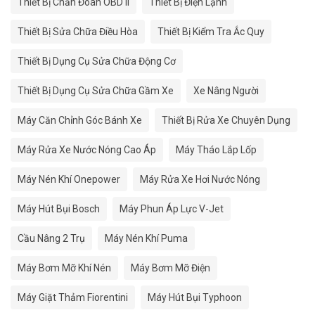
Thiết Bị Chẩn Đoán OBD II
Thiết Bị Điện Lạnh
Thiết Bị Sửa Chữa Điều Hòa
Thiết Bị Kiểm Tra Ắc Quy
Thiết Bị Dụng Cụ Sửa Chữa Động Cơ
Thiết Bị Dụng Cụ Sửa Chữa Gầm Xe
Xe Nâng Người
Máy Căn Chỉnh Góc Bánh Xe
Thiết Bị Rửa Xe Chuyên Dụng
Máy Rửa Xe Nước Nóng Cao Áp
Máy Tháo Lắp Lốp
Máy Nén Khí Onepower
Máy Rửa Xe Hơi Nước Nóng
Máy Hút Bụi Bosch
Máy Phun Áp Lực V-Jet
Cầu Nâng 2 Trụ
Máy Nén Khí Puma
Máy Bơm Mỡ Khí Nén
Máy Bơm Mỡ Điện
Máy Giặt Thảm Fiorentini
Máy Hút Bụi Typhoon