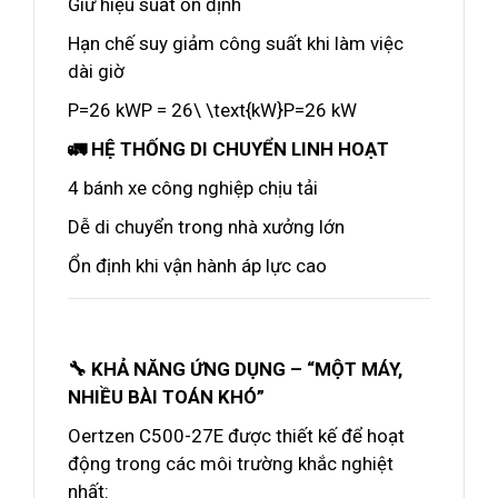
Giữ hiệu suất ổn định
Hạn chế suy giảm công suất khi làm việc
dài giờ
P=26 kWP = 26\ \text{kW}P=26 kW
🚛 HỆ THỐNG DI CHUYỂN LINH HOẠT
4 bánh xe công nghiệp chịu tải
Dễ di chuyển trong nhà xưởng lớn
Ổn định khi vận hành áp lực cao
🔧 KHẢ NĂNG ỨNG DỤNG – “MỘT MÁY,
NHIỀU BÀI TOÁN KHÓ”
Oertzen C500-27E được thiết kế để hoạt
động trong các môi trường khắc nghiệt
nhất: