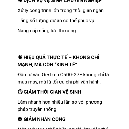
🧼 DỊCH VỤ VỆ SINH CHUYÊN NGHIỆP
Xử lý công trình lớn trong thời gian ngắn
Tăng số lượng dự án có thể phục vụ
Nâng cấp năng lực thi công
🧠 HIỆU QUẢ THỰC TẾ – KHÔNG CHỈ
MẠNH, MÀ CÒN “KINH TẾ”
Đầu tư vào Oertzen C500-27E không chỉ là
mua máy, mà là tối ưu chi phí vận hành:
⏱️ GIẢM THỜI GIAN VỆ SINH
Làm nhanh hơn nhiều lần so với phương
pháp truyền thống
👷 GIẢM NHÂN CÔNG