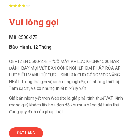
Vui lòng gọi
Mã:
C500-27E
Bảo Hành:
12 Tháng
OERTZEN C500-27E – “CỖ MÁY ÁP LỰC KHỦNG” 500 BAR
ĐÁNH BAY MỌI VẾT BẨN CÔNG NGHIỆP GIẢI PHÁP RỬA ÁP
LỰC SIÊU MẠNH TỪ ĐỨC – SINH RA CHO CÔNG VIỆC NẶNG
NHẤT Trong thế giới vệ sinh công nghiệp, có những thiết bị
“làm sạch”, và có những thiết bị xử lý vấn
Giá bán niêm yết trên Website là giá phải tính thuế VAT. Kính
mong quý khách lấy hóa đơn đỏ khi mua hàng để tuân thủ
đúng quy định của pháp luật
ĐẶT HÀNG