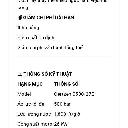
Một máy thay thế nhiều người làm việc thủ
công
💰 GIẢM CHI PHÍ DÀI HẠN
Ít hư hỏng
Hiệu suất ổn định
Giảm chi phí vận hành tổng thể
📊 THÔNG SỐ KỸ THUẬT
HẠNG MỤC
THÔNG SỐ
Model
Oertzen C500-27E
Áp lực tối đa
500 bar
Lưu lượng nước
1,800 lít/giờ
Công suất motor
26 kW