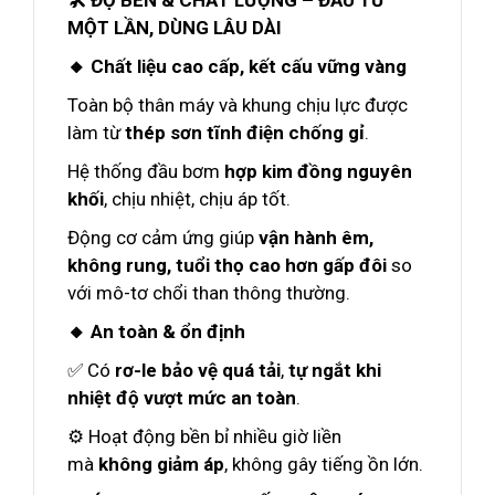
🛠️ ĐỘ BỀN & CHẤT LƯỢNG – ĐẦU TƯ
MỘT LẦN, DÙNG LÂU DÀI
🔸 Chất liệu cao cấp, kết cấu vững vàng
Toàn bộ thân máy và khung chịu lực được
làm từ
thép sơn tĩnh điện chống gỉ
.
Hệ thống đầu bơm
hợp kim đồng nguyên
khối
, chịu nhiệt, chịu áp tốt.
Động cơ cảm ứng giúp
vận hành êm,
không rung, tuổi thọ cao hơn gấp đôi
so
với mô-tơ chổi than thông thường.
🔸 An toàn & ổn định
✅ Có
rơ-le bảo vệ quá tải
,
tự ngắt khi
nhiệt độ vượt mức an toàn
.
⚙️ Hoạt động bền bỉ nhiều giờ liền
mà
không giảm áp
, không gây tiếng ồn lớn.