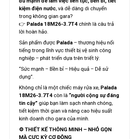
đủ mạnh để làm việc liên tục, bền bỉ, tiết
kiệm điện nước
, và dễ dàng di chuyển
trong không gian gara?
👉
Palada 18M26-3.7T4
chính là câu trả
lời hoàn hảo.
Sản phẩm được
Palada
– thương hiệu nổi
tiếng trong lĩnh vực thiết bị vệ sinh công
nghiệp – phát triển dựa trên triết lý:
“Sức mạnh – Bền bỉ – Hiệu quả – Dễ sử
dụng”.
Không chỉ là một chiếc máy rửa xe,
Palada
18M26-3.7T4
còn là
“người cộng sự đáng
tin cậy”
giúp bạn làm sạch nhanh chóng,
tiết kiệm thời gian và nâng cao hiệu suất
kinh doanh cho gara của mình.
⚙️ THIẾT KẾ THÔNG MINH – NHỎ GỌN
MÀ CỰC KỲ CƠ ĐỘNG