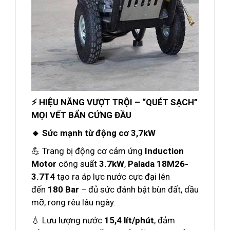
⚡ HIỆU NĂNG VƯỢT TRỘI – “QUÉT SẠCH”
MỌI VẾT BẨN CỨNG ĐẦU
🔸 Sức mạnh từ động cơ 3,7kW
💪 Trang bị động cơ cảm ứng
Induction
Motor
công suất
3.7kW
,
Palada 18M26-
3.7T4
tạo ra áp lực nước cực đại lên
đến
180 Bar
– đủ sức đánh bật bùn đất, dầu
mỡ, rong rêu lâu ngày.
💧 Lưu lượng nước
15,4 lít/phút
, đảm