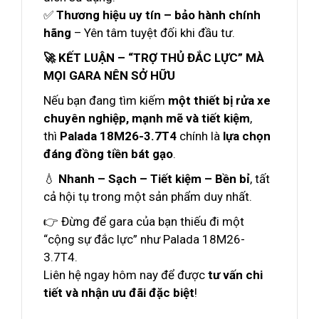
✅
Thương hiệu uy tín – bảo hành chính
hãng
– Yên tâm tuyệt đối khi đầu tư.
🚀 KẾT LUẬN – “TRỢ THỦ ĐẮC LỰC” MÀ
MỌI GARA NÊN SỞ HỮU
Nếu bạn đang tìm kiếm
một thiết bị rửa xe
chuyên nghiệp, mạnh mẽ và tiết kiệm
,
thì
Palada 18M26-3.7T4
chính là
lựa chọn
đáng đồng tiền bát gạo
.
💧
Nhanh – Sạch – Tiết kiệm – Bền bỉ
, tất
cả hội tụ trong một sản phẩm duy nhất.
👉 Đừng để gara của bạn thiếu đi một
“cộng sự đắc lực” như Palada 18M26-
3.7T4.
Liên hệ ngay hôm nay để được
tư vấn chi
tiết và nhận ưu đãi đặc biệt
!