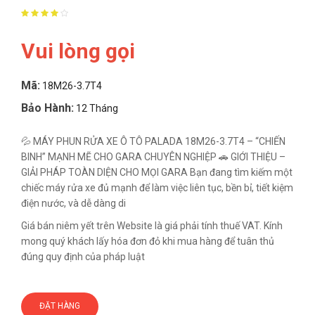
Vui lòng gọi
Mã:
18M26-3.7T4
Bảo Hành:
12 Tháng
💦 MÁY PHUN RỬA XE Ô TÔ PALADA 18M26-3.7T4 – “CHIẾN
BINH” MẠNH MẼ CHO GARA CHUYÊN NGHIỆP 🚗 GIỚI THIỆU –
GIẢI PHÁP TOÀN DIỆN CHO MỌI GARA Bạn đang tìm kiếm một
chiếc máy rửa xe đủ mạnh để làm việc liên tục, bền bỉ, tiết kiệm
điện nước, và dễ dàng di
Giá bán niêm yết trên Website là giá phải tính thuế VAT. Kính
mong quý khách lấy hóa đơn đỏ khi mua hàng để tuân thủ
đúng quy định của pháp luật
ĐẶT HÀNG