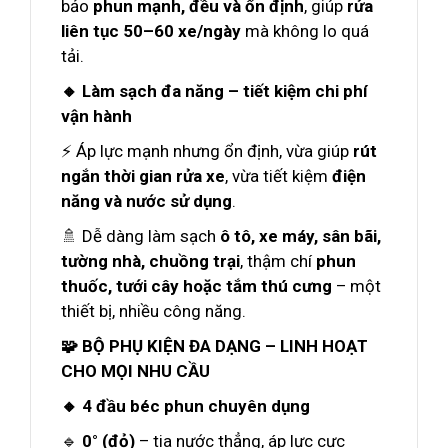
bảo
phun mạnh, đều và ổn định
, giúp
rửa
liên tục 50–60 xe/ngày
mà không lo quá
tải.
🔸 Làm sạch đa năng – tiết kiệm chi phí
vận hành
⚡ Áp lực mạnh nhưng ổn định, vừa giúp
rút
ngắn thời gian rửa xe
, vừa tiết kiệm
điện
năng và nước sử dụng
.
🚿 Dễ dàng làm sạch
ô tô, xe máy, sân bãi,
tường nhà, chuồng trại
, thậm chí
phun
thuốc, tưới cây hoặc tắm thú cưng
– một
thiết bị, nhiều công năng.
🧩 BỘ PHỤ KIỆN ĐA DẠNG – LINH HOẠT
CHO MỌI NHU CẦU
🔸 4 đầu béc phun chuyên dụng
🔹
0° (đỏ)
– tia nước thẳng, áp lực cực