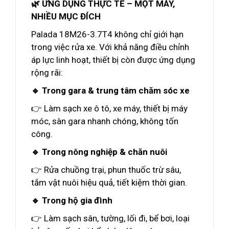
🌿 ỨNG DỤNG THỰC TẾ – MỘT MÁY,
NHIỀU MỤC ĐÍCH
Palada 18M26-3.7T4 không chỉ giới hạn
trong việc rửa xe. Với khả năng điều chỉnh
áp lực linh hoạt, thiết bị còn được ứng dụng
rộng rãi:
🔹 Trong gara & trung tâm chăm sóc xe
👉 Làm sạch xe ô tô, xe máy, thiết bị máy
móc, sàn gara nhanh chóng, không tốn
công.
🔹 Trong nông nghiệp & chăn nuôi
👉 Rửa chuồng trại, phun thuốc trừ sâu,
tắm vật nuôi hiệu quả, tiết kiệm thời gian.
🔹 Trong hộ gia đình
👉 Làm sạch sân, tường, lối đi, bể bơi, loại