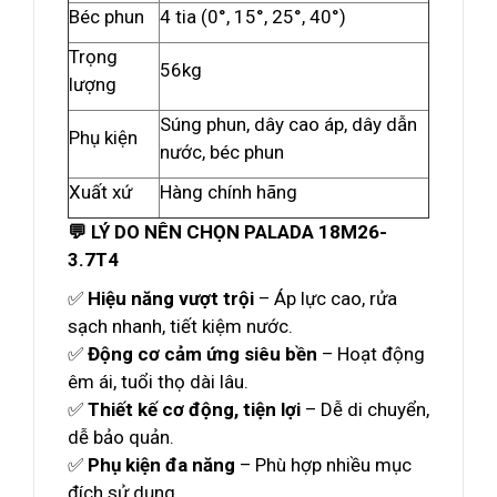
Béc phun
4 tia (0°, 15°, 25°, 40°)
Trọng
56kg
lượng
Súng phun, dây cao áp, dây dẫn
Phụ kiện
nước, béc phun
Xuất xứ
Hàng chính hãng
💬 LÝ DO NÊN CHỌN PALADA 18M26-
3.7T4
✅
Hiệu năng vượt trội
– Áp lực cao, rửa
sạch nhanh, tiết kiệm nước.
✅
Động cơ cảm ứng siêu bền
– Hoạt động
êm ái, tuổi thọ dài lâu.
✅
Thiết kế cơ động, tiện lợi
– Dễ di chuyển,
dễ bảo quản.
✅
Phụ kiện đa năng
– Phù hợp nhiều mục
đích sử dụng.