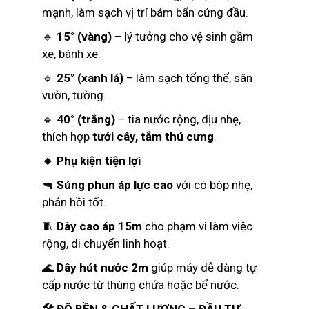
mạnh, làm sạch vị trí bám bẩn cứng đầu.
🔹
15° (vàng)
– lý tưởng cho vệ sinh gầm
xe, bánh xe.
🔹
25° (xanh lá)
– làm sạch tổng thể, sân
vườn, tường.
🔹
40° (trắng)
– tia nước rộng, dịu nhẹ,
thích hợp
tưới cây, tắm thú cưng
.
🔸 Phụ kiện tiện lợi
🔫
Súng phun áp lực cao
với cò bóp nhẹ,
phản hồi tốt.
🧵
Dây cao áp 15m
cho phạm vi làm việc
rộng, di chuyển linh hoạt.
🌊
Dây hút nước 2m
giúp máy dễ dàng tự
cấp nước từ thùng chứa hoặc bể nước.