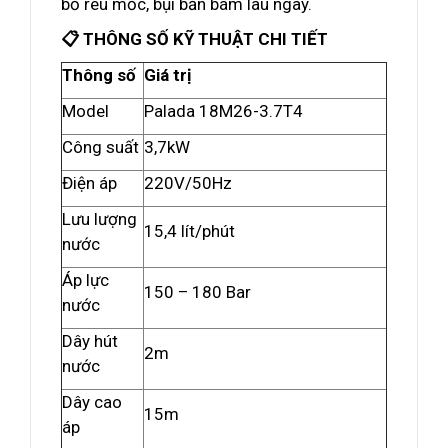
bỏ rêu mốc, bụi bẩn bám lâu ngày.
📋 THÔNG SỐ KỸ THUẬT CHI TIẾT
Thông số
Giá trị
Model
Palada 18M26-3.7T4
Công suất
3,7kW
Điện áp
220V/50Hz
Lưu lượng
15,4 lít/phút
nước
Áp lực
150 – 180 Bar
nước
Dây hút
2m
nước
Dây cao
15m
áp