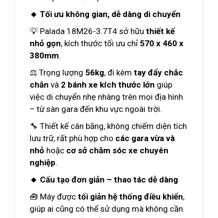
🔸 Tối ưu không gian, dễ dàng di chuyển
💡 Palada 18M26-3.7T4 sở hữu
thiết kế
nhỏ gọn
, kích thước tối ưu chỉ
570 x 460 x
380mm
.
⚖️ Trọng lượng
56kg
, đi kèm
tay đẩy chắc
chắn
và
2 bánh xe kích thước lớn
giúp
việc di chuyển nhẹ nhàng trên mọi địa hình
– từ sàn gara đến khu vực ngoài trời.
🔧 Thiết kế cân bằng, không chiếm diện tích
lưu trữ, rất phù hợp cho
các gara vừa và
nhỏ
hoặc
cơ sở chăm sóc xe chuyên
nghiệp
.
🔸 Cấu tạo đơn giản – thao tác dễ dàng
🧰 Máy được
tối giản hệ thống điều khiển
,
giúp ai cũng có thể sử dụng mà không cần