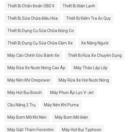
Thiết Bị Chẩn Đoán OBD II
Thiết Bị Điện Lạnh
Thiết Bị Sửa Chữa Điều Hòa
Thiết Bị Kiểm Tra Ắc Quy
Thiết Bị Dụng Cụ Sửa Chữa Động Cơ
Thiết Bị Dụng Cụ Sửa Chữa Gầm Xe
Xe Nâng Người
Máy Căn Chỉnh Góc Bánh Xe
Thiết Bị Rửa Xe Chuyên Dụng
Máy Rửa Xe Nước Nóng Cao Áp
Máy Tháo Lắp Lốp
Máy Nén Khí Onepower
Máy Rửa Xe Hơi Nước Nóng
Máy Hút Bụi Bosch
Máy Phun Áp Lực V-Jet
Cầu Nâng 2 Trụ
Máy Nén Khí Puma
Máy Bơm Mỡ Khí Nén
Máy Bơm Mỡ Điện
Máy Giặt Thảm Fiorentini
Máy Hút Bụi Typhoon