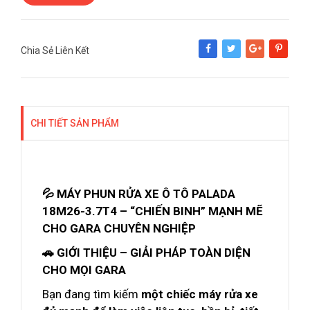
Chia Sẻ Liên Kết
Share
Tweet
Google+
Pinterest
CHI TIẾT SẢN PHẨM
💦 MÁY PHUN RỬA XE Ô TÔ PALADA
18M26-3.7T4 – “CHIẾN BINH” MẠNH MẼ
CHO GARA CHUYÊN NGHIỆP
🚗 GIỚI THIỆU – GIẢI PHÁP TOÀN DIỆN
CHO MỌI GARA
Bạn đang tìm kiếm
một chiếc máy rửa xe