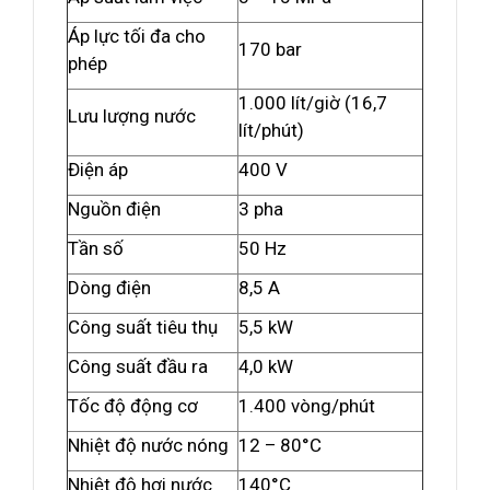
Áp lực tối đa cho
170 bar
phép
1.000 lít/giờ (16,7
Lưu lượng nước
lít/phút)
Điện áp
400 V
Nguồn điện
3 pha
Tần số
50 Hz
Dòng điện
8,5 A
Công suất tiêu thụ
5,5 kW
Công suất đầu ra
4,0 kW
Tốc độ động cơ
1.400 vòng/phút
Nhiệt độ nước nóng
12 – 80°C
Nhiệt độ hơi nước
140°C