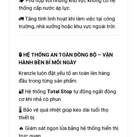
🏕️ Phù hợp với những khu vực không có hệ
thống cấp nước áp lực.
🚛 Tăng tính linh hoạt khi làm việc tại công
trường, nhà xưởng hoặc khu vực ngoài trời.
🔒 HỆ THỐNG AN TOÀN ĐỒNG BỘ – VẬN
HÀNH BỀN BỈ MỖI NGÀY
Kranzle luôn đặt yếu tố an toàn lên hàng
đầu trong từng sản phẩm.
🔐 Hệ thống
Total Stop
tự động ngắt động
cơ khi nhả cò phun.
🌡️ Bảo vệ quá nhiệt giúp kéo dài tuổi thọ
thiết bị.
🔥 Giám sát ngọn lửa bằng hệ thống hiển thị
trực quan.