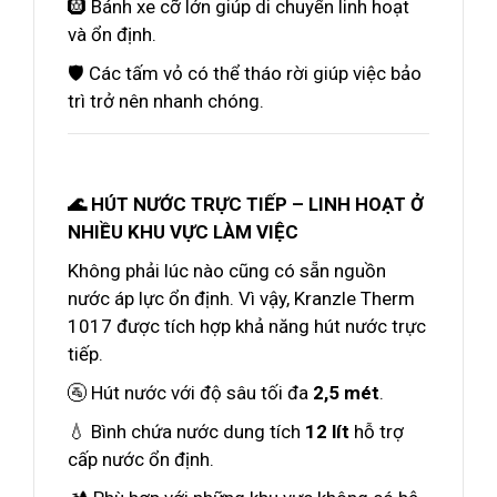
🛞 Bánh xe cỡ lớn giúp di chuyển linh hoạt
và ổn định.
🛡️ Các tấm vỏ có thể tháo rời giúp việc bảo
trì trở nên nhanh chóng.
🌊 HÚT NƯỚC TRỰC TIẾP – LINH HOẠT Ở
NHIỀU KHU VỰC LÀM VIỆC
Không phải lúc nào cũng có sẵn nguồn
nước áp lực ổn định. Vì vậy, Kranzle Therm
1017 được tích hợp khả năng hút nước trực
tiếp.
🚰 Hút nước với độ sâu tối đa
2,5 mét
.
💧 Bình chứa nước dung tích
12 lít
hỗ trợ
cấp nước ổn định.