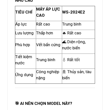
NHU CẦU
MÁY ÁP LỰC
TIÊU CHÍ
WS-2024E2
CAO
Áp lực
Rất cao
Trung bình
Lưu lượng
Thấp hơn
🔥 Rất cao
🌊 Diện rộng,
Phù hợp
Vết bẩn cứng
nước biển
Tiết kiệm
Trung bình
💧 Rất tốt
nước
Công nghiệp
🚢 Thủy sản, tàu
Ứng dụng
nặng
biển
🎯 AI NÊN CHỌN MODEL NÀY?