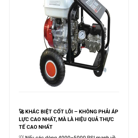
🚀 KHÁC BIỆT CỐT LÕI – KHÔNG PHẢI ÁP
LỰC CAO NHẤT, MÀ LÀ HIỆU QUẢ THỰC
TẾ CAO NHẤT
💡 Nếu các dòng 4000–5000 PSI mạnh về