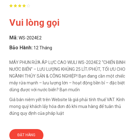
Vui lòng gọi
Mã:
WS-2024E2
Bảo Hành:
12 Tháng
MÁY PHUN RỬA ÁP LỰC CAO WULI WS-2024E2 “CHIẾN BINH
NƯỚC BIỂN” – LƯU LƯỢNG KHỦNG 25 LÍT/PHÚT, TỐI ƯU CHO
NGÀNH THỦY SẢN & CÔNG NGHIỆP! Bạn đang cần một chiếc
máy rửa mạnh – lưu lượng lớn – hoạt động bền bỉ – đặc biệt
dùng được với nước biển? Bạn muốn
Giá bán niêm yết trên Website là giá phải tính thuế VAT. Kính
mong quý khách lấy hóa đơn đỏ khi mua hàng để tuân thủ
đúng quy định của pháp luật
ĐẶT HÀNG