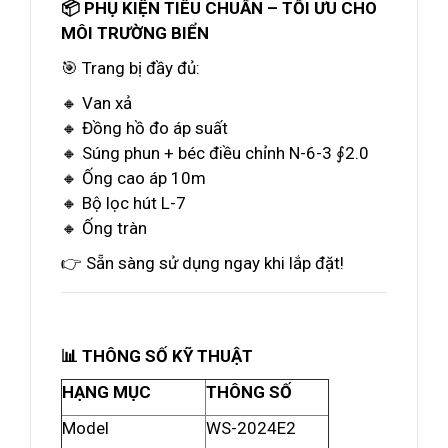
📦 PHỤ KIỆN TIÊU CHUẨN – TỐI ƯU CHO
MÔI TRƯỜNG BIỂN
🎯 Trang bị đầy đủ:
🔸 Van xả
🔸 Đồng hồ đo áp suất
🔸 Súng phun + béc điều chỉnh N-6-3 ∮2.0
🔸 Ống cao áp 10m
🔸 Bộ lọc hút L-7
🔸 Ống tràn
👉 Sẵn sàng sử dụng ngay khi lắp đặt!
📊 THÔNG SỐ KỸ THUẬT
HẠNG MỤC
THÔNG SỐ
Model
WS-2024E2