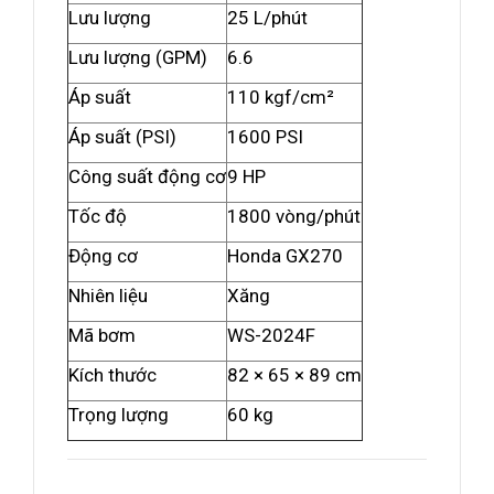
Lưu lượng
25 L/phút
Lưu lượng (GPM)
6.6
Áp suất
110 kgf/cm²
Áp suất (PSI)
1600 PSI
Công suất động cơ
9 HP
Tốc độ
1800 vòng/phút
Động cơ
Honda GX270
Nhiên liệu
Xăng
Mã bơm
WS-2024F
Kích thước
82 × 65 × 89 cm
Trọng lượng
60 kg