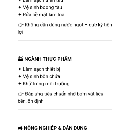
✦ Làm sạch thân tàu
✦ Vệ sinh boong tàu
✦ Rửa bề mặt kim loại
👉 Không cần dùng nước ngọt – cực kỳ tiện
lợi
🏭 NGÀNH THỰC PHẨM
✦ Làm sạch thiết bị
✦ Vệ sinh bồn chứa
✦ Khử trùng môi trường
👉 Đáp ứng tiêu chuẩn nhờ bơm vật liệu
bền, ổn định
🚜 NÔNG NGHIỆP & DÂN DỤNG