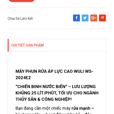
Chia Sẻ Liên Kết
Share
Tweet
Google+
Pinterest
CHI TIẾT SẢN PHẨM
MÁY PHUN RỬA ÁP LỰC CAO WULI WS-
2024E2
“CHIẾN BINH NƯỚC BIỂN” – LƯU LƯỢNG
KHỦNG 25 LÍT/PHÚT, TỐI ƯU CHO NGÀNH
THỦY SẢN & CÔNG NGHIỆP!
Bạn đang cần một chiếc máy
rửa mạnh –