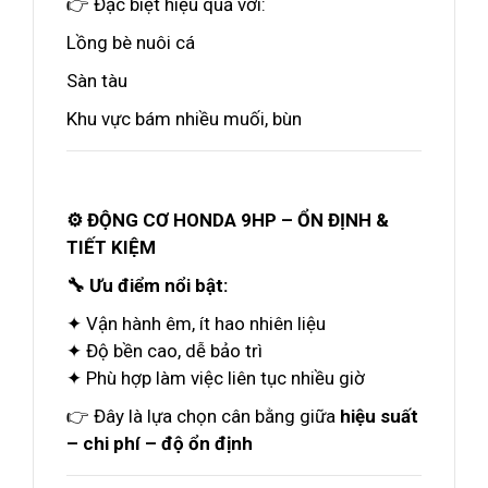
👉 Đặc biệt hiệu quả với:
Lồng bè nuôi cá
Sàn tàu
Khu vực bám nhiều muối, bùn
⚙️ ĐỘNG CƠ HONDA 9HP – ỔN ĐỊNH &
TIẾT KIỆM
🔧 Ưu điểm nổi bật:
✦ Vận hành êm, ít hao nhiên liệu
✦ Độ bền cao, dễ bảo trì
✦ Phù hợp làm việc liên tục nhiều giờ
👉 Đây là lựa chọn cân bằng giữa
hiệu suất
– chi phí – độ ổn định