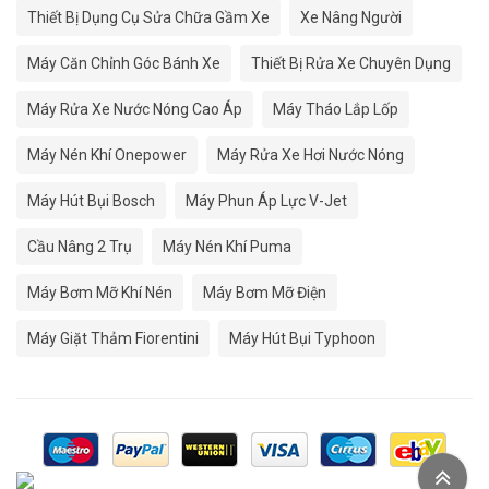
Thiết Bị Dụng Cụ Sửa Chữa Gầm Xe
Xe Nâng Người
Máy Căn Chỉnh Góc Bánh Xe
Thiết Bị Rửa Xe Chuyên Dụng
Máy Rửa Xe Nước Nóng Cao Áp
Máy Tháo Lắp Lốp
Máy Nén Khí Onepower
Máy Rửa Xe Hơi Nước Nóng
Máy Hút Bụi Bosch
Máy Phun Áp Lực V-Jet
Cầu Nâng 2 Trụ
Máy Nén Khí Puma
Máy Bơm Mỡ Khí Nén
Máy Bơm Mỡ Điện
Máy Giặt Thảm Fiorentini
Máy Hút Bụi Typhoon