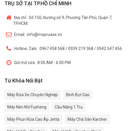
TRỤ SỞ TẠI TP.HỒ CHÍ MINH
Địa chỉ:
Số 150, Đường số 9, Phường Tân Phú, Quận 7,
TP.HCM.
Email:
info@mayruaxe.vn
Hotline, Zalo:
0967 458 568 / 0939 219 368 / 0942 547 456
Giờ mở cửa:
8:00 AM - 6:00 PM
Từ Khóa Nổi Bật
Máy Rửa Xe Chuyên Nghiệp
Bình Bọt Gas
Máy Nén Khí Fusheng
Cầu Nâng 1 Trụ
Máy Phun Rửa Cao Áp Jetta
Máy Chà Sàn Karcher