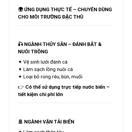
🌍 ỨNG DỤNG THỰC TẾ – CHUYÊN DÙNG
CHO MÔI TRƯỜNG ĐẶC THÙ
🎣 NGÀNH THỦY SẢN – ĐÁNH BẮT &
NUÔI TRỒNG
✦ Vệ sinh lưới đánh cá
✦ Làm sạch lồng nuôi cá
✦ Loại bỏ rong rêu, bùn, muối
👉
Có thể sử dụng trực tiếp nước biển –
tiết kiệm chi phí lớn
🚢 NGÀNH VẬN TẢI BIỂN