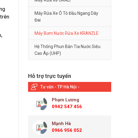
Máy Rửa Xe URALI
ang
Máy Rửa Xe Ô Tô Đầu Ngang Dây
trên
Đai
Máy Bơm Nước Rửa Xe KRANZLE
,
o
Hệ Thống Phun Bắn Tia Nước Siêu
Cao Áp (UHP)
Hỗ trợ trực tuyến
Tư vấn - TP Hà Nội -
Phạm Lương
0942 547 456
Mạnh Hà
0966 956 052