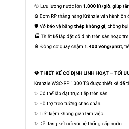
💦 Lưu lượng nước lớn
1.000 lít/giờ
, giúp tă
⚙️ Bơm RP thẳng hàng Kränzle vận hành ổn đị
🛡️ Vỏ bảo vệ bằng
thép không gỉ
, chống bụ
🏭 Thiết kế lắp đặt cố định trên sàn hoặc tre
🔋 Động cơ quay chậm
1.400 vòng/phút
, t
💎 THIẾT KẾ CỐ ĐỊNH LINH HOẠT – TỐI 
Kranzle WSC-RP 1000 TS được thiết kế để tí
✨ Có thể lắp đặt trực tiếp trên sàn.
✨ Hỗ trợ treo tường chắc chắn.
✨ Tiết kiệm không gian làm việc.
✨ Dễ dàng kết nối với hệ thống cấp nước.