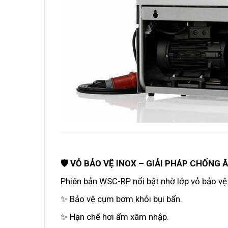
🛡️ VỎ BẢO VỆ INOX – GIẢI PHÁP CHỐNG
Phiên bản WSC-RP nổi bật nhờ lớp vỏ bảo vệ
✨ Bảo vệ cụm bơm khỏi bụi bẩn.
✨ Hạn chế hơi ẩm xâm nhập.