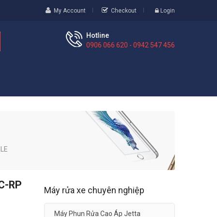
My Account
Checkout
Login
Hotline
0906 066 620 - 0942 547 456
ZLE
SC-RP
Máy rửa xe chuyên nghiệp
Máy Phun Rửa Cao Áp Jetta