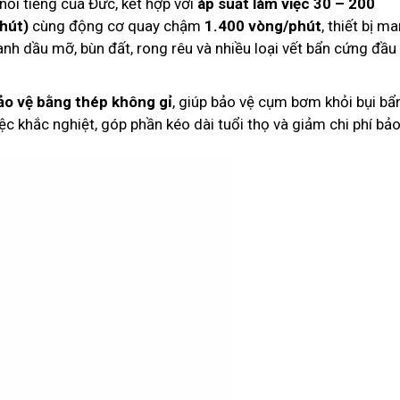
nổi tiếng của Đức, kết hợp với
áp suất làm việc 30 – 200
phút)
cùng động cơ quay chậm
1.400 vòng/phút
, thiết bị m
h dầu mỡ, bùn đất, rong rêu và nhiều loại vết bẩn cứng đầu 
ảo vệ bằng thép không gỉ
, giúp bảo vệ cụm bơm khỏi bụi bẩn
c khắc nghiệt, góp phần kéo dài tuổi thọ và giảm chi phí bả