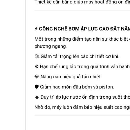
Thiết kế cân bằng giúp máy hoạt động ổn địn
⚡ CÔNG NGHỆ BƠM ÁP LỰC CAO ĐẶT N
Một trong những điểm tạo nên sự khác biệt c
phương ngang.
🚀 Giảm tải trọng lên các chi tiết cơ khí.
⚙️ Hạn chế rung lắc trong quá trình vận hành
💎 Nâng cao hiệu quả tản nhiệt.
🛡️ Giảm hao mòn đầu bơm và piston.
🔥 Duy trì áp lực nước ổn định trong suốt thờ
Nhờ đó, máy luôn đảm bảo hiệu suất cao ngay