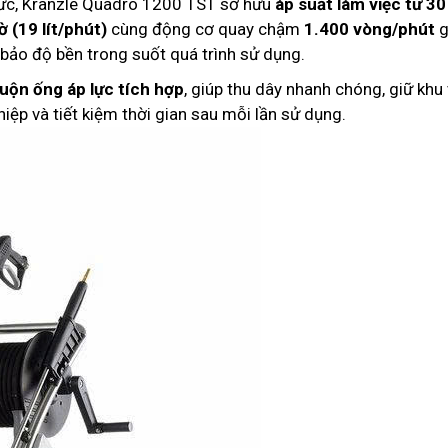
Đức, Kranzle Quadro 1200 TST sở hữu
áp suất làm việc từ 30
ờ (19 lít/phút)
cùng động cơ quay chậm
1.400 vòng/phút
g
ảo độ bền trong suốt quá trình sử dụng.
uộn ống áp lực tích hợp
, giúp thu dây nhanh chóng, giữ khu
iệp và tiết kiệm thời gian sau mỗi lần sử dụng.