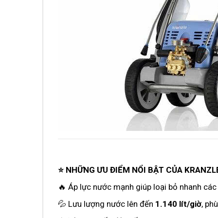
⭐ NHỮNG ƯU ĐIỂM NỔI BẬT CỦA KRANZL
🔥 Áp lực nước mạnh giúp loại bỏ nhanh các
💦 Lưu lượng nước lên đến
1.140 lít/giờ
, ph