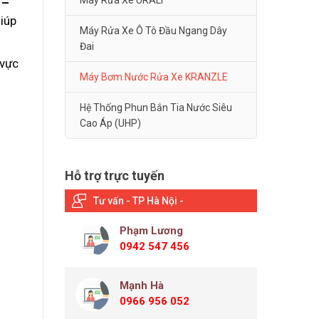
Máy Rửa Xe URALI
 –
iúp
Máy Rửa Xe Ô Tô Đầu Ngang Dây
Đai
 vực
Máy Bơm Nước Rửa Xe KRANZLE
Hệ Thống Phun Bắn Tia Nước Siêu
Cao Áp (UHP)
Hỗ trợ trực tuyến
Tư vấn - TP Hà Nội -
Phạm Lương
0942 547 456
Mạnh Hà
0966 956 052