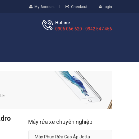
My Account
Checkout
Login
Hotline
0906 066 620 - 0942 547 456
ZLE
adro
Máy rửa xe chuyên nghiệp
Máy Phun Rửa Cao Áp Jetta