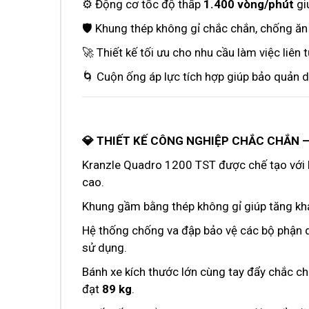
⚙️ Động cơ tốc độ thấp
1.400 vòng/phút
gi
🛡️ Khung thép không gỉ chắc chắn, chống ăn
🚀 Thiết kế tối ưu cho nhu cầu làm việc liên t
🌀 Cuộn ống áp lực tích hợp giúp bảo quản 
💎 THIẾT KẾ CÔNG NGHIỆP CHẮC CHẮN 
Kranzle Quadro 1200 TST được chế tạo với 
cao.
Khung gầm bằng thép không gỉ giúp tăng khả
Hệ thống chống va đập bảo vệ các bộ phận q
sử dụng.
Bánh xe kích thước lớn cùng tay đẩy chắc c
đạt
89 kg
.