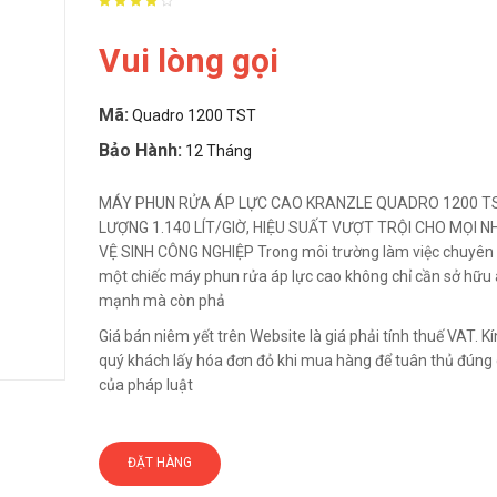
Vui lòng gọi
Mã:
Quadro 1200 TST
Bảo Hành:
12 Tháng
MÁY PHUN RỬA ÁP LỰC CAO KRANZLE QUADRO 1200 TS
LƯỢNG 1.140 LÍT/GIỜ, HIỆU SUẤT VƯỢT TRỘI CHO MỌI N
VỆ SINH CÔNG NGHIỆP Trong môi trường làm việc chuyên 
một chiếc máy phun rửa áp lực cao không chỉ cần sở hữu 
mạnh mà còn phả
Giá bán niêm yết trên Website là giá phải tính thuế VAT. 
quý khách lấy hóa đơn đỏ khi mua hàng để tuân thủ đúng 
của pháp luật
ĐẶT HÀNG