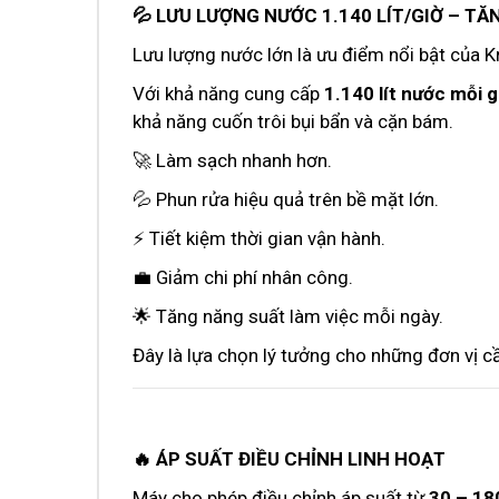
💦 LƯU LƯỢNG NƯỚC 1.140 LÍT/GIỜ – T
Lưu lượng nước lớn là ưu điểm nổi bật của 
Với khả năng cung cấp
1.140 lít nước mỗi g
khả năng cuốn trôi bụi bẩn và cặn bám.
🚀 Làm sạch nhanh hơn.
💦 Phun rửa hiệu quả trên bề mặt lớn.
⚡ Tiết kiệm thời gian vận hành.
💼 Giảm chi phí nhân công.
🌟 Tăng năng suất làm việc mỗi ngày.
Đây là lựa chọn lý tưởng cho những đơn vị cầ
🔥 ÁP SUẤT ĐIỀU CHỈNH LINH HOẠT
Máy cho phép điều chỉnh áp suất từ
30 – 18