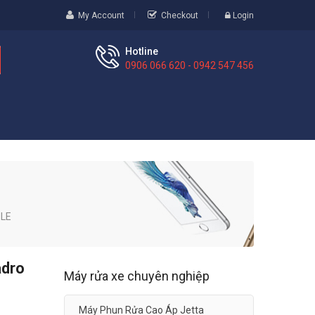
My Account
Checkout
Login
Hotline
0906 066 620 - 0942 547 456
ZLE
adro
Máy rửa xe chuyên nghiệp
Máy Phun Rửa Cao Áp Jetta