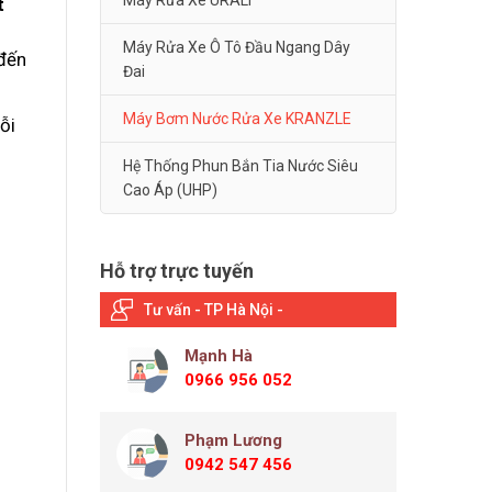
Máy Rửa Xe URALI
t
Máy Rửa Xe Ô Tô Đầu Ngang Dây
 đến
Đai
Máy Bơm Nước Rửa Xe KRANZLE
ỗi
Hệ Thống Phun Bắn Tia Nước Siêu
Cao Áp (UHP)
Hỗ trợ trực tuyến
Tư vấn - TP Hà Nội -
Mạnh Hà
0966 956 052
Phạm Lương
0942 547 456