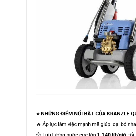
⭐ NHỮNG ĐIỂM NỔI BẬT CỦA KRANZLE Q
🔥 Áp lực làm việc mạnh mẽ giúp loại bỏ nh
💦 Lưu lượng nước cực lớn
1.140 lít/giờ
, tố