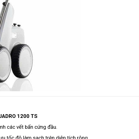
UADRO 1200 TS
anh các vết bẩn cứng đầu.
i ưu tốc độ làm sạch trên diện tích rộng.