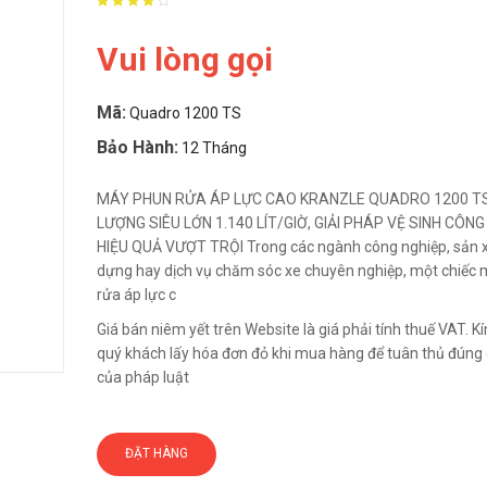
Vui lòng gọi
Mã:
Quadro 1200 TS
Bảo Hành:
12 Tháng
MÁY PHUN RỬA ÁP LỰC CAO KRANZLE QUADRO 1200 TS
LƯỢNG SIÊU LỚN 1.140 LÍT/GIỜ, GIẢI PHÁP VỆ SINH CÔNG
HIỆU QUẢ VƯỢT TRỘI Trong các ngành công nghiệp, sản x
dựng hay dịch vụ chăm sóc xe chuyên nghiệp, một chiếc
rửa áp lực c
Giá bán niêm yết trên Website là giá phải tính thuế VAT. 
quý khách lấy hóa đơn đỏ khi mua hàng để tuân thủ đúng 
của pháp luật
ĐẶT HÀNG