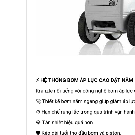
⚡ HỆ THỐNG BƠM ÁP LỰC CAO ĐẶT NẰM
Kranzle nổi tiếng với công nghệ bơm áp lực 
🚀 Thiết kế bơm nằm ngang giúp giảm áp lực l
⚙️ Hạn chế rung lắc trong quá trình vận hành
💎 Tản nhiệt hiệu quả hơn.
🛡️ Kéo dài tuổi thọ đầu bơm và piston.