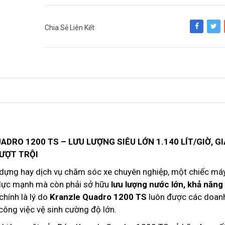
Chia Sẻ Liên Kết
Share
Tweet
RO 1200 TS – LƯU LƯỢNG SIÊU LỚN 1.140 LÍT/GIỜ, GI
VƯỢT TRỘI
 dựng hay dịch vụ chăm sóc xe chuyên nghiệp, một chiếc má
p lực mạnh mà còn phải sở hữu
lưu lượng nước lớn, khả năng
 chính là lý do
Kranzle Quadro 1200 TS
luôn được các doan
công việc vệ sinh cường độ lớn.