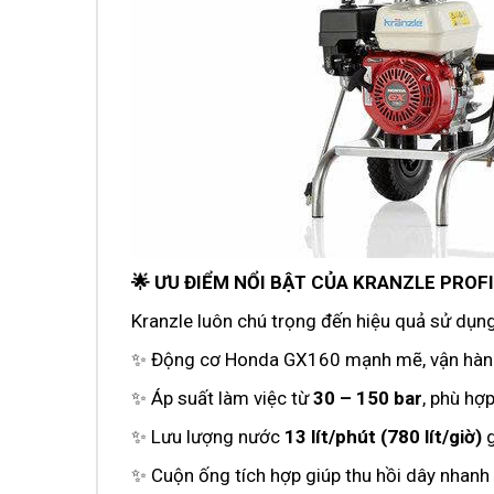
🌟 ƯU ĐIỂM NỔI BẬT CỦA KRANZLE PROFI
Kranzle luôn chú trọng đến hiệu quả sử dụng 
✨ Động cơ Honda GX160 mạnh mẽ, vận hành
✨ Áp suất làm việc từ
30 – 150 bar
, phù hợ
✨ Lưu lượng nước
13 lít/phút (780 lít/giờ)
g
✨ Cuộn ống tích hợp giúp thu hồi dây nhanh