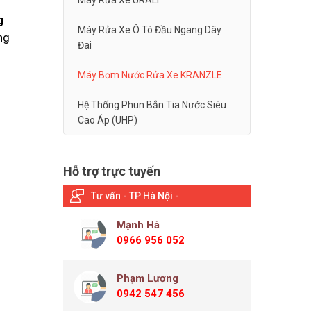
Máy Rửa Xe URALI
g
Máy Rửa Xe Ô Tô Đầu Ngang Dây
ng
Đai
Máy Bơm Nước Rửa Xe KRANZLE
Hệ Thống Phun Bắn Tia Nước Siêu
Cao Áp (UHP)
Hỗ trợ trực tuyến
Tư vấn - TP Hà Nội -
Mạnh Hà
0966 956 052
Phạm Lương
0942 547 456