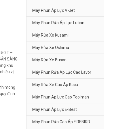
Máy Phun Áp Lực V-Jet
Máy Phun Rửa Áp Lực Lutian
Máy Rửa Xe Kusami
Máy Rửa Xe Oshima
50 T –
 SẴN SÀNG
Máy Rửa Xe Busan
hững khu
nhiều vị
Máy Phun Rửa Áp Lực Cao Lavor
Máy Rửa Xe Cao Áp Kocu
Kính mong
quy định
Máy Phun Áp Lực Cao Toolman
Máy Phun Áp Lực E-Best
Máy Phun Rửa Cao Áp FIREBIRD