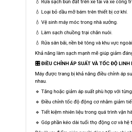
💧 Rửa sạch bùn đất trên xe tải và xe công tr
💧 Loại bỏ dầu mỡ bám trên thiết bị cơ khí.
💧 Vệ sinh máy móc trong nhà xưởng.
💧 Làm sạch chuồng trại chăn nuôi.
💧 Rửa sân bãi, nền bê tông và khu vực ngoài 
Khả năng làm sạch mạnh mẽ giúp giảm đáng 
🎛️ ĐIỀU CHỈNH ÁP SUẤT VÀ TỐC ĐỘ LINH
Máy được trang bị khả năng điều chỉnh áp s
nhau.
🔹 Tăng hoặc giảm áp suất phù hợp với từng
🔹 Điều chỉnh tốc độ động cơ nhằm giảm tiế
🔹 Tiết kiệm nhiên liệu trong quá trình vận h
🔹 Góp phần kéo dài tuổi thọ động cơ và hệ