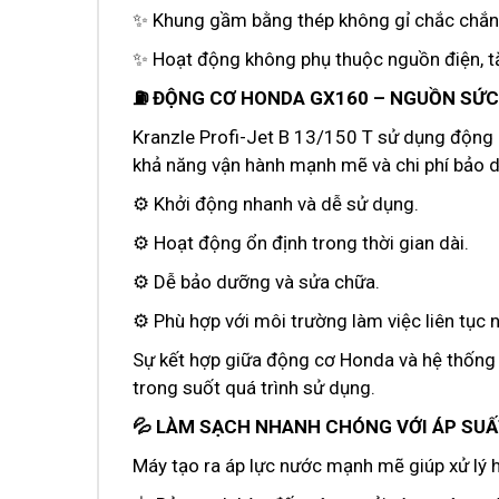
✨ Khung gầm bằng thép không gỉ chắc chắn, 
✨ Hoạt động không phụ thuộc nguồn điện, tă
⛽ ĐỘNG CƠ HONDA GX160 – NGUỒN SỨC 
Kranzle Profi-Jet B 13/150 T sử dụng động
khả năng vận hành mạnh mẽ và chi phí bảo d
⚙️ Khởi động nhanh và dễ sử dụng.
⚙️ Hoạt động ổn định trong thời gian dài.
⚙️ Dễ bảo dưỡng và sửa chữa.
⚙️ Phù hợp với môi trường làm việc liên tục n
Sự kết hợp giữa động cơ Honda và hệ thống b
trong suốt quá trình sử dụng.
💦 LÀM SẠCH NHANH CHÓNG VỚI ÁP SUẤ
Máy tạo ra áp lực nước mạnh mẽ giúp xử lý h