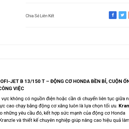
Chia Sẻ Liên Kết
Share
Tweet
FI-JET B 13/150 T – ĐỘNG CƠ HONDA BỀN BỈ, CUỘN Ố
 CÔNG VIỆC
u vực không có nguồn điện hoặc cần di chuyển liên tục giữa n
 lực cao chạy bằng động cơ xăng luôn là lựa chọn tối ưu.
Kran
ho những yêu cầu đó, kết hợp sức mạnh của động cơ Honda
ranzle và thiết kế chuyên nghiệp giúp nâng cao hiệu quả là