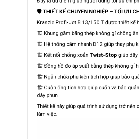
Đây là ưu điểm giúp người dùng tối ưu chi ph
🛡️ THIẾT KẾ CHUYÊN NGHIỆP – TỐI ƯU 
Kranzle Profi-Jet B 13/150 T được thiết kế h
🏗️ Khung gầm bằng thép không gỉ chống ăn
🏗️ Hệ thống cắm nhanh D12 giúp thay phụ k
🏗️ Kết nối chống xoắn
Twist-Stop
giúp dây 
🏗️ Đồng hồ đo áp suất bằng thép không gỉ hi
🏗️ Ngăn chứa phụ kiện tích hợp giúp bảo q
🏗️ Cuộn ống tích hợp giúp cuốn và bảo quản
dây phun.
Thiết kế này giúp quá trình sử dụng trở nên 
làm việc.