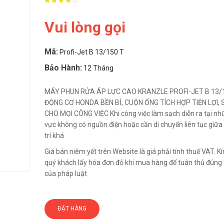
Vui lòng gọi
Mã:
Profi-Jet B 13/150 T
Bảo Hành:
12 Tháng
MÁY PHUN RỬA ÁP LỰC CAO KRANZLE PROFI-JET B 13/1
ĐỘNG CƠ HONDA BỀN BỈ, CUỘN ỐNG TÍCH HỢP TIỆN LỢI,
CHO MỌI CÔNG VIỆC Khi công việc làm sạch diễn ra tại n
vực không có nguồn điện hoặc cần di chuyển liên tục giữa 
trí khá
Giá bán niêm yết trên Website là giá phải tính thuế VAT. 
quý khách lấy hóa đơn đỏ khi mua hàng để tuân thủ đúng 
của pháp luật
ĐẶT HÀNG