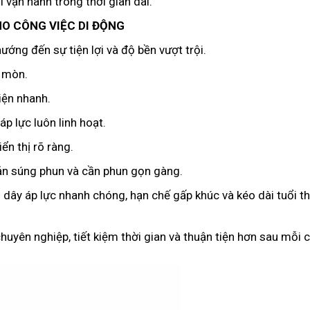
í vận hành trong thời gian dài.
CHO CÔNG VIỆC DI ĐỘNG
ướng đến sự tiện lợi và độ bền vượt trội.
 mòn.
iện nhanh.
áp lực luôn linh hoạt.
ển thị rõ ràng.
uản súng phun và cần phun gọn gàng.
 dây áp lực nhanh chóng, hạn chế gấp khúc và kéo dài tuổi t
chuyên nghiệp, tiết kiệm thời gian và thuận tiện hơn sau mỗi 