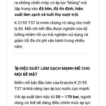
ra những chiếc máy có áp lực "khủng" mà
tập trung vào
độ bền, độ ổn định, hiệu
suất làm sạch và tuổi thọ vượt trội
.
K 2195 TST là minh chứng rõ ràng cho triết
lý đó. Mỗi chi tiết đều được nghiên cứu kỹ
lưỡng nhằm tối ưu trải nghiệm sử dụng và
giảm tối đa chi phí vận hành trong nhiều
năm.
🚀 HIỆU SUẤT LÀM SẠCH MẠNH MẼ CHO
MỌI BỀ MẶT
Điểm nổi bật đầu tiên của Kranzle K 2195
TST là khả năng tạo áp lực nước cực mạnh.
Với áp suất làm việc từ
30 – 170 bar
, người
dùng có thể dễ dàng điều chỉnh mức áp lực