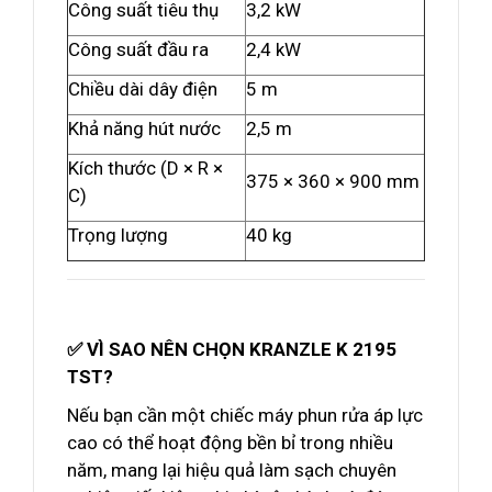
Công suất tiêu thụ
3,2 kW
Công suất đầu ra
2,4 kW
Chiều dài dây điện
5 m
Khả năng hút nước
2,5 m
Kích thước (D × R ×
375 × 360 × 900 mm
C)
Trọng lượng
40 kg
✅ VÌ SAO NÊN CHỌN KRANZLE K 2195
TST?
Nếu bạn cần một chiếc máy phun rửa áp lực
cao có thể hoạt động bền bỉ trong nhiều
năm, mang lại hiệu quả làm sạch chuyên