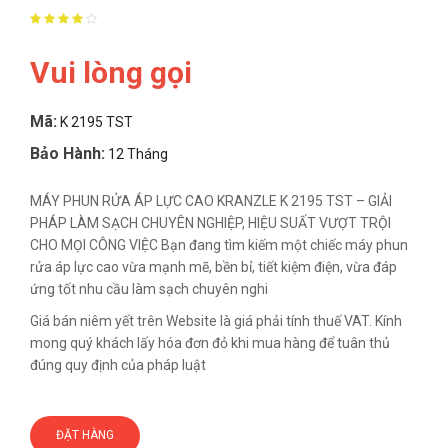
Vui lòng gọi
Mã:
K 2195 TST
Bảo Hành:
12 Tháng
MÁY PHUN RỬA ÁP LỰC CAO KRANZLE K 2195 TST – GIẢI
PHÁP LÀM SẠCH CHUYÊN NGHIỆP, HIỆU SUẤT VƯỢT TRỘI
CHO MỌI CÔNG VIỆC Bạn đang tìm kiếm một chiếc máy phun
rửa áp lực cao vừa mạnh mẽ, bền bỉ, tiết kiệm điện, vừa đáp
ứng tốt nhu cầu làm sạch chuyên nghi
Giá bán niêm yết trên Website là giá phải tính thuế VAT. Kính
mong quý khách lấy hóa đơn đỏ khi mua hàng để tuân thủ
đúng quy định của pháp luật
ĐẶT HÀNG