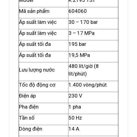
Model
K 2195 TST
Mã sản phẩm
604060
Áp suất làm việc
30 – 170 bar
Áp suất làm việc
3 – 17 MPa
Áp suất tối đa
195 bar
Áp suất tối đa
19,5 MPa
480 lít/giờ (8
Lưu lượng nước
lít/phút)
Tốc độ động cơ
1.400 vòng/phút
Điện áp
230 V
Pha điện
1 pha
Tần số
50 Hz
Dòng điện
14 A