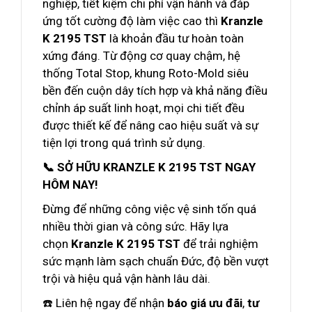
nghiệp, tiết kiệm chi phí vận hành và đáp
ứng tốt cường độ làm việc cao thì
Kranzle
K 2195 TST
là khoản đầu tư hoàn toàn
xứng đáng. Từ động cơ quay chậm, hệ
thống Total Stop, khung Roto-Mold siêu
bền đến cuộn dây tích hợp và khả năng điều
chỉnh áp suất linh hoạt, mọi chi tiết đều
được thiết kế để nâng cao hiệu suất và sự
tiện lợi trong quá trình sử dụng.
📞 SỞ HỮU KRANZLE K 2195 TST NGAY
HÔM NAY!
Đừng để những công việc vệ sinh tốn quá
nhiều thời gian và công sức. Hãy lựa
chọn
Kranzle K 2195 TST
để trải nghiệm
sức mạnh làm sạch chuẩn Đức, độ bền vượt
trội và hiệu quả vận hành lâu dài.
☎️ Liên hệ ngay để nhận
báo giá ưu đãi
,
tư