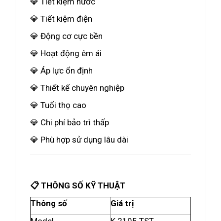
💎 Tiết kiệm nước
💎 Tiết kiệm điện
💎 Động cơ cực bền
💎 Hoạt động êm ái
💎 Áp lực ổn định
💎 Thiết kế chuyên nghiệp
💎 Tuổi thọ cao
💎 Chi phí bảo trì thấp
💎 Phù hợp sử dụng lâu dài
📋 THÔNG SỐ KỸ THUẬT
Thông số
Giá trị