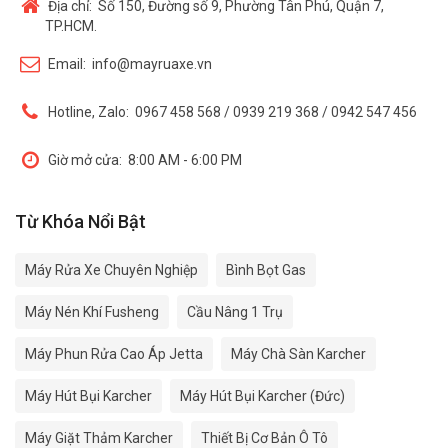
Địa chỉ:
Số 150, Đường số 9, Phường Tân Phú, Quận 7,
TP.HCM.
Email:
info@mayruaxe.vn
Hotline, Zalo:
0967 458 568 / 0939 219 368 / 0942 547 456
Giờ mở cửa:
8:00 AM - 6:00 PM
Từ Khóa Nổi Bật
Máy Rửa Xe Chuyên Nghiệp
Bình Bọt Gas
Máy Nén Khí Fusheng
Cầu Nâng 1 Trụ
Máy Phun Rửa Cao Áp Jetta
Máy Chà Sàn Karcher
Máy Hút Bụi Karcher
Máy Hút Bụi Karcher (Đức)
Máy Giặt Thảm Karcher
Thiết Bị Cơ Bản Ô Tô