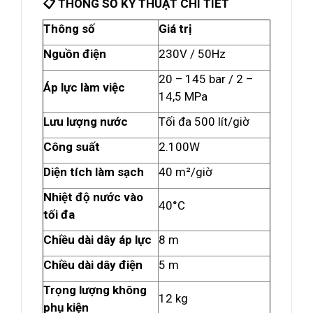
📋 THÔNG SỐ KỸ THUẬT CHI TIẾT
Thông số
Giá trị
Nguồn điện
230V / 50Hz
20 – 145 bar / 2 –
Áp lực làm việc
14,5 MPa
Lưu lượng nước
Tối đa 500 lít/giờ
Công suất
2.100W
Diện tích làm sạch
40 m²/giờ
Nhiệt độ nước vào
40°C
tối đa
Chiều dài dây áp lực
8 m
Chiều dài dây điện
5 m
Trọng lượng không
12 kg
phụ kiện