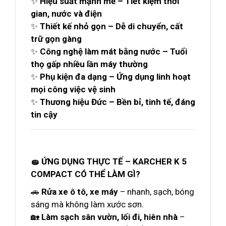
✨
Hiệu suất mạnh mẽ – Tiết kiệm thời
gian, nước và điện
✨
Thiết kế nhỏ gọn – Dễ di chuyển, cất
trữ gọn gàng
✨
Công nghệ làm mát bằng nước – Tuổi
thọ gấp nhiều lần máy thường
✨
Phụ kiện đa dạng – Ứng dụng linh hoạt
mọi công việc vệ sinh
✨
Thương hiệu Đức – Bền bỉ, tinh tế, đáng
tin cậy
🧽 ỨNG DỤNG THỰC TẾ – KARCHER K 5
COMPACT CÓ THỂ LÀM GÌ?
🚗
Rửa xe ô tô, xe máy
– nhanh, sạch, bóng
sáng mà không làm xước sơn.
🏡
Làm sạch sân vườn, lối đi, hiên nhà
–