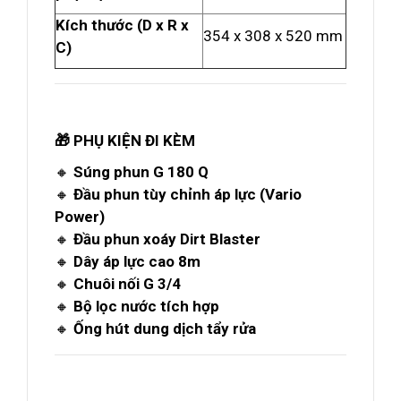
Kích thước (D x R x
354 x 308 x 520 mm
C)
🎁 PHỤ KIỆN ĐI KÈM
🔸
Súng phun G 180 Q
🔸
Đầu phun tùy chỉnh áp lực (Vario
Power)
🔸
Đầu phun xoáy Dirt Blaster
🔸
Dây áp lực cao 8m
🔸
Chuôi nối G 3/4
🔸
Bộ lọc nước tích hợp
🔸
Ống hút dung dịch tẩy rửa