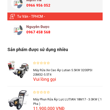
Mạnh Hà
0966 956 052
Tư Vấn - TPHCM -
Nguyễn Được
0967 458 568
Sản phẩm được sử dụng nhiều
Máy Rửa Xe Cao Áp Lutian 5.5KW 3200PSI
20M32-5.5T4
Vui lòng gọi
Máy Phun Rửa Áp Lực LUTIAN 18M17 - 3.0KW ( 1
Pha )
11,900,000 VNĐ