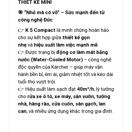
THIẾT KẾ MINI
🎯 “Nhỏ mà có võ” – Sức mạnh đến từ
công nghệ Đức
👉
K 5 Compact
là minh chứng hoàn hảo
cho sự kết hợp giữa
thiết kế gọn
nhẹ
và
hiệu suất làm việc mạnh mẽ
.
👉 Được trang bị
động cơ làm mát bằng
nước (Water-Cooled Motor)
– công nghệ
độc quyền của Kärcher – giúp máy vận
hành bền bỉ, êm ái, giảm nhiệt tốt và kéo dài
tuổi thọ vượt trội.
👉 Hiệu suất làm sạch đạt
40m²/h
, lý tưởng
cho
rửa xe ô tô, xe máy, sân vườn, tường
nhà, hàng rào, cửa cuốn, sàn gạch, lan
can
, và nhiều ứng dụng khác trong gia đình.