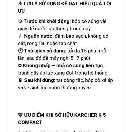
⚠️ LƯU Ý SỬ DỤNG ĐỂ ĐẠT HIỆU QUẢ TỐI
ƯU
⚙️
Trước khi khởi động:
bóp cò súng vài
giây để nước lưu thông trong dây.
💧
Nguồn nước:
đảm bảo sạch, không có
cát, rong rêu hoặc tạp chất.
⏱️
Thời gian sử dụng:
tối đa 15 phút mỗi
lần, sau đó để máy nghỉ 5–7 phút.
⛔
Không nhấp – nhả cò súng liên tục
,
tránh gây áp lực xung đột trong hệ thống.
🔋
Sau khi dùng:
tắt công tắc, bóp cò xả áp
và vệ sinh lọc nước thường xuyên.
💛 ƯU ĐIỂM KHI SỞ HỮU KARCHER K 5
COMPACT