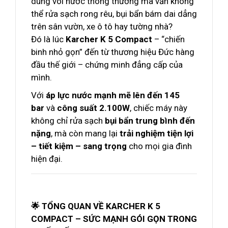
dùng vòi nước thông thường mà vẫn không
thể rửa sạch rong rêu, bụi bẩn bám dai dẳng
trên sân vườn, xe ô tô hay tường nhà?
Đó là lúc
Karcher K 5 Compact
– “chiến
binh nhỏ gọn” đến từ thương hiệu Đức hàng
đầu thế giới – chứng minh đẳng cấp của
mình.
Với
áp lực nước mạnh mẽ lên đến 145
bar
và
công suất 2.100W
, chiếc máy này
không chỉ rửa sạch
bụi bẩn trung bình đến
nặng
, mà còn mang lại
trải nghiệm tiện lợi
– tiết kiệm – sang trọng
cho mọi gia đình
hiện đại.
🌟 TỔNG QUAN VỀ KARCHER K 5
COMPACT – SỨC MẠNH GÓI GỌN TRONG