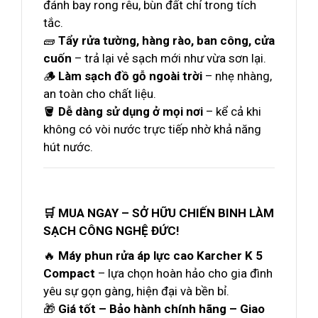
đánh bay rong rêu, bùn đất chỉ trong tích
tắc.
🧱
Tẩy rửa tường, hàng rào, ban công, cửa
cuốn
– trả lại vẻ sạch mới như vừa sơn lại.
🪵
Làm sạch đồ gỗ ngoài trời
– nhẹ nhàng,
an toàn cho chất liệu.
🪣
Dễ dàng sử dụng ở mọi nơi
– kể cả khi
không có vòi nước trực tiếp nhờ khả năng
hút nước.
🛒 MUA NGAY – SỞ HỮU CHIẾN BINH LÀM
SẠCH CÔNG NGHỆ ĐỨC!
🔥
Máy phun rửa áp lực cao Karcher K 5
Compact
– lựa chọn hoàn hảo cho gia đình
yêu sự gọn gàng, hiện đại và bền bỉ.
🎁
Giá tốt – Bảo hành chính hãng – Giao