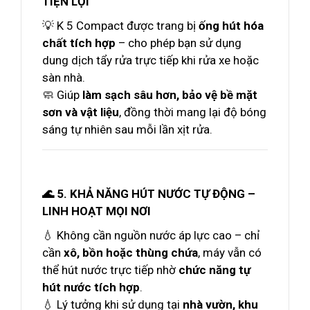
TIỆN LỢI
💡 K 5 Compact được trang bị
ống hút hóa
chất tích hợp
– cho phép bạn sử dụng
dung dịch tẩy rửa trực tiếp khi rửa xe hoặc
sàn nhà.
🧼 Giúp
làm sạch sâu hơn, bảo vệ bề mặt
sơn và vật liệu
, đồng thời mang lại độ bóng
sáng tự nhiên sau mỗi lần xịt rửa.
🌊 5. KHẢ NĂNG HÚT NƯỚC TỰ ĐỘNG –
LINH HOẠT MỌI NƠI
💧 Không cần nguồn nước áp lực cao – chỉ
cần
xô, bồn hoặc thùng chứa
, máy vẫn có
thể hút nước trực tiếp nhờ
chức năng tự
hút nước tích hợp
.
💧 Lý tưởng khi sử dụng tại
nhà vườn, khu