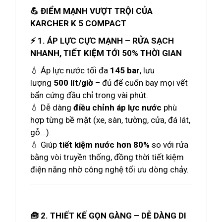
💪 ĐIỂM MẠNH VƯỢT TRỘI CỦA
KARCHER K 5 COMPACT
⚡ 1. ÁP LỰC CỰC MẠNH – RỬA SẠCH
NHANH, TIẾT KIỆM TỚI 50% THỜI GIAN
💧 Áp lực nước tối đa
145 bar
, lưu
lượng
500 lít/giờ
– đủ để cuốn bay mọi vết
bẩn cứng đầu chỉ trong vài phút.
💧 Dễ dàng
điều chỉnh áp lực nước
phù
hợp từng bề mặt (xe, sàn, tường, cửa, đá lát,
gỗ...).
💧 Giúp
tiết kiệm nước hơn 80%
so với rửa
bằng vòi truyền thống, đồng thời tiết kiệm
điện năng nhờ công nghệ tối ưu dòng chảy.
🧰 2. THIẾT KẾ GỌN GÀNG – DỄ DÀNG DI