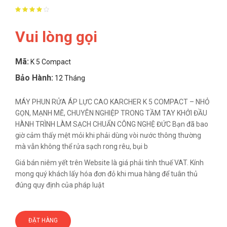
Vui lòng gọi
Mã:
K 5 Compact
Bảo Hành:
12 Tháng
MÁY PHUN RỬA ÁP LỰC CAO KARCHER K 5 COMPACT – NHỎ
GỌN, MẠNH MẼ, CHUYÊN NGHIỆP TRONG TẦM TAY KHỞI ĐẦU
HÀNH TRÌNH LÀM SẠCH CHUẨN CÔNG NGHỆ ĐỨC Bạn đã bao
giờ cảm thấy mệt mỏi khi phải dùng vòi nước thông thường
mà vẫn không thể rửa sạch rong rêu, bụi b
Giá bán niêm yết trên Website là giá phải tính thuế VAT. Kính
mong quý khách lấy hóa đơn đỏ khi mua hàng để tuân thủ
đúng quy định của pháp luật
ĐẶT HÀNG